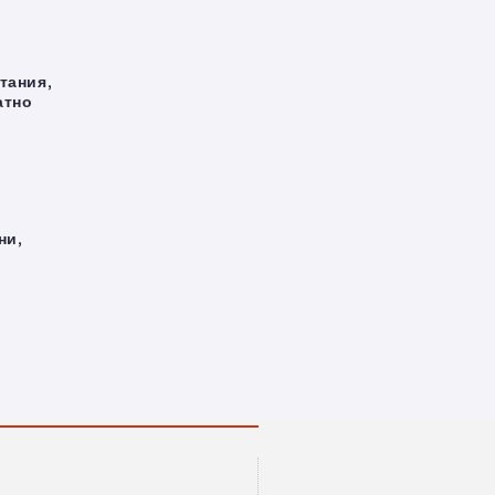
тания,
атно
ни,