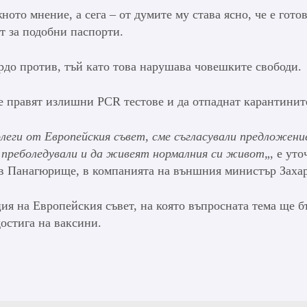
то мнение, а сега – от думите му става ясно, че е готов
т за подобни паспорти.
рдо против, тъй като това нарушава човешките свободи.
е правят излишни PCR тестове и да отпаднат карантинит
олеги от Европейския съвет, сме съгласували предложени
и преболедували и да живеят нормалния си живот
„, е ут
в Панагюрище, в компанията на външния министър Захар
я на Европейския съвет, на която въпросната тема ще б
достига на ваксини.