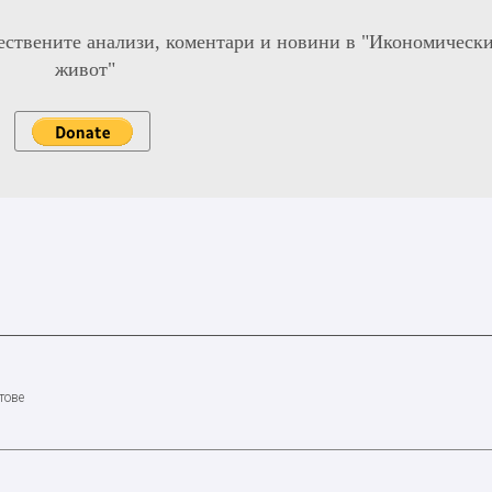
ествените анализи, коментари и новини в "Икономическ
живот"
тове