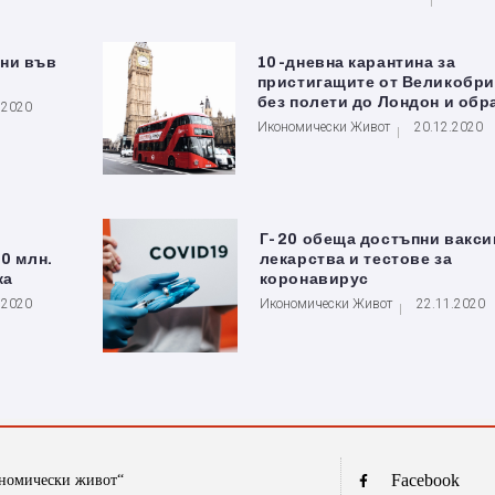
ни във
10-дневна карантина за
пристигащите от Великобри
без полети до Лондон и обр
.2020
Икономически Живот
20.12.2020
Г-20 обеща достъпни вакси
0 млн.
лекарства и тестове за
ка
коронавирус
.2020
Икономически Живот
22.11.2020
Facebook
ономически живот“