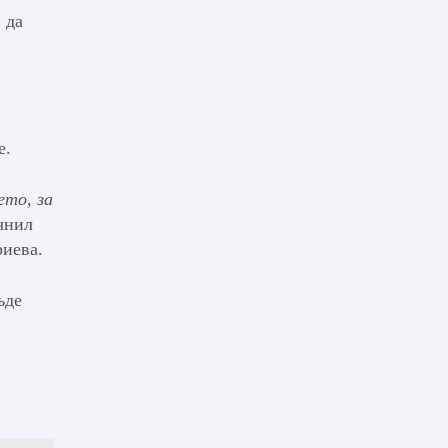
 да
е.
ето, за
очнил
иева.
ъде