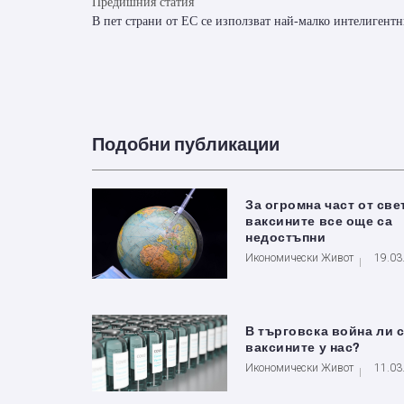
Предишния статия
В пет страни от ЕС се използват най-малко интелигентн
Подобни публикации
За огромна част от све
ваксините все още са
недостъпни
Икономически Живот
19.03
В търговска война ли 
ваксините у нас?
Икономически Живот
11.03