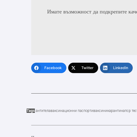
Имате възможност да подкрепите кач
Facebook
Twitter
LinkedIn
Tags
антитела
ваксинационни паспорти
ваксини
карантина
пср тес