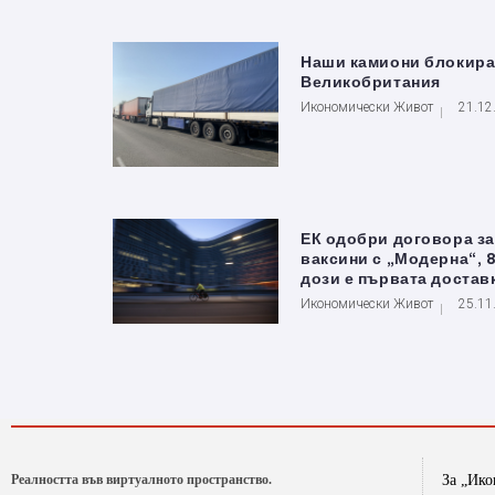
Наши камиони блокира
Великобритания
Икономически Живот
21.12
ЕК одобри договора за
ваксини с „Модерна“, 8
дози е първата достав
Икономически Живот
25.11
Реалността във виртуалното пространство.
За „Ик