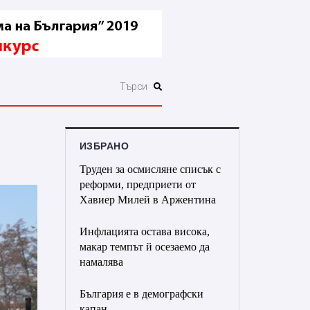
ИЗБРАНО
Труден за осмисляне списък с
реформи, предприети от
Хавиер Милей в Аржентина
Инфлацията остава висока,
макар темпът й осезаемо да
намалява
България е в демографски
капан