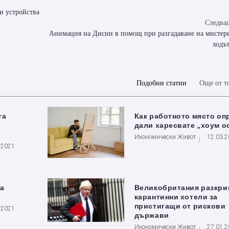
и устройства
Следващ
Анимация на Дисни в помощ при разгадаване на мистери
ходъ
Подобни статии
Още от т
та
Как работното място оп
дали харесвате „хоум о
Икономически Живот
12.03.
.2021
са
Великобритания разкри
карантинни хотели за
пристигащи от рискови
.2021
държави
Икономически Живот
27.01.