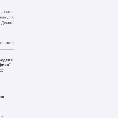
а статия
ята „про
т Дятлов“
ози автор
ределя
фиса“
2021
ва
2021