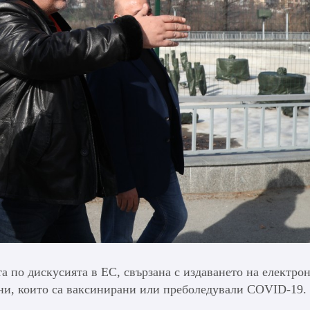
 по дискусията в ЕС, свързана с издаването на електро
ани, които са ваксинирани или преболедували COVID-19.