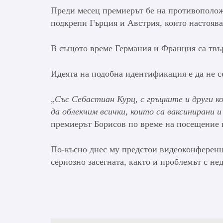
Преди месец премиерът бе на противоположно
подкрепи Гърция и Австрия, които настоява
В същото време Германия и Франция са твъ
Идеята на подобна идентификация е да не с
„
Със Себастиан Курц, с гръцките и други к
да облекчим всички, които са ваксинирани 
премиерът Борисов по време на посещение 
По-късно днес му предстои видеоконференци
сериозно засегната, както и проблемът с не