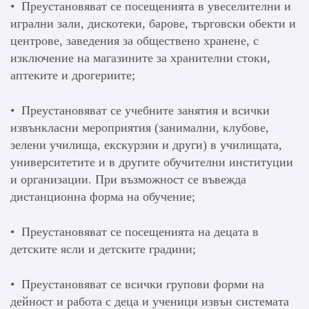
• Преустановяват се посещенията в увеселителни и
игрални зали, дискотеки, барове, търговски обекти и
центрове, заведения за обществено хранене, с
изключение на магазините за хранителни стоки,
аптеките и дрогериите;
• Преустановяват се учебните занятия и всички
извънкласни мероприятия (занимални, клубове,
зелени училища, екскурзии и други) в училищата,
университетите и в другите обучителни институции
и организации. При възможност се въвежда
дистанционна форма на обучение;
• Преустановяват се посещенията на децата в
детските ясли и детските градини;
• Преустановяват се всички групови форми на
дейност и работа с деца и ученици извън системата