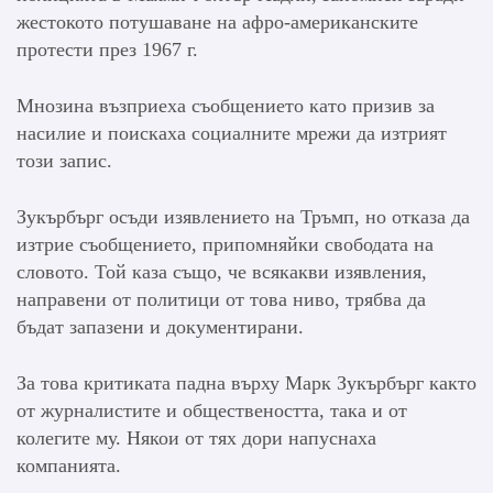
жестокото потушаване на афро-американските
протести през 1967 г.
Мнозина възприеха съобщението като призив за
насилие и поискаха социалните мрежи да изтрият
този запис.
Зукърбърг осъди изявлението на Тръмп, но отказа да
изтрие съобщението, припомняйки свободата на
словото. Той каза също, че всякакви изявления,
направени от политици от това ниво, трябва да
бъдат запазени и документирани.
За това критиката падна върху Марк Зукърбърг както
от журналистите и обществеността, така и от
колегите му. Някои от тях дори напуснаха
компанията.