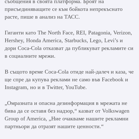
съобщения в своята платформа. Броят на
присъединяващите се към бойкота непрекъснато
расте, пише в анализ на ТАСС.
Гиганти като The North Face, REI, Patagonia, Verizon,
Hershey, Honda America, Starbucks, Lego, Levi’s и
дори Coca-Cola отказват да публикуват рекламите си
в социалните мрежи.
В същото време Coca-Cola отиде най-далеч и каза, че
ще спре да купува реклами не само във Facebook и
Instagram, но и в Twitter, YouTube.
„Омразната и опасна дезинформация в мрежата не
бива да се оставя без надзор,“ казват от Volkswagen
Group of America, „Ние очакваме нашите рекламни
партньори да отразят нашите ценности.“