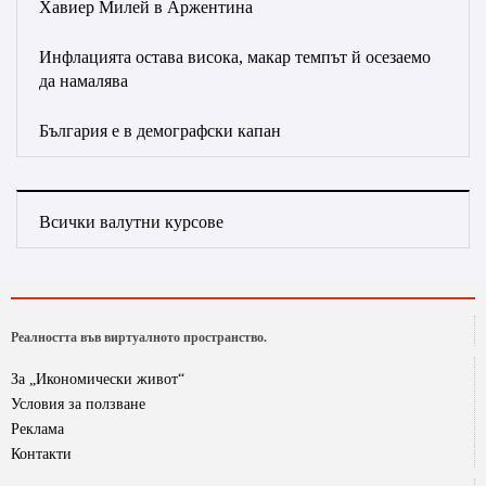
Хавиер Милей в Аржентина
Инфлацията остава висока, макар темпът й осезаемо
да намалява
България е в демографски капан
Всички валутни курсове
Реалността във виртуалното пространство.
За „Икономически живот“
Условия за ползване
Реклама
Контакти