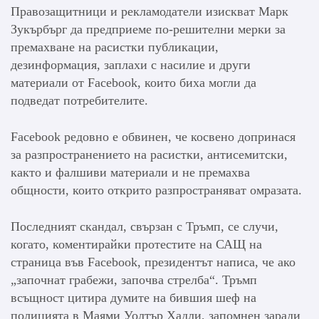
Правозащитници и рекламодатели изискват Марк
Зукърбърг да предприеме по-решителни мерки за
премахване на расистки публикации,
дезинформация, заплахи с насилие и други
материали от Facebook, които биха могли да
подведат потребителите.
Facebook редовно е обвинен, че косвено допринася
за разпространението на расистки, антисемитски,
както и фалшиви материали и не премахва
общности, които открито разпространяват омразата.
Последният скандал, свързан с Тръмп, се случи,
когато, коментирайки протестите на САЩ на
страница във Facebook, президентът написа, че ако
„започнат грабежи, започва стрелба“. Тръмп
всъщност цитира думите на бившия шеф на
полицията в Маями Уолтър Хадли, запомнен заради