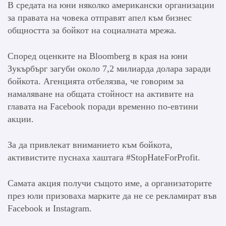
В средата на юни няколко американски организации
за правата на човека отправят апел към бизнес
общността за бойкот на социалната мрежа.
Според оценките на Bloomberg в края на юни
Зукърбърг загуби около 7,2 милиарда долара заради
бойкота. Агенцията отбелязва, че говорим за
намаляване на общата стойност на активите на
главата на Facebook поради временно по-евтини
акции.
За да привлекат вниманието към бойкота,
активистите пуснаха хаштага #StopHateForProfit.
Самата акция получи същото име, а организаторите
през юли призоваха марките да не се рекламират във
Facebook и Instagram.