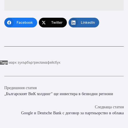
Facebook
Twitter
LinkedIn
Tags
марк зукърбърг
реклама
фейсбук
Предишния статия
„Българският ВиК холдинг“ ще инвестира в безводни региони
Следваща статия
Google и Deutsche Bank с договор за партньорство в облака