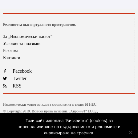
Реалността във виртуалното пространство.
За „Икономически живот“
Условия за ползване
Реклама
Контакти
Facebook
Twitter
RSS
Икономически живот използва снимките на агенция БГНЕС
© Copyright 2019. Всички права запазени. „Хирон-91“ ЕООД
Този сайт използва “Бисквитки” (cookies) за
персонализиране на съдържанието и рекламите и
Текстовете от рубриката „Гласове и мнения“ са авторски, на колумнистите на ИЖ.
анализиране на трафика.