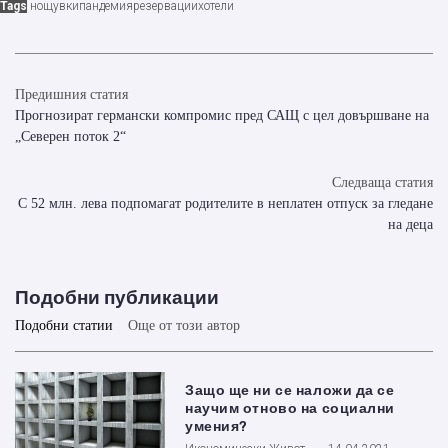
Tags
нощувки
пандемия
резервации
хотели
Предишния статия
Прогнозират германски компромис пред САЩ с цел довършване на
„Северен поток 2“
Следваща статия
С 52 млн. лева подпомагат родителите в неплатен отпуск за гледане
на деца
Подобни публикации
Подобни статии
Още от този автор
Защо ще ни се наложи да се
научим отново на социални
умения?