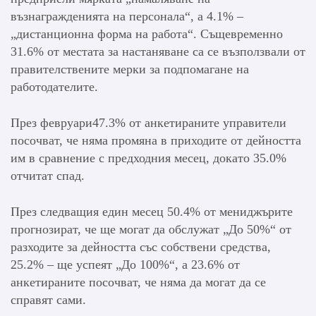
възнагражденията на персонала“, а 4.1% –
„дистанционна форма на работа“. Същевременно
31.6% от местата за настаняване са се възползвали от
правителствените мерки за подпомагане на
работодателите.
През февруари47.3% от анкетираните управители
посочват, че няма промяна в приходите от дейността
им в сравнение с предходния месец, докато 35.0%
отчитат спад.
През следващия един месец 50.4% от мениджърите
прогнозират, че ще могат да обслужат „До 50%“ от
разходите за дейността със собствени средства,
25.2% – ще успеят „До 100%“, а 23.6% от
анкетираните посочват, че няма да могат да се
справят сами.