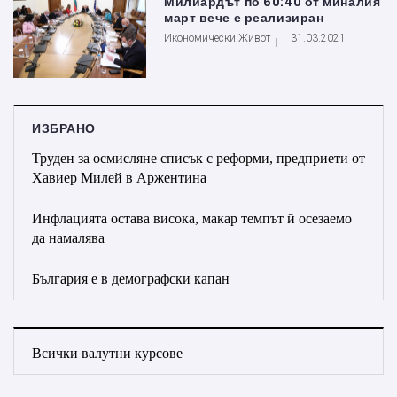
Милиардът по 60:40 от миналия
март вече е реализиран
Икономически Живот
31.03.2021
ИЗБРАНО
Труден за осмисляне списък с реформи, предприети от
Хавиер Милей в Аржентина
Инфлацията остава висока, макар темпът й осезаемо
да намалява
България е в демографски капан
Всички валутни курсове