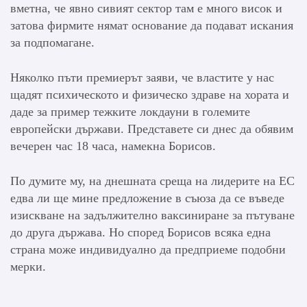
вметна, че явно сивият сектор там е много висок и
затова фирмите нямат основание да подават искания
за подпомагане.
Няколко пъти премиерът заяви, че властите у нас
щадят психическото и физическо здраве на хората и
даде за пример тежките локдауни в големите
европейски държави. Представете си днес да обявим
вечерен час 18 часа, намекна Борисов.
По думите му, на днешната среща на лидерите на ЕС
едва ли ще мине предложение в съюза да се въведе
изискване на задължително ваксиниране за пътуване
до друга държава. Но според Борисов всяка една
страна може индивидуално да предприеме подобни
мерки.