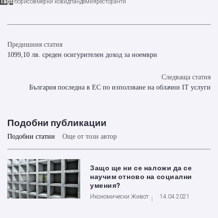
Tags
борисов
мерки ковид
пандемия
ресторанти
Предишния статия
1099,10 лв. среден осигурителен доход за ноември
Следваща статия
България последна в ЕС по използване на облачни IT услуги
Подобни публикации
Подобни статии
Още от този автор
Защо ще ни се наложи да се
научим отново на социални
умения?
Икономически Живот
14.04.2021