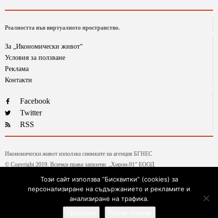
Реалността във виртуалното пространство.
За „Икономически живот“
Условия за ползване
Реклама
Контакти
Facebook
Twitter
RSS
Икономически живот използва снимките на агенция БГНЕС
© Copyright 2019. Всички права запазени. „Хирон-91“ ЕООД
Този сайт използва “Бисквитки” (cookies) за
персонализиране на съдържанието и рекламите и
Текстовете от рубриката „Гласове и мнения“ са авторски, на колумнистите на ИЖ.
анализиране на трафика.
Ние ценим високата им експертиза и аргументирани позиции, независимо, че не
Приемам
Научи повече