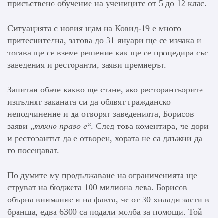
присъствено обучение на учениците от 5 до 12 клас.
Ситуацията с новия щам на Ковид-19 е много
притеснителна, затова до 31 януари ще се изчака и
тогава ще се вземе решение как ще се процедира със
заведения и ресторанти, заяви премиерът.
Запитан обаче какво ще стане, ако ресторантьорите
изпълнят заканата си да обявят гражданско
неподчинение и да отворят заведенията, Борисов
заяви „
тяхно право е
“. След това коментира, че дори
и ресторантът да е отворен, хората не са длъжни да
го посещават.
По думите му продължаване на ограниченията ще
струват на бюджета 100 милиона лева. Борисов
обърна внимание и на факта, че от 30 хилади заети в
бранша, едва 6300 са подали молба за помощи. Той