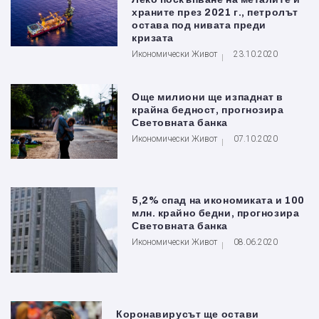
храните през 2021 г., петролът
остава под нивата преди
кризата
Икономически Живот
23.10.2020
Още милиони ще изпаднат в
крайна бедност, прогнозира
Световната банка
Икономически Живот
07.10.2020
5,2% спад на икономиката и 100
млн. крайно бедни, прогнозира
Световната банка
Икономически Живот
08.06.2020
Коронавирусът ще остави