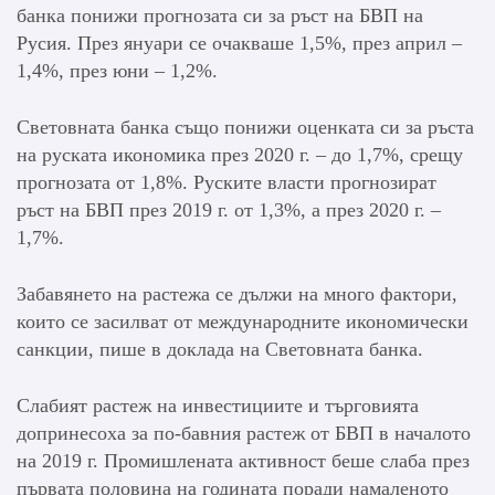
банка понижи прогнозата си за ръст на БВП на
Русия. През януари се очакваше 1,5%, през април –
1,4%, през юни – 1,2%.
Световната банка също понижи оценката си за ръста
на руската икономика през 2020 г. – до 1,7%, срещу
прогнозата от 1,8%. Руските власти прогнозират
ръст на БВП през 2019 г. от 1,3%, а през 2020 г. –
1,7%.
Забавянето на растежа се дължи на много фактори,
които се засилват от международните икономически
санкции, пише в доклада на Световната банка.
Слабият растеж на инвестициите и търговията
допринесоха за по-бавния растеж от БВП в началото
на 2019 г. Промишлената активност беше слаба през
първата половина на годината поради намаленото