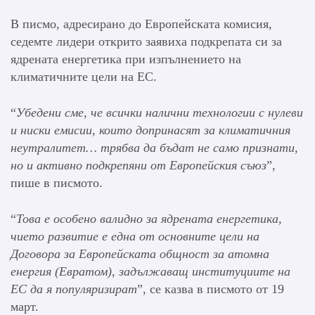
В писмо, адресирано до Европейската комисия,
седемте лидери открито заявиха подкрепата си за
ядрената енергетика при изпълнението на
климатичните цели на ЕС.
“
Убедени сме, че всички налични технологии с нулеви
и ниски емисии, които допринасят за климатичния
неутралитет… трябва да бъдат не само признати,
но и активно подкрепяни от Европейския съюз
”,
пише в писмото.
“
Това е особено валидно за ядрената енергетика,
чието развитие е една от основните цели на
Договора за Европейската общност за атомна
енергия (Евратом), задължаващ институциите на
ЕС да я популяризират
”, се казва в писмото от 19
март.