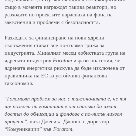
също в момента изграждат такива реактори, но
разходите по проектите нараснаха на фона на
закъснения и проблеми с безопасността.
Разходите за финансиране на нови ядрени
съоръжения стават все по-голяма грижа за
индустрията. Миналият месец лобистката група на
ядрената индустрия
Foratom
изрази опасения, че
ядрената енергетика рискува да бъде изключена от
правилника на ЕС за устойчива финансова
таксономия.
“
Големият проблем за нас с таксономията е, че тя
ще позволи на компаниите от списъка да имат
достъп до облигации и фондове с по-нисък лихвен
процент
”, каза Джесика Джонсън, директор
“Комуникации” във
Foratom
.