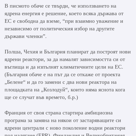
В писмото обаче се твърди, че използването на
ядрена енергия е решение, което всяка държава от
ЕС е свободна да вземе, “при взаимно уважение и
независимо от политическия избор на другите
държави членки”.
Полша, Чехия и България планират да построят нови
ядрени реактори, за да намалят зависимостта си от
въглища и да изпълнят климатичните цели на ЕС.
(България обаче е на път да се откаже от проекта
„Белене“ и да го замени с два нови реактора на
площадката на „Козлодуй“, които няма яснота кога
ще се случат във времето, б.р.)
Франция от своя страна стартира амбициозна
програма за замяна на някои от застаряващите си
ядрени централи с ново поколение водни реактори
под налягане (EPR). Финландия и Великобритания