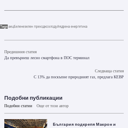
Tags
аец
Белене
зелен преход
козлодуй
ядрена енергетика
Предишния статия
Да превърнеш лесно смартфона в ПОС терминал
Следваща статия
С 13% да поскъпне природният газ, предлага КЕВР
Подобни публикации
Подобни статии
Още от този автор
България подкрепя Макрон и