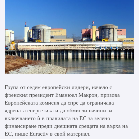
Група от седем европейски лидери, начело с
френския президент Еманюел Макрон, призова
Европейската комисия да спре да ограничава
ядрената енергетика и да обмисли начини за
включването ѝ в правилата на ЕС за зелено
финансиране преди днешната срещата на върха на
ЕС, пише Euractiv в свой материал.