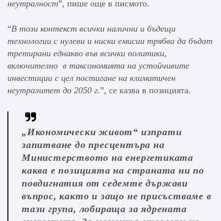
неутралност
”, пишe още в писмото.
“
В този контекст всички налични и бъдещи
технологии с нулеви и ниски емисии трябва да бъдат
третирани еднакво във всички политики,
включително в таксономията на устойчивите
инвестиции с цел постигане на климатичен
неутралитет до 2050 г.
”, се казва в позицията.
„Икономически живот“ изпрати
запитване до пресцентъра на
Министерството на енергетиката
каква е позицията на страната ни по
повдигнатия от седемте държави
въпрос, както и защо не присъстваме в
тази група, лобираща за ядрената