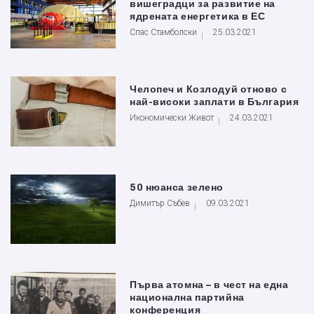
вишеградци за развитие на
ядрената енергетика в ЕС
Спас Стамболски
25.03.2021
Челопеч и Козлодуй отново с
най-високи заплати в България
Икономически Живот
24.03.2021
50 нюанса зелено
Димитър Събев
09.03.2021
Първа атомна – в чест на една
национална партийна
конференция