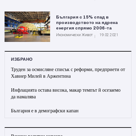
България с 15% спад в
производството на ядрена
енергия спрямо 2006-та
Икономически Живот
19.02.2021
ИЗБРАНО
Труден за осмисляне списък с реформи, предприети от
Хавиер Милей в Аржентина
Инфлацията остава висока, макар темпът й осезаемо
да намалява
България е в демографски капан