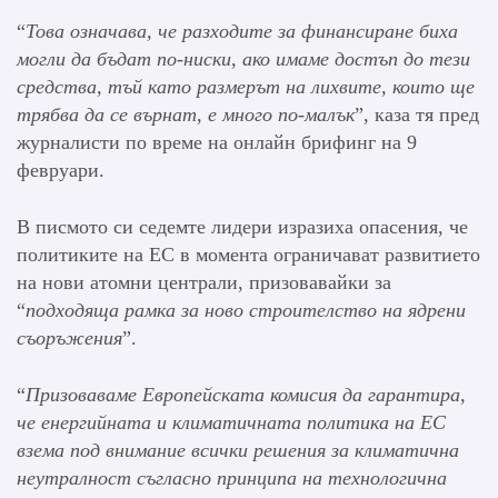
“
Това означава, че разходите за финансиране биха
могли да бъдат по-ниски, ако имаме достъп до тези
средства, тъй като размерът на лихвите, които ще
трябва да се върнат, е много по-малък
”, каза тя пред
журналисти по време на онлайн брифинг на 9
февруари.
В писмото си седемте лидери изразиха опасения, че
политиките на ЕС в момента ограничават развитието
на нови атомни централи, призовавайки за
“
подходяща рамка за ново строителство на ядрени
съоръжения
”.
“
Призоваваме Европейската комисия да гарантира,
че енергийната и климатичната политика на ЕС
взема под внимание всички решения за климатична
неутралност съгласно принципа на технологична