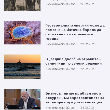
Икономически Живот
26.02.2021
Геотермалната енергия може да
помогне на Източна Европа да
се откаже от изкопаемите
горива
Икономически Живот
23.02.2021
В „задния двор“ на страните –
отличници по зелени решения
Икономически Живот
23.02.2021
Бизнесът ни ще прибавя свои
ресурси към еврогрантовете за
зелен преход и дигитализация
Икономически Живот
23.02.2021