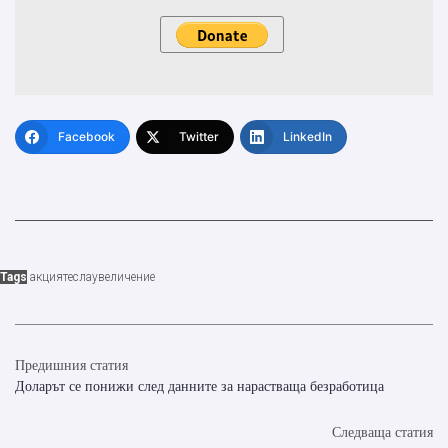
Facebook
Twitter
LinkedIn
Tags
акция
тесла
увеличение
Предишния статия
Доларът се понижи след данните за нарастваща безработица
Следваща статия