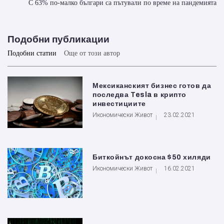
С 63% по-малко българи са пътували по време на пандемията
Подобни публикации
Подобни статии
Още от този автор
Мексиканският бизнес готов да
последва Tesla в крипто
инвестициите
Икономически Живот
23.02.2021
Биткойнът докосна $50 хиляди
Икономически Живот
16.02.2021