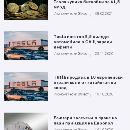
Тесла купиха биткойни за $1,5
млрд.
Икономически Живот
08.02.2021
Tesla изтегля 9,5 хиляди
автомобила в САЩ заради
дефекти
Икономически Живот
25.11.2020
Tesla продава в 10 европейски
страни коли от китайския си
завод
Икономически Живот
19.10.2020
Българи засечени в пране на
пари при акция на Европол
Икономически Живот
16.10.2020