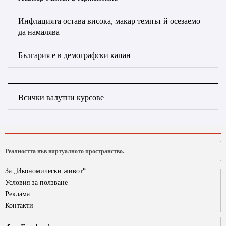
Инфлацията остава висока, макар темпът й осезаемо
да намалява
България е в демографски капан
Всички валутни курсове
Реалността във виртуалното пространство.
За „Икономически живот“
Условия за ползване
Реклама
Контакти