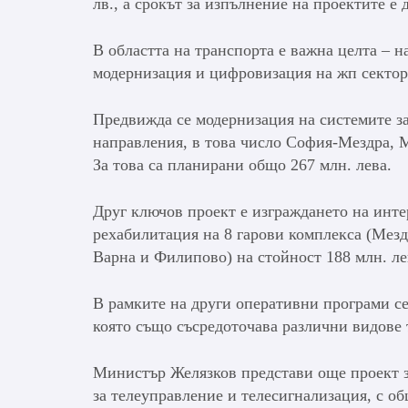
лв., а срокът за изпълнение на проектите е д
В областта на транспорта е важна целта – 
модернизация и цифровизация на жп сектор
Предвижда се модернизация на системите з
направления, в това число София-Мездра, 
За това са планирани общо 267 млн. лева.
Друг ключов проект е изграждането на инт
рехабилитация на 8 гарови комплекса (Мезд
Варна и Филипово) на стойност 188 млн. ле
В рамките на други оперативни програми се
която също съсредоточава различни видове 
Министър Желязков представи още проект з
за телеуправление и телесигнализация, с об