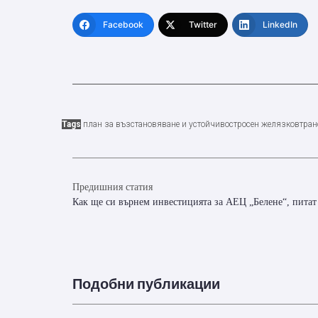
Facebook
Twitter
LinkedIn
Tags
план за възстановяване и устойчивост
росен желязков
тран
Предишния статия
Как ще си върнем инвестицията за АЕЦ „Белене“, питат
Подобни публикации