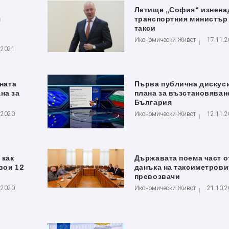
Летище „София“ изнена
я
транспортния министър 
такси
Икономически Живот
17.11.
.2021
йната
Първа публична дискуси
на за
плана за възстановяван
България
.2020
Икономически Живот
12.11.
 как
Държавата поема част о
вои 12
данъка на таксиметрови
превозвачи
.2020
Икономически Живот
21.10.