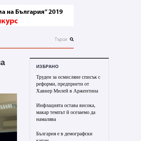
за
ИЗБРАНО
Труден за осмисляне списък с
реформи, предприети от
Хавиер Милей в Аржентина
Инфлацията остава висока,
макар темпът й осезаемо да
намалява
България е в демографски
капан