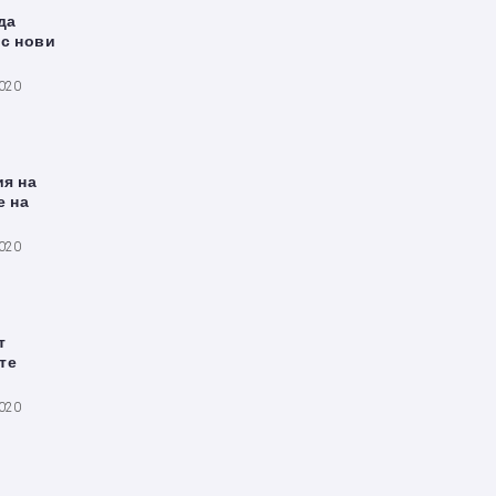
да
с нови
2020
я на
е на
2020
т
те
2020