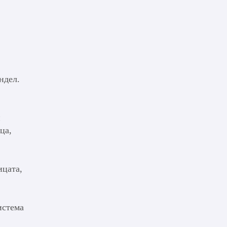
ндел.
и
ца,
ицата,
истема