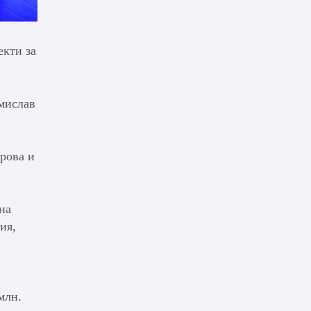
екти за
омислав
рова и
на
ия,
млн.