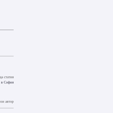
а статия
и в София
ози автор