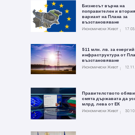
Бизнесът върна на
поправителен и втори
вариант на Плана за
възстановяване
Икономически Живот
17.03
511 млн. лв. за енерги
инфраструктура от Пла
възстановяване
Икономически Живот
12.11
Правителството обяви
смята държавата да ус
млрд. лева от ЕК
Икономически Живот
30.10