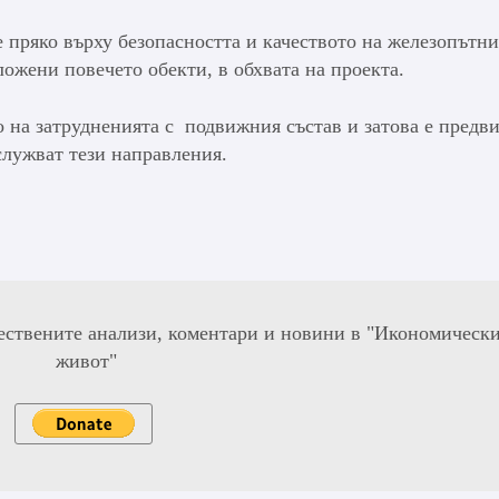
 пряко върху безопасността и качеството на железопътни
ложени повечето обекти, в обхвата на проекта.
 на затрудненията с подвижния състав и затова е предв
служват тези направления.
ествените анализи, коментари и новини в "Икономическ
живот"