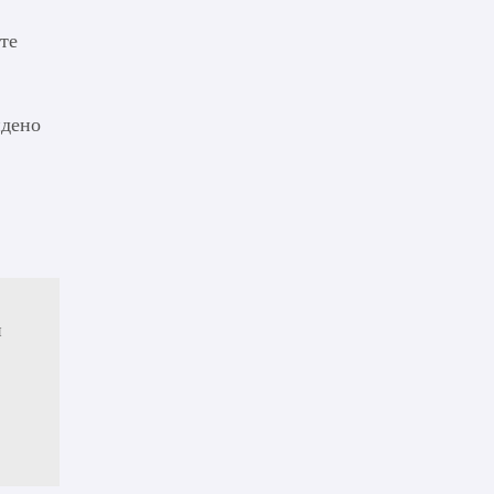
те
идено
и