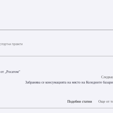
спортни проекти
 от „Росатом“
Следващ
Забранява се консумацията на място на Коледните базар
Подобни статии
Още от т