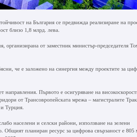
тойчивост на България се предвижда реализиране на про
ст близо 1,8 млрд. лева.
ия, организирана от заместник министър-председателя Т
ясни, че е заложено на синергия между проектите за циф
ет направления. Първото е осигуряване на високоскорост
ридори от Трансовропейската мрежа – магистралите Трак
 и Турция.
лабо населени и селски райони, използване на зелени
. Общият планиран ресурс за цифрова свързаност е 805 