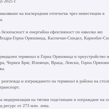
о 2025 г.
намаляване на въглеродния отпечатък чрез инвестиции в
а.
а безопасност и енергийна ефективност по няколко жп
Мездра-Горна Оряховица, Каспичан-Синдел, Карнобат-Си
ермодален терминал в Горна Оряховица и преустройство 
ра, Червен Бряг, Илиянци, Враца, Левски, Горна Оряхови
ва.
 разглежда и изграждането на терминал в района на стол
транспорт.
а модернизация на тягови подстанции и изграждане на с
щ ресурс от 273 млн. лева.