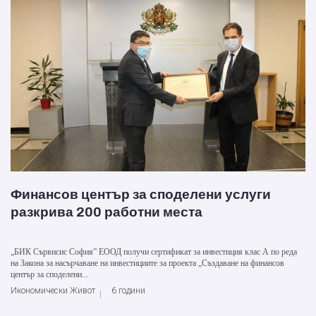
Финансов център за споделени услуги
разкрива 200 работни места
„БИК Сървисис София” ЕООД получи сертификат за инвестиция клас А по реда
на Закона за насърчаване на инвестициите за проекта „Създаване на финансов
център за споделени...
Икономически Живот
6 години