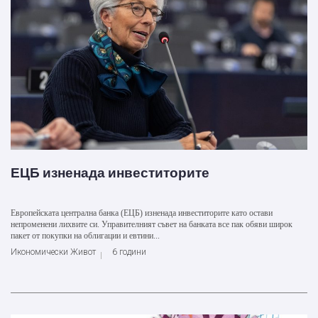
ЕЦБ изненада инвеститорите
Европейската централна банка (ЕЦБ) изненада инвеститорите като остави
непроменени лихвите си. Управителният съвет на банката все пак обяви широк
пакет от покупки на облигации и евтини...
Икономически Живот
6 години