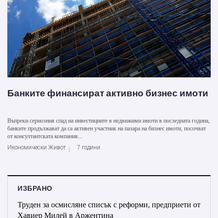
Банките финансират активно бизнес имоти
Въпреки сериозния спад на инвестициите в недвижими имоти в последната година,
банките продължават да са активен участник на пазара на бизнес имоти, посочват
от консултантската компания...
Икономически Живот
7 години
ИЗБРАНО
Труден за осмисляне списък с реформи, предприети от
Хавиер Милей в Аржентина