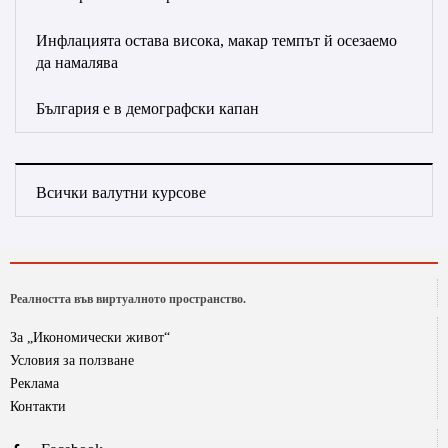
Инфлацията остава висока, макар темпът й осезаемо
да намалява
България е в демографски капан
Всички валутни курсове
Реалността във виртуалното пространство.
За „Икономически живот“
Условия за ползване
Реклама
Контакти