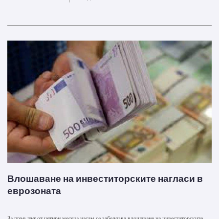
Влошаване на инвеститорските нагласи в
еврозоната
За пръв път от четири месеца насам се забелязва влошаване на инвеститорските