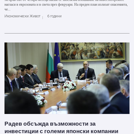
нагласи в еврозоната и в света през февруари. На преден план излизат опасенията,
че...
Икономически Живот
6 години
Радев обсъжда възможности за
инвестиции с големи японски компании