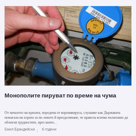
Монополите пируват по време на чума
От началото на кризата, породена от коронавируса, слушаме как Държавата
помагала на хората за по-лекото й преодоляване, че правела всичко възможно да
облекчи трудностите, през които...
Емил Брандийски
6 години