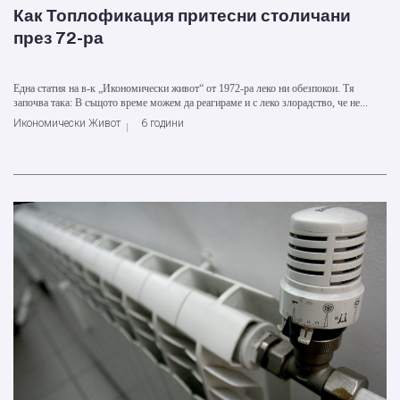
Как Топлофикация притесни столичани
през 72-ра
Една статия на в-к „Икономически живот“ от 1972-ра леко ни обезпокои. Тя
започва така: В същото време можем да реагираме и с леко злорадство, че не...
Икономически Живот
6 години