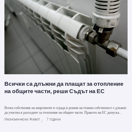
Всички са длъжни да плащат за отопление
на общите части, реши Съдът на ЕС
Всеки собственик на апартамент в сграда в режим на етажна собственост е длъжен
да участва в разходите за отопление на общите части. Правото на ЕС допуска...
Икономически Живот
7 години