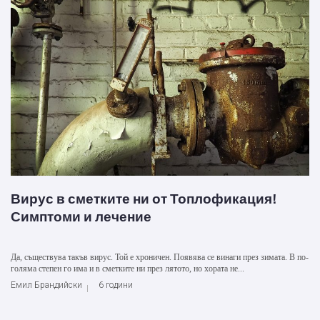
Вирус в сметките ни от Топлофикация!
Симптоми и лечение
Да, съществува такъв вирус. Той е хроничен. Появява се винаги през зимата. В по-
голяма степен го има и в сметките ни през лятото, но хората не...
Емил Брандийски
6 години