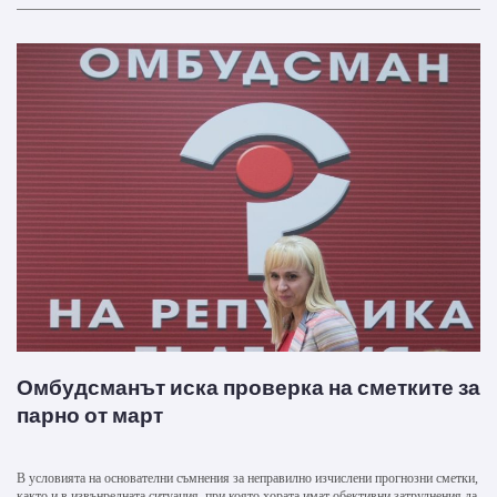
Омбудсманът иска проверка на сметките за
парно от март
В условията на основателни съмнения за неправилно изчислени прогнозни сметки,
както и в извънредната ситуация, при която хората имат обективни затруднения да