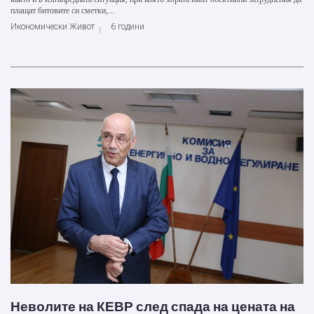
плащат битовите си сметки,...
Икономически Живот
6 години
Неволите на КЕВР след спада на цената на