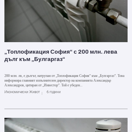
„Топлофикация София“ с 200 млн. лева
дълг към „Булгаргаз“
200 млн. лв, е дългът, натрупан от „Топлофикация София“ към „Булгаргаз“. Това
информира главният изпълнителен директор на компанията Александър
Александров, цитиран от „Инвестор“. Той е убеден...
Икономически Живот
6 години