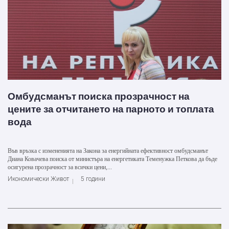
Омбудсманът поиска прозрачност на
цените за отчитането на парното и топлата
вода
Във връзка с измененията на Закона за енергийната ефективност омбудсманът
Диана Ковачева поиска от министъра на енергетиката Теменужка Петкова да бъде
осигурена прозрачност за всички цени,...
Икономически Живот
5 години