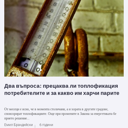
Два въпроса: прецаква ли топлофикация
потребителите и за какво им харчи парите
От месеци е ясно, че в момента столичани, а и хората в другите градове,
спонсорират топлофикациите. Още при промените в Закона за енергетиката бе
прието решение...
Емил Брандийски
6 години