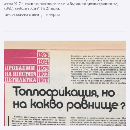
април 2017 г., гласи окончателно решение на Върховния административен съд
(ВАС), съобщава „Сега“. На 27 април...
Икономически Живот
6 години