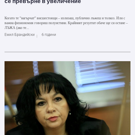
се превърне в увеличение
Когато те “нагърчат“ висшестоящи – излизаш, публично лъжеш и толкоз. Или с
важна физиономия говориш полуистини. Крайният резултат обаче ще си остане –
ЛЪЖА (ако те...
Емил Брандийски
6 години