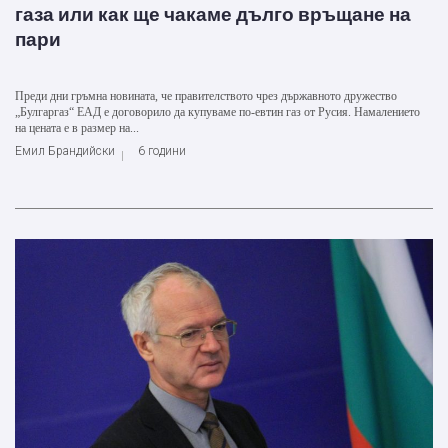
газа или как ще чакаме дълго връщане на
пари
Преди дни гръмна новината, че правителството чрез държавното дружество
„Булгаргаз“ ЕАД е договорило да купуваме по-евтин газ от Русия. Намалението
на цената е в размер на...
Емил Брандийски
6 години