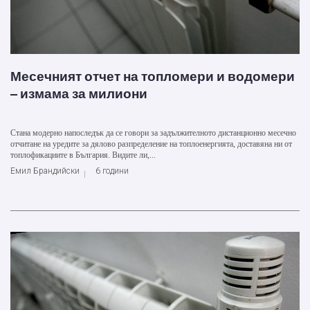
Месечният отчет на топломери и водомери
– измама за милиони
Стана модерно напоследък да се говори за задължителното дистанционно месечно
отчитане на уредите за дялово разпределение на топлоенергията, доставяна ни от
топлофикациите в България. Видите ли,...
Емил Брандийски
6 години