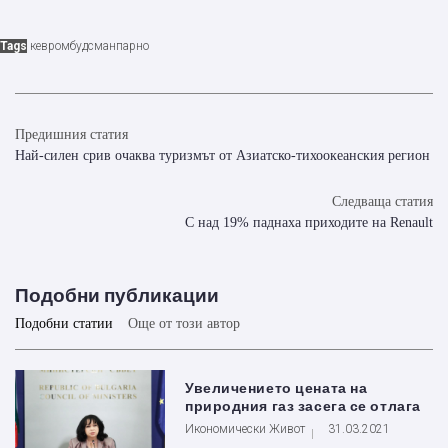
Tags
кевр
омбудсман
парно
Предишния статия
Най-силен срив очаква туризмът от Азиатско-тихоокеанския регион
Следваща статия
С над 19% паднаха приходите на Renault
Подобни публикации
Подобни статии
Още от този автор
Увеличението цената на
природния газ засега се отлага
Икономически Живот
31.03.2021