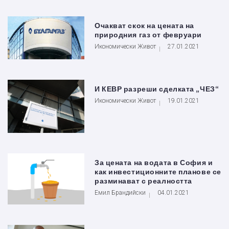
Очакват скок на цената на
природния газ от февруари
Икономически Живот
27.01.2021
И КЕВР разреши сделката „ЧЕЗ“
Икономически Живот
19.01.2021
За цената на водата в София и
как инвестиционните планове се
разминават с реалността
Емил Брандийски
04.01.2021