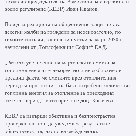
писмо до председателя на Комисията за енергийно и
водно регулиране (КЕВР) Иван Иванов.
Повод за реакцията на обществения защитник са
десетки жалби на граждани за неоснователно, по
техните сигнали, завишени сметки за март 2020 г.,
начислени от „Топлофикация София“ ЕАД.
„Рязкото увеличение на мартенските сметки за
топлинна енергия е некоректно и неразбираемо и
предвид факта, че сметките през отоплителния
период са прогнозни – на база потребено количество
топлинна енергия за отопление за предходния
отчетен период“, категорична е доц. Ковачева.
КЕВР да извърши обективна и безпристрастна
проверка, както и да уведоми за резултатите
обществеността, настоява омбудсманът.