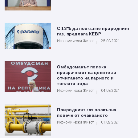
С 13% да поскъпне природният
газ, предлага КЕВР
Икономически Живот
25.03.2021
Омбудсманът поиска
прозрачност на цените за
отчитането на парното и
топлата вода
Икономически Живот
04.03.2021
Природният газ поскъпна
повече от очакваното
Икономически Живот
01.02.2021