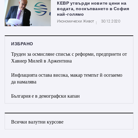
КЕВР утвърди новите цени на
водата, поскъпването в София
най-голямо
Икономически Живот
30.12.2020
ИЗБРАНО
Труден за осмисляне списък с реформи, предприети от
Хавиер Милей в Аржентина
Инфлацията остава висока, макар темпът й осезаемо
да намалява
България е в демографски капан
Всички валутни курсове