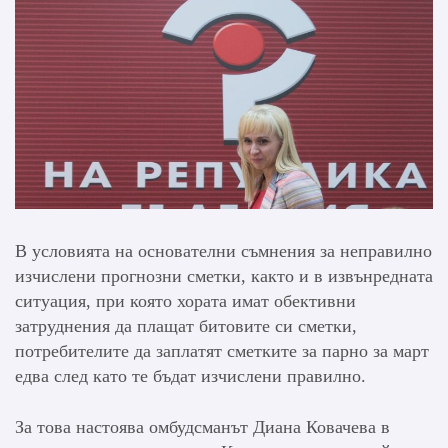
В условията на основателни съмнения за неправилно
изчислени прогнозни сметки, както и в извънредната
ситуация, при която хората имат обективни
затруднения да плащат битовите си сметки,
потребителите да заплатят сметките за парно за март
едва след като те бъдат изчислени правилно.
За това настоява омбудсманът Диана Ковачева в