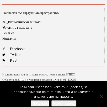
Реалността във виртуалното пространство.
За „Икономически живот“
Условия за ползване
Реклама
Контакти
Facebook
Twitter
RSS
Икономически живот използва снимките на агенция БГНЕС
© Copyright 2019. Всички права запазени. „Хирон-91“ ЕООД
Този сайт използва “Бисквитки” (cookies) за
персонализиране на съдържанието и рекламите и
Текстовете от рубриката „Гласове и мнения“ са авторски, на колумнистите на ИЖ.
анализиране на трафика.
Ние ценим високата им експертиза и аргументирани позиции, независимо, че не
Приемам
Научи повече
винаги споделяме част от тезите им.