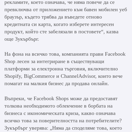
рекламите, което означава, че няма повече да се
превключва от приложението към бавен мобилен уеб
браузър, където трябва да въведете отново
кредитната си карта, когато изберете интересен
продукт, който сте забелязали в постовете“, казва
още Зукърбърг.
На фона на всичко това, компанията прави Facebook
Shop лесен за интегриране в съществуващи
платформи за електронна търговия, включително
Shopify, BigCommerce и ChannelAdvisor, които вече
помагат на малкия бизнес да продава онлайн.
Въпреки, че Facebook Shops може да предоставят
толкова необходимото облекчение в борбата на
бизнеса с икономическата криза, какво означава
всичко това за поверителността на потребителите?
Зукърбърг уверява: „Няма да споделяме това, което