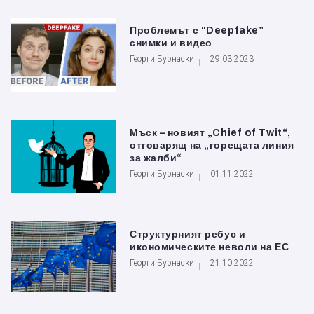
Проблемът с “Deepfake”
снимки и видео
Георги Бурнаски
29.03.2023
Мъск – новият „Chief of Twit“,
отговарящ на „горещата линия
за жалби“
Георги Бурнаски
01.11.2022
Структурният ребус и
икономическите неволи на ЕС
Георги Бурнаски
21.10.2022