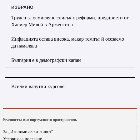
ИЗБРАНО
Труден за осмисляне списък с реформи, предприети от
Хавиер Милей в Аржентина
Инфлацията остава висока, макар темпът й осезаемо
да намалява
България е в демографски капан
Всички валутни курсове
Реалността във виртуалното пространство.
За „Икономически живот“
Условия за ползване