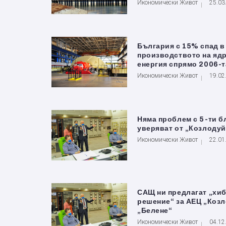
Икономически Живот
25.03
България с 15% спад в
производството на яд
енергия спрямо 2006-т
Икономически Живот
19.02
Няма проблем с 5-ти б
уверяват от „Козлодуй
Икономически Живот
22.01
САЩ ни предлагат „хи
решение“ за АЕЦ „Козл
„Белене“
Икономически Живот
04.12