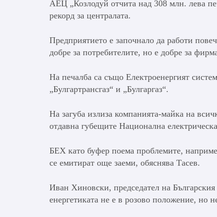
АЕЦ „Козлодуй отчита над 308 млн. лева печ
рекорд за централата.
Предприятието е започнало да работи повече
добре за потребителите, но е добре за фирм
На печалба са също Електроенергият системе
„Булгартрансгаз“ и „Булгаргаз“.
На загуба излиза компанията-майка на всич
отдавна губещите Национална електрическ
БЕХ като буфер поема проблемите, наприме
се емитират още заеми, обяснява Тасев.
Иван Хиновски, председател на Българския
енергетиката не е в розово положение, но н