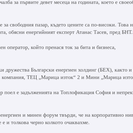
алба за първите девет месеца на годината, което е своео
 за свободния пазар, където цените са по-високи. Това н
ата, обясни енергийният експерт Атанас Тасев, пред БНТ.
н оператор, който пренася ток за бита и бизнеса,
ки дружества Български енергиен холдинг (БЕХ), както и
а компания, ТЕЦ „Марица изток“ 2 и Мини „Марица изто
р поел е задълженията на Топлофикация София и непрек
 енергиен и минен форум твърди, че на корпоративно ни
е е и толкова черно колкото очаквахме.