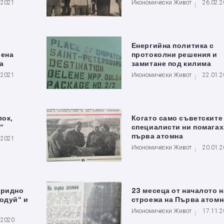
.2021
Икономически Живот
26.02.
Енергийна политика с
рена
протоколни решения и
а
замитане под килима
.2021
Икономически Живот
22.01.
лок,
Когато само съветските
“
специалисти ни помагах
първа атомна
.2021
Икономически Живот
20.01.
бридно
23 месеца от началото н
одуй“ и
строежа на Първа атомн
Икономически Живот
17.11.
.2020