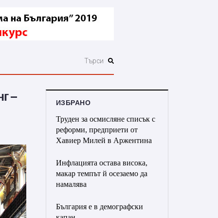
г –
ИЗБРАНО
Труден за осмисляне списък с
реформи, предприети от
Хавиер Милей в Аржентина
Инфлацията остава висока,
макар темпът й осезаемо да
намалява
България е в демографски
капан