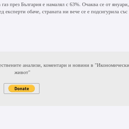
 газ през България е намалял с 63%. Очаква се от януари
д експерти обаче, страната ни вече се е подсигурила със
ествените анализи, коментари и новини в "Икономическ
живот"