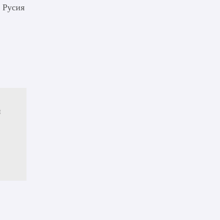
, Русия
и