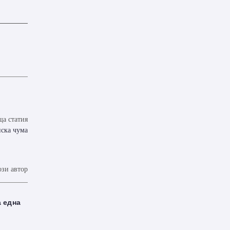
а статия
нска чума
ози автор
а една