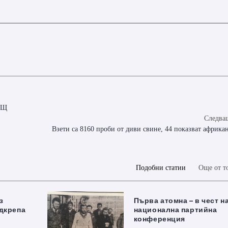
САЩ
Следващ
Взети са 8160 проби от диви свине, 44 показват африка
Подобни статии
Още от т
з
Първа атомна – в чест н
дкрепа
национална партийна
а
конференция