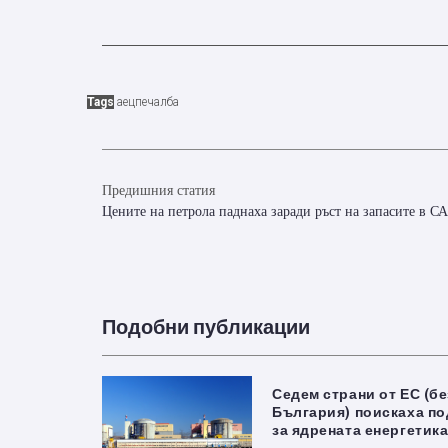
Tags
аец
печалба
Предишния статия
Цените на петрола паднаха заради ръст на запасите в 
Подобни публикации
Седем страни от ЕС (бе
България) поискаха по
за ядрената енергетик