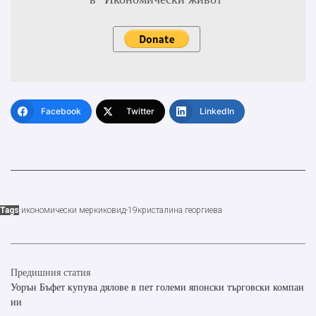
Facebook
Twitter
LinkedIn
Tags
икономически мерки
ковид-19
кристалина георгиева
Предишния статия
Уорън Бъфет купува дялове в пет големи японски търговски компан
ии