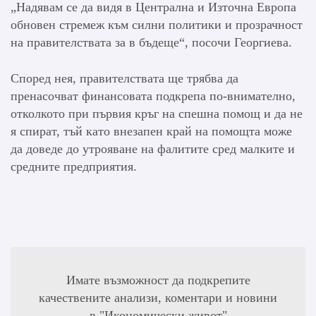
„Надявам се да видя в Централна и Източна Европа
обновен стремеж към силни политики и прозрачност
на правителствата за в бъдеще“, посочи Георгиева.
Според нея, правителствата ще трябва да
пренасочват финансовата подкрепа по-внимателно,
отколкото при първия кръг на спешна помощ и да не
я спират, тъй като внезапен край на помощта може
да доведе до утрояване на фалитите сред малките и
средните предприятия.
Имате възможност да подкрепите
качествените анализи, коментари и новини
в "Икономически живот"