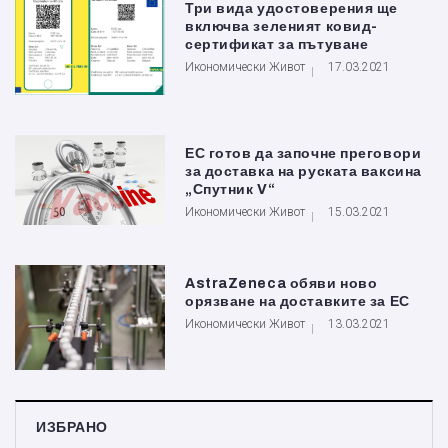
Три вида удостоверения ще
включва зеленият ковид-
сертификат за пътуване
Икономически Живот
17.03.2021
ЕС готов да започне преговори
за доставка на руската ваксина
„Спутник V“
Икономически Живот
15.03.2021
AstraZeneca обяви ново
орязване на доставките за ЕС
Икономически Живот
13.03.2021
ИЗБРАНО