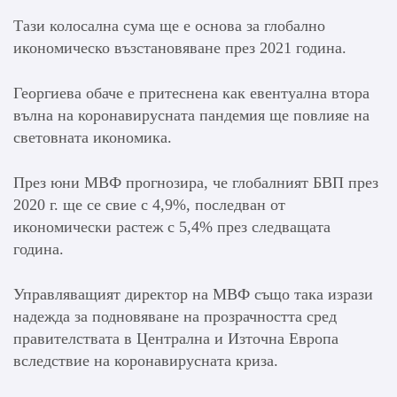
Тази колосална сума ще е основа за глобално
икономическо възстановяване през 2021 година.
Георгиева обаче е притеснена как евентуална втора
вълна на коронавирусната пандемия ще повлияе на
световната икономика.
През юни МВФ прогнозира, че глобалният БВП през
2020 г. ще се свие с 4,9%, последван от
икономически растеж с 5,4% през следващата
година.
Управляващият директор на МВФ също така изрази
надежда за подновяване на прозрачността сред
правителствата в Централна и Източна Европа
вследствие на коронавирусната криза.