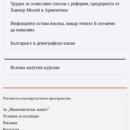
Труден за осмисляне списък с реформи, предприети от
Хавиер Милей в Аржентина
Инфлацията остава висока, макар темпът й осезаемо
да намалява
България е в демографски капан
Всички валутни курсове
Реалността във виртуалното пространство.
За „Икономически живот“
Условия за ползване
Реклама
Контакти