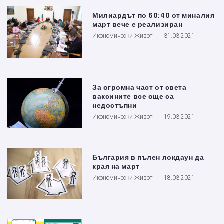
Милиардът по 60:40 от миналия
март вече е реализиран
Икономически Живот
31.03.2021
За огромна част от света
ваксините все още са
недостъпни
Икономически Живот
19.03.2021
България в пълен локдаун да
края на март
Икономически Живот
18.03.2021