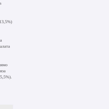
в
-13,5%)
а
алата
лямо
яза
25,5%).