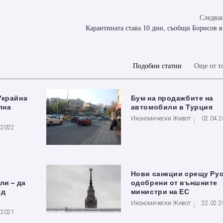
л
Следващ
Карантината става 10 дни, съобщи Борисов 
Подобни статии
Още от т
Украйна
Бум на продажбите на
лна
автомобили в Турция
Икономически Живот
02.04.
.2022
Нови санкции срещу Ру
ли – да
одобрени от външните
ед
министри на ЕС
Икономически Живот
22.02.
.2021