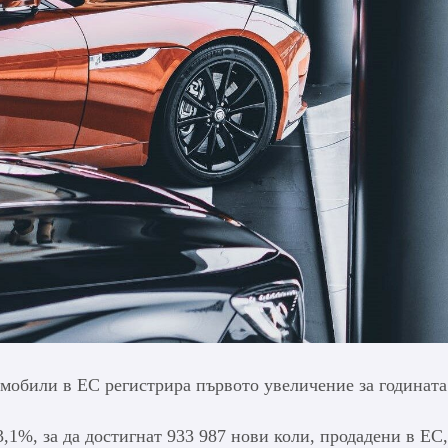
омобили в ЕС регистрира първото увеличение за годината
,1%, за да достигнат 933 987 нови коли, продадени в ЕС,