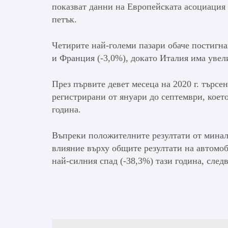
показват данни на Европейската асоциация
петък.
Четирите най-големи пазари обаче постигна
и Франция (-3,0%), докато Италия има увели
През първите девет месеца на 2020 г. търсе
регистрирани от януари до септември, коет
година.
Въпреки положителните резултати от минал
влияние върху общите резултати на автомоб
най-силния спад (-38,3%) тази година, след