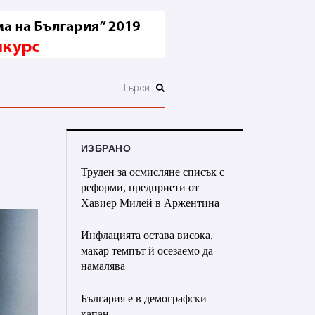
ИЗБРАНО
Труден за осмисляне списък с
реформи, предприети от
Хавиер Милей в Аржентина
Инфлацията остава висока,
макар темпът й осезаемо да
намалява
България е в демографски
капан