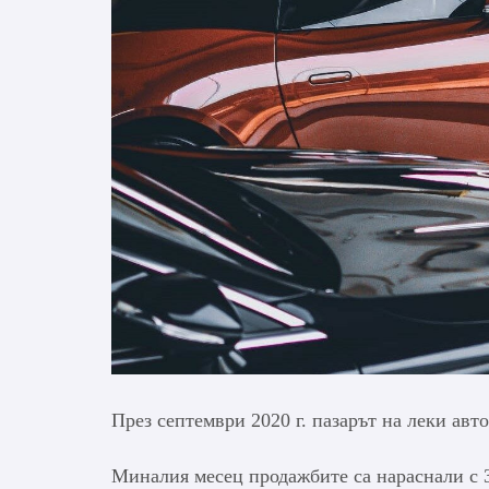
През септември 2020 г. пазарът на леки авт
Миналия месец продажбите са нараснали с 3