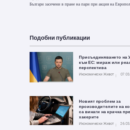
Българи засечени в пране на пари при акция на Европо
Подобни публикации
Присъединяването на 
към ЕС: мираж или реа
перспектива
Икономически Живот
07.03
Новият проблем за
производителите на ко
са винаги на крачка пр
хакерите
Икономически Живот
26.03