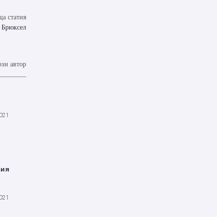
а статия
в Брюксел
ози автор
2021
сия
2021