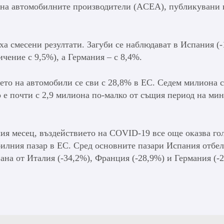
 на автомобилните производители (ACEA), публикувани 
ха смесени резултати. Загуби се наблюдават в Испания (
чение с 9,5%), а Германия – с 8,4%.
нето на автомобили се сви с 28,8% в ЕС. Седем милиона с
о е почти с 2,9 милиона по-малко от същия период на мин
ия месец, въздействието на COVID-19 все още оказва го
илния пазар в ЕС. Сред основните пазари Испания отбел
вана от Италия (-34,2%), Франция (-28,9%) и Германия (-