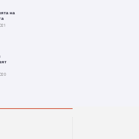
ята на
та
2021
и
вят
2020