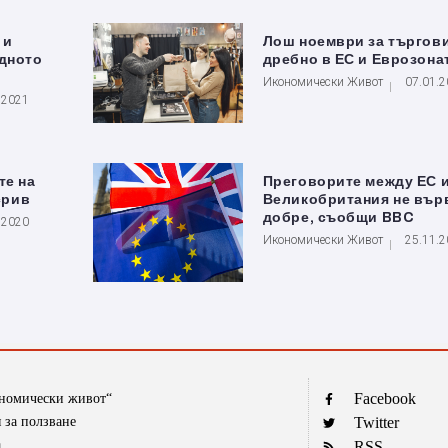
 и
Лош ноември за търгови
едното
дребно в ЕС и Еврозона
Икономически Живот
07.01.
.2021
те на
Преговорите между ЕС 
срив
Великобритания не вър
добре, съобщи BBC
.2020
Икономически Живот
25.11.
Facebook
ономически живот“
 за ползване
Twitter
а
RSS