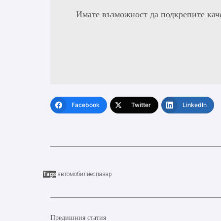
Имате възможност да подкрепите кач
Facebook
Twitter
LinkedIn
Tags
автомобили
ес
пазар
Предишния статия