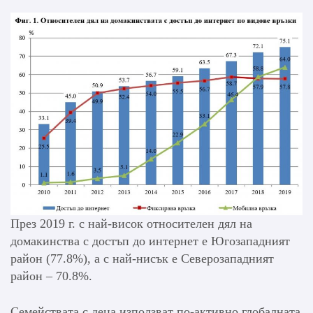
През 2019 г. с най-висок относителен дял на
домакинства с достъп до интернет е Югозападният
район (77.8%), а с най-нисък е Северозападният
район – 70.8%.
Семействата с деца използват по-активно глобалната