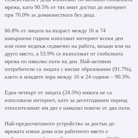
мрежа, като 90.5% от тях имат достъп до интернет
при 70.0% за домакинствата без деца.
66.8% от лицата на възраст между 16 и 74
навършени години използват интернет всеки ден
или поне веднъж седмично на работа, вкъщи или на
друго място, а 53.9% се възползват от глобалната
мрежа по няколко пъти на ден. Най-активни
потребители са лицата с висше образование (91.7%),
както и младите хора между 16 и 24 години – 90.3%.
Една четвърт от лицата (24.5%) никога не са
използвали интернет, като за десетгодишен период
относителният им дял е намалял повече от два пъти.
Най-предпочитаното устройство за достъп до
мрежата извън дома или работното място e