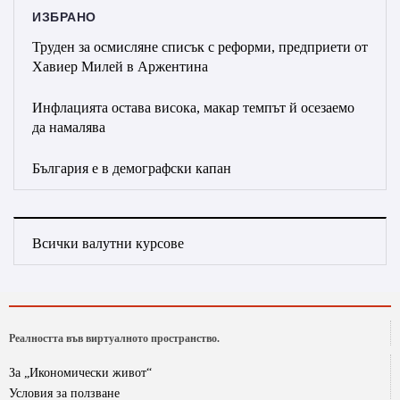
ИЗБРАНО
Труден за осмисляне списък с реформи, предприети от
Хавиер Милей в Аржентина
Инфлацията остава висока, макар темпът й осезаемо
да намалява
България е в демографски капан
Всички валутни курсове
Реалността във виртуалното пространство.
За „Икономически живот“
Условия за ползване