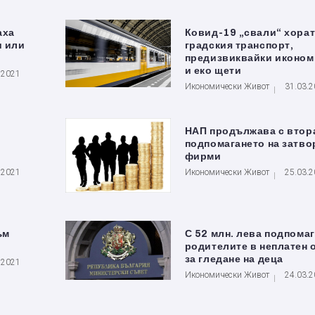
аха
Ковид-19 „свали“ хорат
и или
градския транспорт,
предизвиквайки иконом
и еко щети
.2021
Икономически Живот
31.03.
НАП продължава с втор
подпомагането на затво
фирми
.2021
Икономически Живот
25.03.
ъм
С 52 млн. лева подпомаг
родителите в неплатен 
за гледане на деца
.2021
Икономически Живот
24.03.