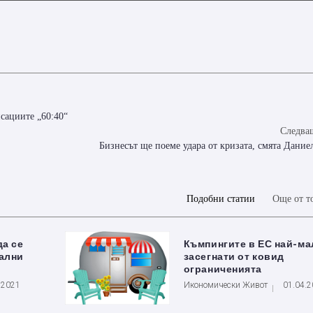
сациите „60:40“
Следващ
Бизнесът ще поеме удара от кризата, смята Дание
Подобни статии
Още от т
да се
Къмпингите в ЕС най-ма
иални
засегнати от ковид
ограниченията
.2021
Икономически Живот
01.04.