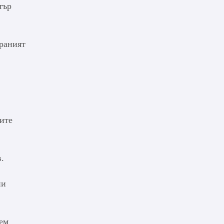
тър
ираният
ите
.
ни
жем