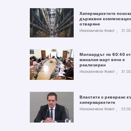
Хипермаркетите поиск
държавни компенсаци
отваряне
Икономически Живот
31.03
Милиардът по 60:40 от
миналия март вече е
реализиран
Икономически Живот
31.03
Властите с реверанс к
хипермаркетите
Икономически Живот
25.03