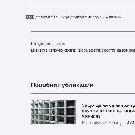
Tags
доставки
зелени коридори
пандемия
росен желязков
Предишния статия
Бизнесът дълбоко скептичен за ефективността на компен
Подобни публикации
Защо ще ни се наложи 
научим отново на соц
умения?
Икономически Живот
14.04