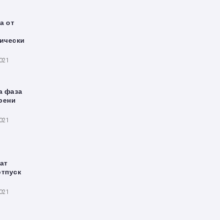
а от
ически
2021
а фаза
рени
2021
ат
отпуск
2021