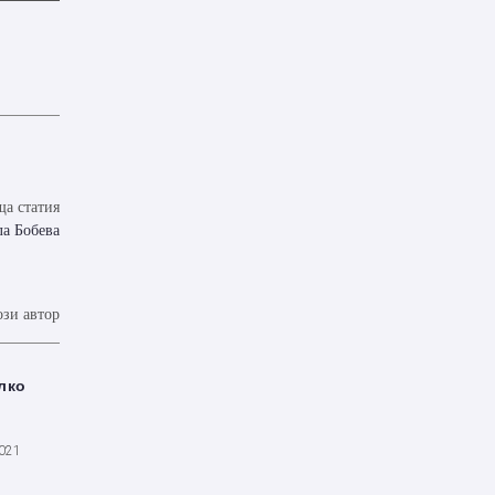
а статия
ла Бобева
ози автор
лко
2021