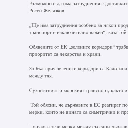
Възможно е да има затруднения с доставкит
Росен Желязков.
„Ще има затруднения особено за някои прод
транспорт е изключително важен“, каза той
Обявените от ЕК „зелените коридори“ трябва
приоритет са лекарства и храни.
За България зелените коридори са Калотина
между тях.
Сухопътният и морският транспорт, както 
Той обясни, че държавите в ЕС реагират по
мерки, които не винаги са симетрични и п
Понякога тези мерки между съседни държав