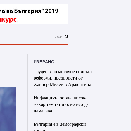
ИЗБРАНО
Труден за осмисляне списък с
реформи, предприети от
Хавиер Милей в Аржентина
Инфлацията остава висока,
макар темпът й осезаемо да
намалява
България е в демографски
капан