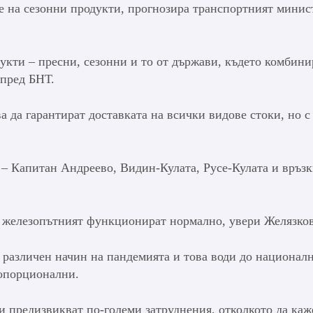
е на сезонни продукти, прогнозира транспортният минис
укти – пресни, сезонни и то от държави, където комбин
 пред БНТ.
 да гарантират доставката на всички видове стоки, но с
 – Капитан Андреево, Видин-Кулата, Русе-Кулата и връзк
и железопътният функционират нормално, увери Желязков
 различен начин на пандемията и това води до национал
ропорционални.
и предизвикват по-големи затруднения, отколкото да ка