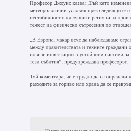
Професор Джоунс казва: „Тъй като изменени
метеорологични условия през следващите г
нестабилност в ключовите региони за произ
тежест на физически сътресения по отношен
„В Европа, макар вече да наблюдаваме огра
между правителствата и техните граждани о
повече инвестиции в устойчиви системи за 
тези събития“, предупреждава професорът.
Той коментира, че е трудно да се определи
разходите за гориво или храна да се превръ
Имате възможност да подкрепите кач