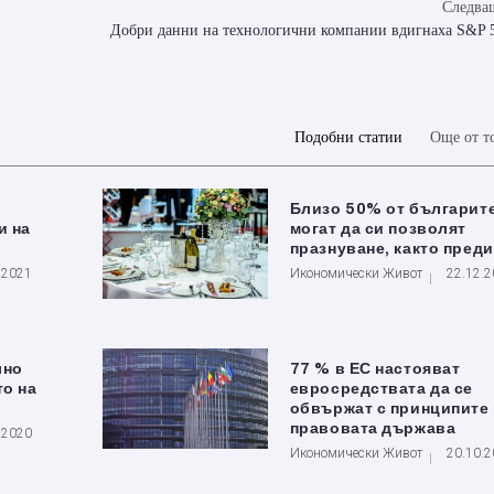
Следващ
Добри данни на технологични компании вдигнаха S&P 5
Подобни статии
Още от т
,
Близо 50% от българите
и на
могат да си позволят
празнуване, както преди
.2021
Икономически Живот
22.12.
лно
77 % в ЕС настояват
то на
евросредствата да се
обвържат с принципите 
правовата държава
.2020
Икономически Живот
20.10.