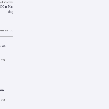
а статия
00 и Nas
daq
ози автор
 не
2020
на
2020