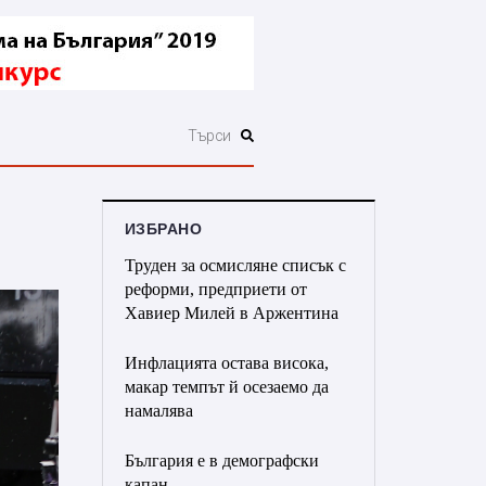
ИЗБРАНО
Труден за осмисляне списък с
реформи, предприети от
Хавиер Милей в Аржентина
Инфлацията остава висока,
макар темпът й осезаемо да
намалява
България е в демографски
капан