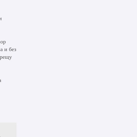
и
вор
а и без
срещу
а
и