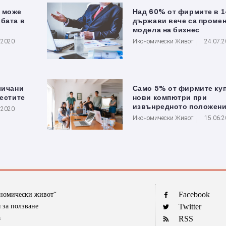
 може
Над 60% от фирмите в 1
бата в
държави вече са проме
модела на бизнес
.2020
Икономически Живот
24.07.
личани
Само 5% от фирмите ку
тестите
нови компютри при
извънредното положен
.2020
Икономически Живот
15.06.
Facebook
ономически живот“
 за ползване
Twitter
а
RSS