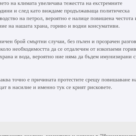
ето на климата увеличава тежестта на екстремните
одини и след като виждаме продължаваща политическа
водство на петрол, вероятно е налице повишена честота 
ие на нашата храна, гориво и водни консумативи.
ничен брой смъртни случаи, без пълен и прозрачен разго
коло необходимостта да се отдалечим от изкопаеми горив
храна и вода, вероятно ние няма да бъдем имунизирани 
 каква точно е причината протестите срещу повишаване н
щат в насилие и именно тук се крият рисковете.
ествените анализи, коментари и новини в "Икономическ