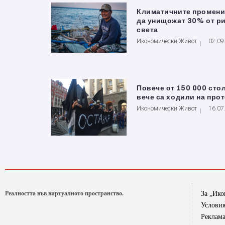
Климатичните промени
да унищожат 30% от ри
света
Икономически Живот
02.09
Повече от 150 000 сто
вече са ходили на про
Икономически Живот
16.07
Реалността във виртуалното пространство.
За „Ик
Условия
Реклам