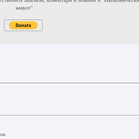
живот"
ола