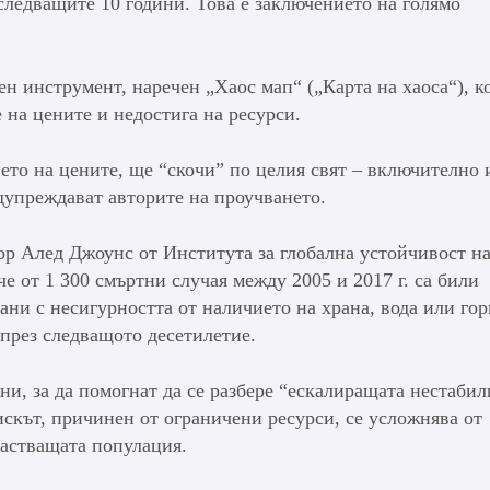
 следващите 10 години. Това е заключението на голямо
ен инструмент, наречен „Хаос мап“ („Карта на хаоса“), к
 на цените и недостига на ресурси.
ето на цените, ще “скочи” по целия свят – включително 
дупреждават авторите на проучването.
ор Алед Джоунс от Института за глобална устойчивост н
е от 1 300 смъртни случая между 2005 и 2017 г. са били
ани с несигурността от наличието на храна, вода или гор
 през следващото десетилетие.
ни, за да помогнат да се разбере “ескалиращата нестабил
тискът, причинен от ограничени ресурси, се усложнява от
растващата популация.