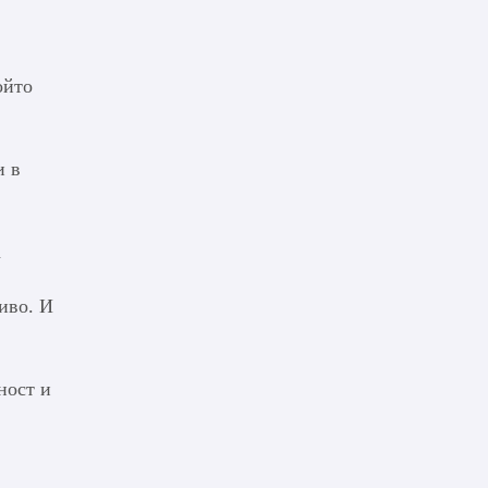
ойто
и в
а
иво. И
ност и