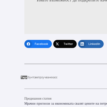
Facebook
Twitter
LinkedIn
Tags
бунтове
проучване
хаос
Предишния статия
Мрачни прогнози за икономиката свалят цените на петр