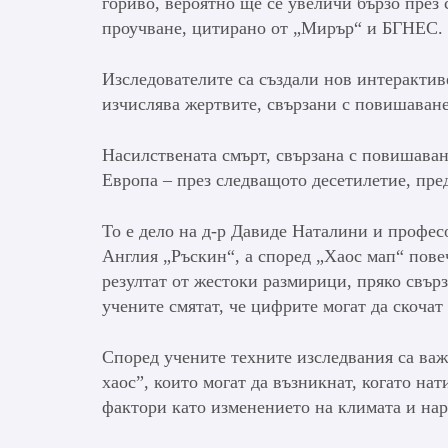
гориво, вероятно ще се увеличи бързо през
проучване, цитирано от „Мирър“ и БГНЕС.
Изследователите са създали нов интерактив
изчислява жертвите, свързани с повишаване
Насилствената смърт, свързана с повишаван
Европа – през следващото десетилетие, пре
То е дело на д-р Давиде Наталини и профес
Англия „Ръскин“, а според „Хаос мап“ повеч
резултат от жестоки размирици, пряко свърз
учените смятат, че цифрите могат да скочат
Според учените техните изследвания са важ
хаос”, които могат да възникнат, когато на
фактори като изменението на климата и на