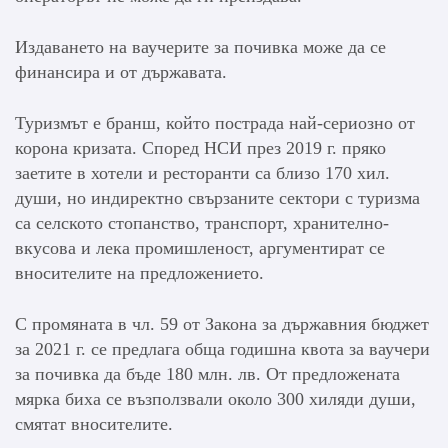
Издаването на ваучерите за почивка може да се
финансира и от държавата.
Туризмът е бранш, който пострада най-сериозно от
корона кризата. Според НСИ през 2019 г. пряко
заетите в хотели и ресторанти са близо 170 хил.
души, но индиректно свързаните сектори с туризма
са селското стопанство, транспорт, хранително-
вкусова и лека промишленост, аргументират се
вносителите на предложението.
С промяната в чл. 59 от Закона за държавния бюджет
за 2021 г. се предлага обща годишна квота за ваучери
за почивка да бъде 180 млн. лв. От предложената
мярка биха се възползвали около 300 хиляди души,
смятат вносителите.