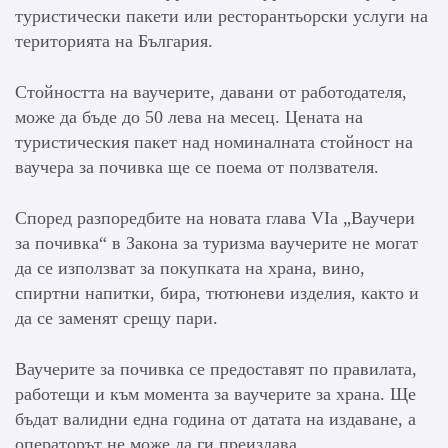
туристически пакети или ресторантьорски услуги на
територията на България.
Стойността на ваучерите, давани от работодателя,
може да бъде до 50 лева на месец. Цената на
туристическия пакет над номиналната стойност на
ваучера за почивка ще се поема от ползвателя.
Според разпоредбите на новата глава VIа „Ваучери
за почивка“ в Закона за туризма ваучерите не могат
да се използват за покупката на храна, вино,
спиртни напитки, бира, тютюневи изделия, както и
да се заменят срещу пари.
Ваучерите за почивка се предоставят по правилата,
работещи и към момента за ваучерите за храна. Ще
бъдат валидни една година от датата на издаване, а
операторът не може да ги преиздава.