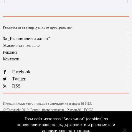
Реалността във виртуалното пространство.
За „Икономически живот“
Условия за ползване
Реклама
Контакти
Facebook
Twitter
RSS
Икономически живот използва снимките на агенция БГНЕС
© Copyright 2019. Всички права запазени. „Хирон-91“ ЕООД
Този сайт използва “Бисквитки” (cookies) за
персонализиране на съдържанието и рекламите и
Текстовете от рубриката „Гласове и мнения“ са авторски, на колумнистите на ИЖ.
анализиране на трафика.