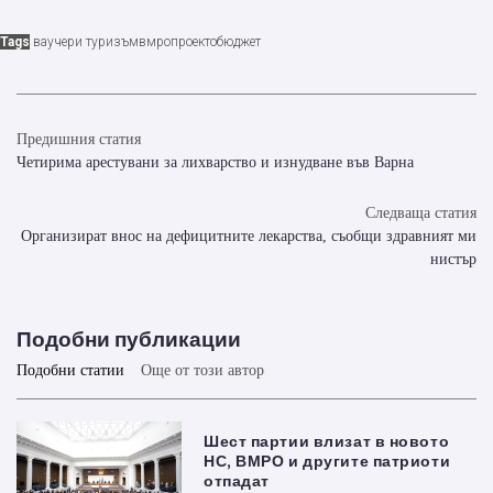
Tags
ваучери туризъм
вмро
проектобюджет
Предишния статия
Четирима арестувани за лихварство и изнудване във Варна
Следваща статия
Организират внос на дефицитните лекарства, съобщи здравният ми
нистър
Подобни публикации
Подобни статии
Още от този автор
Шест партии влизат в новото
НС, ВМРО и другите патриоти
отпадат