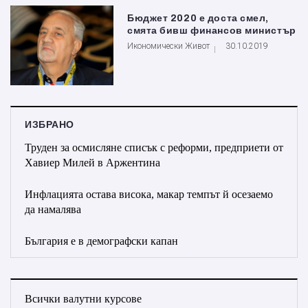
Бюджет 2020 е доста смел,
смята бивш финансов министър
Икономически Живот
30.10.2019
ИЗБРАНО
Труден за осмисляне списък с реформи, предприети от
Хавиер Милей в Аржентина
Инфлацията остава висока, макар темпът й осезаемо
да намалява
България е в демографски капан
Всички валутни курсове