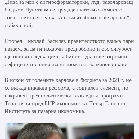
„Това за мен е антиреформаторски, луд, разочароващ
бюджет. Чувствам се предаден като икономист с
това, което се случва. Аз съм дълбоко разочарован“,
добави той.
Според Николай Василев правителството взима пари
назаем, за да ги изхарчи предизборно и със сигурост
ще остави следващият кабинет с дългове, огромни
дефицити и с никаква възможност за маневриране.
В някои от големите харчове в бюджета за 2021 г. не
се вижда никаква реформа, а социален елемент, но
изкривен през политически възгледи и програми.
Това заяви пред БНР икономистът Петър Ганев от
Института за пазарна икономика.