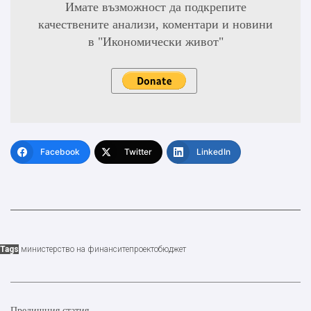
Имате възможност да подкрепите
качествените анализи, коментари и новини
в "Икономически живот"
Facebook
Twitter
LinkedIn
Tags
министерство на финансите
проектобюджет
Предишния статия