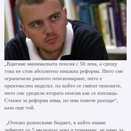
„Вдигаме минималната пенсия с 50 лева, а срещу
това не стои абсолютно никаква реформа. Нито сме
ограничили ранното пенсиониране, нито е
преизчислен моделът, по който се смятат пенсиите,
нито сме уредили втората пенсия как се изплаща.
Стъпки за реформа няма, но има повече разходи“,
каза още той.
„Отново разписваме бюджет, в който имаме
дефицит от 5 милиарда лева и приемаме, че няма да