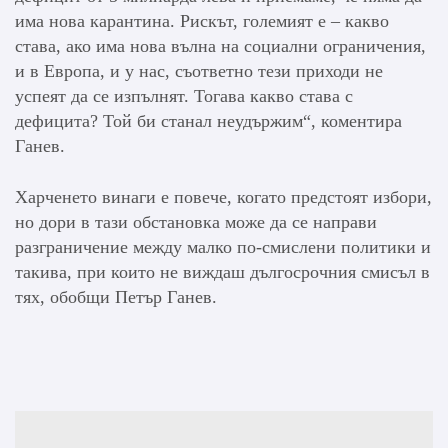
има нова карантина. Рискът, големият е – какво
става, ако има нова вълна на социални ограничения,
и в Европа, и у нас, съответно тези приходи не
успеят да се изпълнят. Тогава какво става с
дефицита? Той би станал неудържим“, коментира
Ганев.
Харченето винаги е повече, когато предстоят избори,
но дори в тази обстановка може да се направи
разграничение между малко по-смислени политики и
такива, при които не виждаш дългосрочния смисъл в
тях, обобщи Петър Ганев.