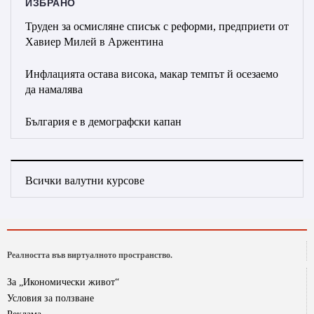
ИЗБРАНО
Труден за осмисляне списък с реформи, предприети от
Хавиер Милей в Аржентина
Инфлацията остава висока, макар темпът й осезаемо
да намалява
България е в демографски капан
Всички валутни курсове
Реалността във виртуалното пространство.
За „Икономически живот“
Условия за ползване