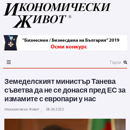
Земеделският министър Танева
съветва да не се донася пред ЕС за
измамите с европари у нас
Икономически Живот
08.06.2020