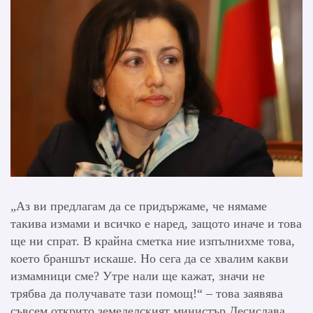
„Аз ви предлагам да се придържаме, че нямаме
такива измами и всичко е наред, защото иначе и това
ще ни спрат. В крайна сметка ние изпълнихме това,
което браншът искаше. Но сега да се хвалим какви
измамници сме? Утре нали ще кажат, значи не
трябва да получавате тази помощ!“ – това заявява
съвсем открито земеделският министър Десислава