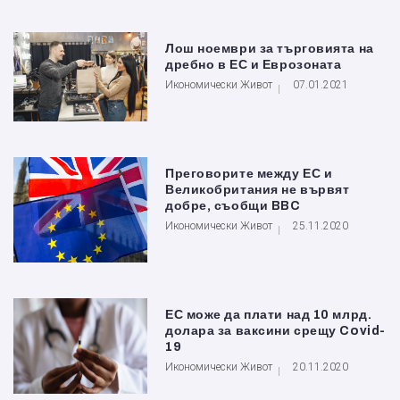
Лош ноември за търговията на
дребно в ЕС и Еврозоната
Икономически Живот
07.01.2021
Преговорите между ЕС и
Великобритания не вървят
добре, съобщи BBC
Икономически Живот
25.11.2020
ЕС може да плати над 10 млрд.
долара за ваксини срещу Covid-
19
Икономически Живот
20.11.2020