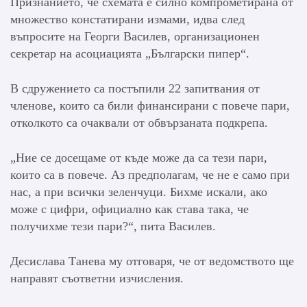
Признанието, че схемата е силно компрометирана от
множество констатирани измами, идва след
въпросите на Георги Василев, организационен
секретар на асоциацията „Български пипер“.
В сдружението са постъпили 22 запитвания от
членове, които са били финансирани с повече пари,
отколкото са очаквали от обвързаната подкрепа.
„Ние се досещаме от къде може да са тези пари,
които са в повече. Аз предполагам, че не е само при
нас, а при всички зеленчуци. Бихме искали, ако
може с цифри, официално как става така, че
получихме тези пари?“, пита Василев.
Десислава Танева му отговаря, че от ведомството ще
направят съответни изчисления.