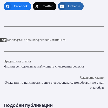
Facebook
Twitter
LinkedIn
Tags
ес
земеделски производители
измами
танева
Предишния статия
Япония се подготвя за най-лошата следвоенна рецесия
Следваща статия
Очакванията на инвеститорите в еврозоната се подобряват, но е ран
о за обрат
Подобни публикации