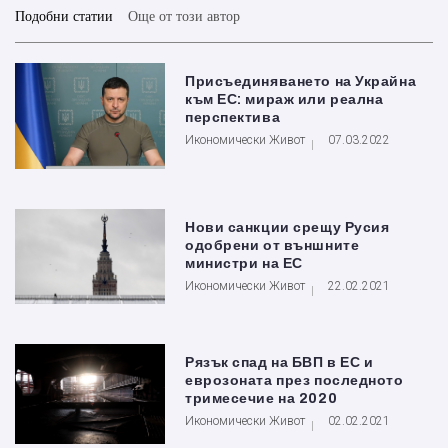
Подобни статии
Още от този автор
Присъединяването на Украйна
към ЕС: мираж или реална
перспектива
Икономически Живот
07.03.2022
Нови санкции срещу Русия
одобрени от външните
министри на ЕС
Икономически Живот
22.02.2021
Рязък спад на БВП в ЕС и
еврозоната през последното
тримесечие на 2020
Икономически Живот
02.02.2021