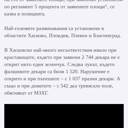
по регламент 5 процента от заявените площи“, се
казва в позицията.
Най-големите разминавания са установени в
областите Хасково, Пловдив, Плевен и Благоевград.
В Хасковско най-много несъответствия имало при
краставиците, където при заявени 2 744 декара не е
открит нито един зеленчук. Следва лукът, където
фалшивите декари са били 1 520. Нарушение е
открито и при пъпешите – с 1 037 празни декари. А
също и при доматите – с 542 дка тревясало поле,
обясняват от МЗХГ.