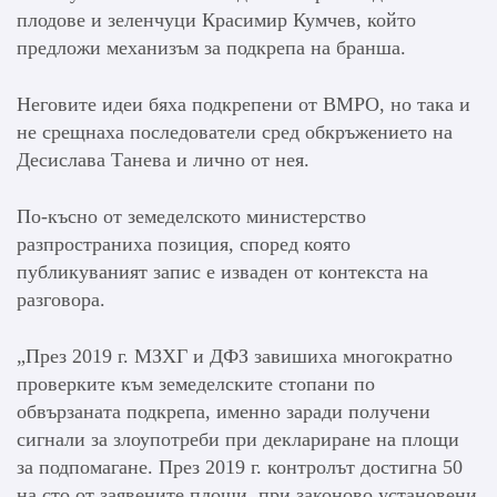
плодове и зеленчуци Красимир Кумчев, който
предложи механизъм за подкрепа на бранша.
Неговите идеи бяха подкрепени от ВМРО, но така и
не срещнаха последователи сред обкръжението на
Десислава Танева и лично от нея.
По-късно от земеделското министерство
разпространиха позиция, според която
публикуваният запис е изваден от контекста на
разговора.
„През 2019 г. МЗХГ и ДФЗ завишиха многократно
проверките към земеделските стопани по
обвързаната подкрепа, именно заради получени
сигнали за злоупотреби при деклариране на площи
за подпомагане. През 2019 г. контролът достигна 50
на сто от заявените площи, при законово установени