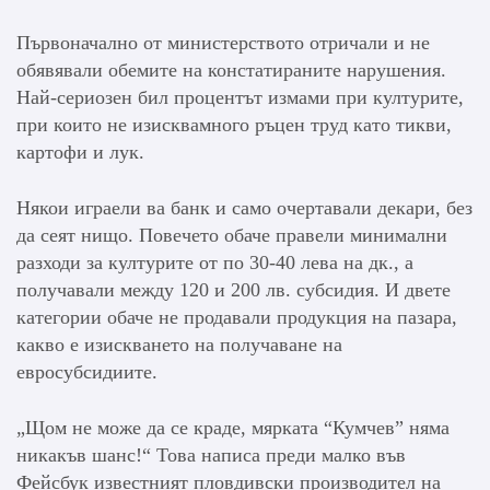
Първоначално от министерството отричали и не
обявявали обемите на констатираните нарушения.
Най-сериозен бил процентът измами при културите,
при които не изисквамного ръцен труд като тикви,
картофи и лук.
Някои играели ва банк и само очертавали декари, без
да сеят нищо. Повечето обаче правели минимални
разходи за културите от по 30-40 лева на дк., а
получавали между 120 и 200 лв. субсидия. И двете
категории обаче не продавали продукция на пазара,
какво е изискването на получаване на
евросубсидиите.
„Щом не може да се краде, мярката “Кумчев” няма
никакъв шанс!“ Това написа преди малко във
Фейсбук известният пловдивски производител на