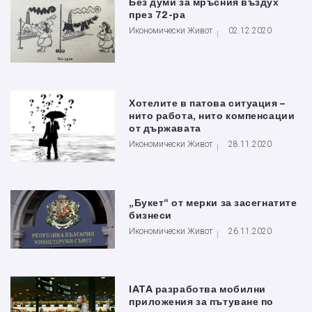
Без думи за мръсния въздух
през 72-ра
Икономически Живот
02.12.2020
Хотелите в патова ситуация –
нито работа, нито компенсации
от държавата
Икономически Живот
28.11.2020
„Букет“ от мерки за засегнатите
бизнеси
Икономически Живот
26.11.2020
IATA разработва мобилни
приложения за пътуване по