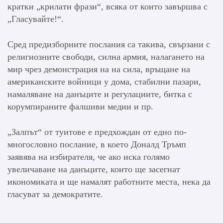
кратки „крилати фрази“, всяка от които завършва с
„Гласувайте!“.
Сред предизборните послания са такива, свързани с
религиозните свободи, силна армия, налагането на
мир чрез демонстрация на на сила, връщане на
американските войници у дома, стабилни пазари,
намаляване на данъците и регулациите, битка с
корумпираните фалшиви медии и пр.
„Залпът“ от туитове е предхождан от едно по-
многословно послание, в което Доналд Тръмп
заявява на избирателя, че ако иска голямо
увеличаване на данъците, които ще засегнат
икономиката и ще намалят работните места, нека да
гласуват за демократите.