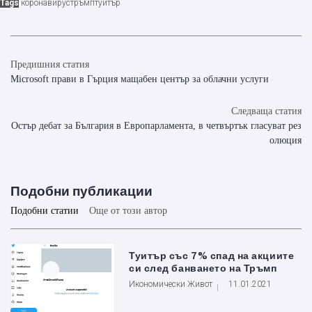
Tags
коронавирус
тръмп
туитър
Предишния статия
Microsoft прави в Гърция мащабен център за облачни услуги
Следваща статия
Остър дебат за България в Европарламента, в четвъртък гласуват рез
олюция
Подобни публикации
Подобни статии
Още от този автор
Туитър със 7% спад на акциите
си след банването на Тръмп
Икономически Живот
11.01.2021