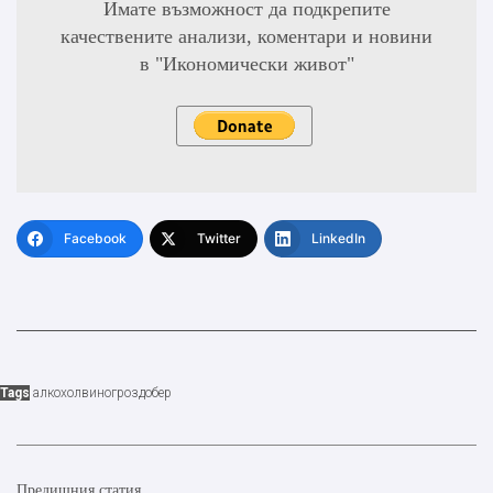
Имате възможност да подкрепите
качествените анализи, коментари и новини
в "Икономически живот"
Facebook
Twitter
LinkedIn
Tags
алкохол
вино
гроздобер
Предишния статия