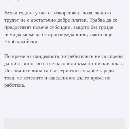
Всяка година у нас се изкореняват лозя, защото
трудът не е достатъчно добре платен. Трябва да се
предоставят повече субсидии, защото без грозде
няма да може да се произвежда вино, смята още
Чорбаджийски.
По време на пандемията потребителите не са спрели
да пият вино, но са се насочили към по-ниския клас.
По-скъпите вина са със сериозни спадове заради
това, че хотелите и заведенията дълго време не
работеха.