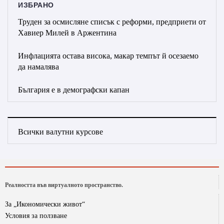
ИЗБРАНО
Труден за осмисляне списък с реформи, предприети от
Хавиер Милей в Аржентина
Инфлацията остава висока, макар темпът й осезаемо
да намалява
България е в демографски капан
Всички валутни курсове
Реалността във виртуалното пространство.
За „Икономически живот“
Условия за ползване