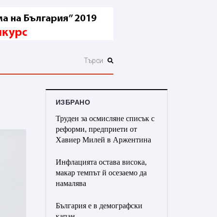
ИЗБРАНО
Труден за осмисляне списък с
реформи, предприети от
Хавиер Милей в Аржентина
Инфлацията остава висока,
макар темпът й осезаемо да
намалява
България е в демографски
капан