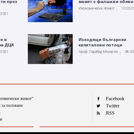
ти през
мамят с фалшиви обяви 
Икономически Живот
10.03.
.2021
е в
Изходящи български
на ДЦК
капиталови потоци
.2021
проф. Гарабед Минасян
08.0
Facebook
ономически живот“
 за ползване
Twitter
а
RSS
ти