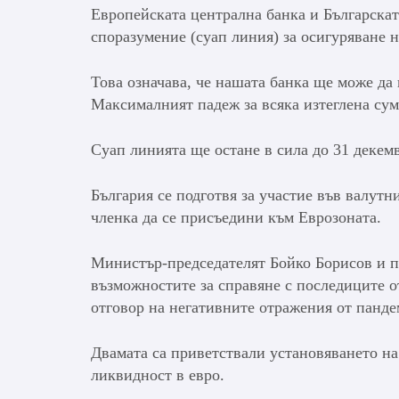
Европейската централна банка и Българскат
споразумение (суап линия) за осигуряване н
Това означава, че нашата банка ще може да 
Максималният падеж за всяка изтеглена сум
Суап линията ще остане в сила до 31 декемв
България се подготвя за участие във валутн
членка да се присъедини към Еврозоната.
Министър-председателят Бойко Борисов и п
възможностите за справяне с последиците 
отговор на негативните отражения от панде
Двамата са приветствали установяването н
ликвидност в евро.