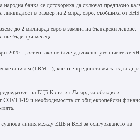
а народна банка се договориха да сключат предпазно вал
а ликвидност в размер на 2 млрд. евро, съобщиха от БНБ
вземе до 2 милиарда евро в замяна на български левове.
а ще бъде три месеца.
ри 2020 г., освен, ако не бъде удължена, уточняват от БН
ия механизъм (ERM II), което е предпоставка за една дър
редседателя на ЕЦБ Кристин Лагард са обсъдили
от COVID-19 и необходимостта от общ европейски финан
мията.
а суапова линия между ЕЦБ и БНБ за осигуряването на