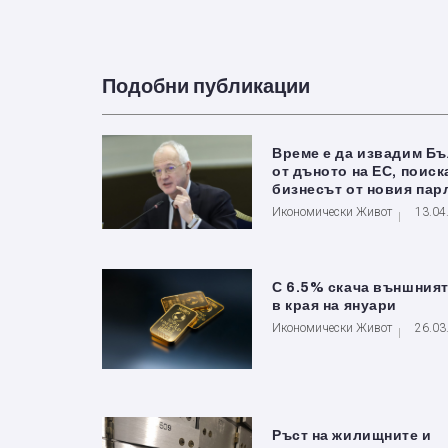
Подобни публикации
Време е да извадим Б
от дъното на ЕС, поиск
бизнесът от новия пар
Икономически Живот
13.04
С 6.5% скача външният
в края на януари
Икономически Живот
26.03
Ръст на жилищните и