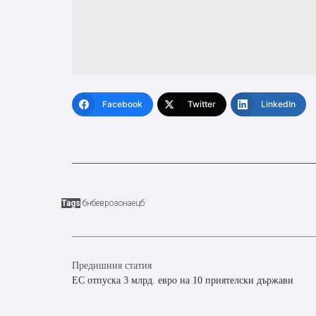
Facebook
Twitter
LinkedIn
Tags
бнб
еврозона
ецб
Предишния статия
ЕС отпуска 3 млрд. евро на 10 приятелски държави