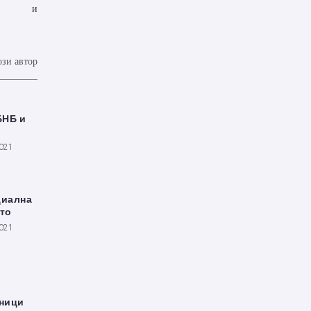
и
ози автор
БНБ и
2021
циална
ото
2021
ници