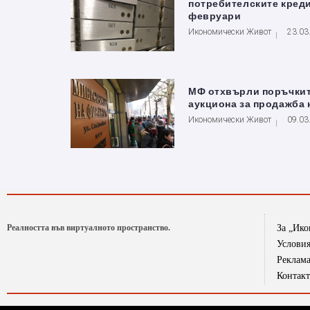
потребителските креди
февруари
Икономически Живот
23.03
МФ отхвърли поръчкит
аукциона за продажба 
Икономически Живот
09.03
Реалността във виртуалното пространство.
За „Ик
Условия
Реклам
Контак