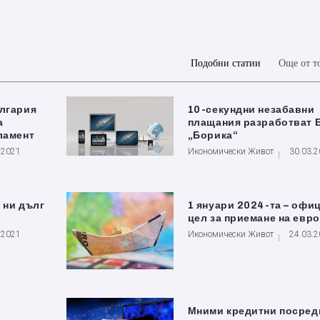
Подобни статии
Още от т
ългария
10-секундни незабавни
а
плащания разработват 
ламент
„Борика“
.2021
Икономически Живот
30.03.
 ни дълг
1 януари 2024-та – офи
цел за приемане на евр
.2021
Икономически Живот
24.03.
Мними кредитни посред