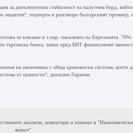
нция за допълнителна стабилност на валутния борд, който
но защитен“, подчерта в разговора българският премиер,
отова за влизане в т.нар. чакалнята на Еврозоната. 70% 
та търговска банка, заяви пред БНТ финансовият минист
ганизъм на икономика с обща кръвоносна система, което д
истема от ценности“, допълни Горанов.
ествените анализи, коментари и новини в "Икономическ
живот"