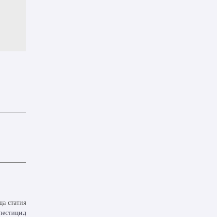
а статия
 пестицид