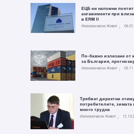
ЕЦБ ни напомни поетит
ангажименти при влиза
в ERM II
Икономически Живот
06.01
По-бавно излизане от 
за България, прогнози
Икономически Живот
05.11
Трябват директни стим
потребителите, зимата 
много трудна
Икономически Живот
12.10.