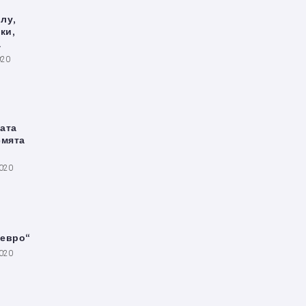
лу,
ки,
а
020
ата
смята
2020
 евро“
2020