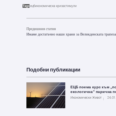
Tags
ецб
икономическа криза
стимули
Предишния статия
Имаме достатъчно наши храни за Великденската трапеза
Подобни публикации
ЕЦБ поема курс към „п
екологична“ парична п
Икономически Живот
26.01