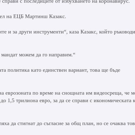
е справи с последиците от избухването на коронавирус.
тел на ЕЦБ Мартинш Казакс.
те и за други инструменти“, каза Казакс, който ръковод
 мандат можем да го направим.“
ата политика като единствен вариант, това ще бъде
 еврозоната по време на снощната им видеосреща, че м
о 1,5 трилиона евро, за да се справи с икономическата 
ха да стигнат до съгласие за общ план, но се очаква тов