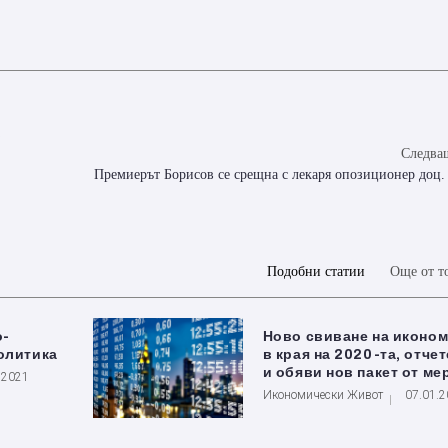
Следващ
Премиерът Борисов се срещна с лекаря опозиционер доц.
Подобни статии
Още от т
о-
Ново свиване на иконом
олитика
в края на 2020-та, отче
и обяви нов пакет от ме
.2021
Икономически Живот
07.01.