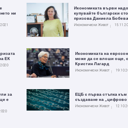
е
Икономиката върви надо
нето ни
купувайте български сто
призова Даниела Бобев
.2021
Икономически Живот
15.11.2
кризата
Икономиката на еврозон
ра ЕК
може да се влоши още, 
Кристин Лагард
.2020
Икономически Живот
19.10.
ули за
ЕЦБ с първа стъпка към
ще е
създаване на „цифрово
Икономически Живот
12.10.
2020