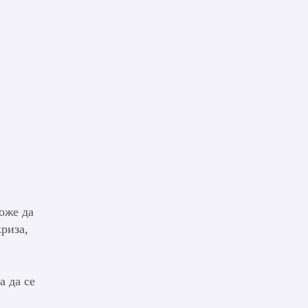
и
оже да
криза,
а да се