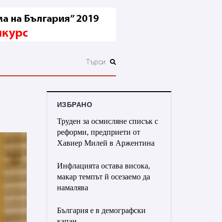
ИЗБРАНО
Труден за осмисляне списък с
реформи, предприети от
Хавиер Милей в Аржентина
Инфлацията остава висока,
макар темпът й осезаемо да
намалява
България е в демографски
капан