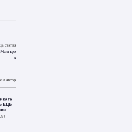
а статия
 Мангъро
в
ози автор
иката
те ЕЦБ
рки
2021