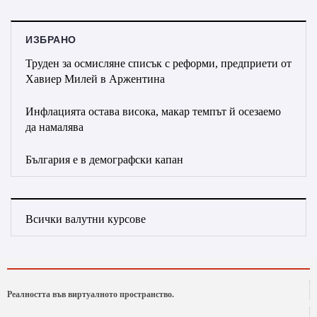
ИЗБРАНО
Труден за осмисляне списък с реформи, предприети от
Хавиер Милей в Аржентина
Инфлацията остава висока, макар темпът й осезаемо
да намалява
България е в демографски капан
Всички валутни курсове
Реалността във виртуалното пространство.