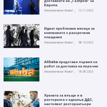
доставките на „Газпром“ за
Европа
Икономически Живот
13.11.2020
Идват проблемни месеци за
компаниите с разсрочени
плащания
Икономически Живот
08.10.2020
Alibaba представи първия си
робот за доставка на поръчки
Икономически Живот
18.09.2020
Храната за вкъщи и в
ресторанта с еднакъв ДДС,
настояват ресторантьори