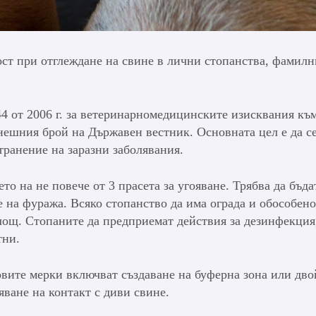
ст при отглеждане на свине в лични стопанства, фамилн
4 от 2006 г. за ветеринарномедицинските изисквания къ
нешния брой на Държавен вестник. Основната цел е да с
транение на заразни заболявания.
то на не повече от 3 прасета за угояване. Трябва да бъда
е на фуража. Всяко стопанство да има ограда и обособено
лощ. Стопаните да предприемат действия за дезинфекция
тни.
ите мерки включват създаване на буферна зона или дво
яване на контакт с диви свине.