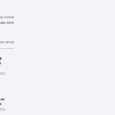
а статия
 два пъти
ози автор
9
6
2020
тях
е
2020