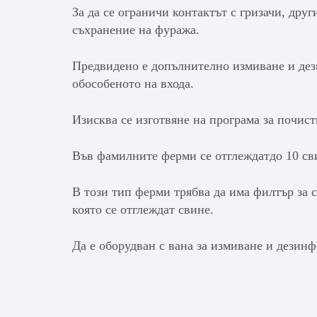
За да се ограничи контактът с гризачи, дру
съхранение на фуража.
Предвидено е допълнително измиване и дез
обособеното на входа.
Изисква се изготвяне на програма за почис
Във фамилните ферми се отглеждатдо 10 сви
В този тип ферми трябва да има филтър за с
която се отглеждат свине.
Да е оборудван с вана за измиване и дезин