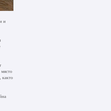
и и
м
е
т
 място
, както
йна