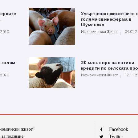
мерките
Умъртвяват животните 
а
голяма свинеферма в
Шуменско
.2020
Икономически Живот
04.01.
а голям
20 млн. евро за евтини
кредити по селската пр
.2020
Икономически Живот
12.11.
Facebook
ономически живот“
 за ползване
Twitter