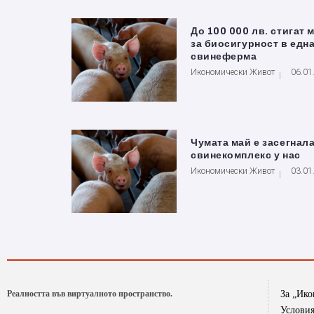
До 100 000 лв. стигат 
за биосигурност в едн
свинеферма
Икономически Живот
06.01
Чумата май е засегнал
свинекомплекс у нас
Икономически Живот
03.01
Реалността във виртуалното пространство.
За „Ик
Условия