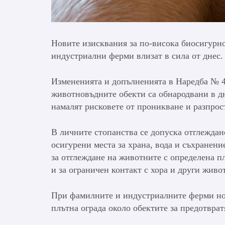
Новите изисквания за по-висока биосигурно
индустриални ферми влизат в сила от днес.
Измененията и допълненията в Наредба № 4
животновъдните обекти са обнародвани в д
намалят рисковете от проникване и разпрос
В личните стопанства се допуска отглеждане
осигурени места за храна, вода и съхранени
за отглеждане на животните с определена п
и за ограничен контакт с хора и други живо
При фамилните и индустриалните ферми нов
плътна ограда около обектите за предотврат