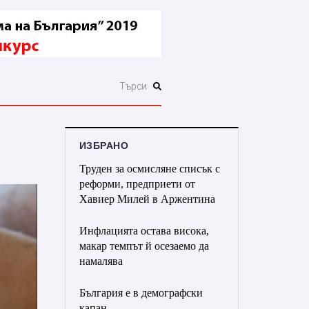
ИЗБРАНО
Труден за осмисляне списък с
реформи, предприети от
Хавиер Милей в Аржентина
Инфлацията остава висока,
макар темпът й осезаемо да
намалява
България е в демографски
капан