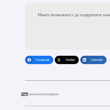
Имате възможност да подкрепите кач
Facebook
Twitter
LinkedIn
Tags
свинекомплекс
ферми