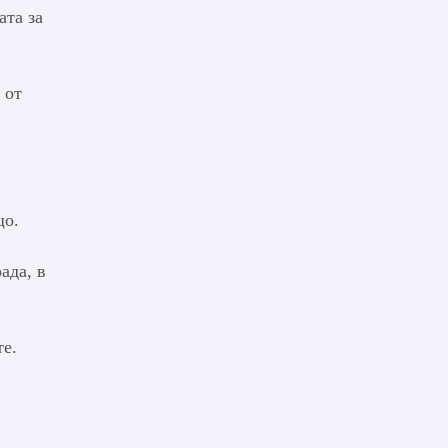
ата за
 от
що.
ада, в
ете.