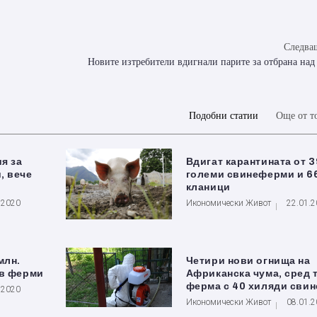
Следващ
Новите изтребители вдигнали парите за отбрана над
Подобни статии
Още от т
я за
Вдигат карантината от 3
, вече
големи свинеферми и 6
кланици
.2020
Икономически Живот
22.01.
млн.
Четири нови огнища на
ъв ферми
Африканска чума, сред 
ферма с 40 хиляди свин
.2020
Икономически Живот
08.01.