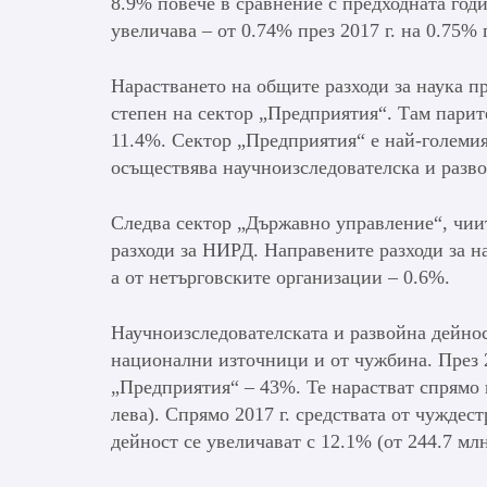
8.9% повече в сравнение с предходната год
увеличава – от 0.74% през 2017 г. на 0.75% 
Нарастването на общите разходи за наука пр
степен на сектор „Предприятия“. Там парите
11.4%. Сектор „Предприятия“ е най-големия
осъществява научноизследователска и разво
Следва сектор „Държавно управление“, чии
разходи за НИРД. Направените разходи за н
а от нетърговските организации – 0.6%.
Научноизследователската и развойна дейнос
национални източници и от чужбина. През 20
„Предприятия“ – 43%. Те нарастват спрямо пр
лева). Спрямо 2017 г. средствата от чужде
дейност се увеличават с 12.1% (от 244.7 млн.