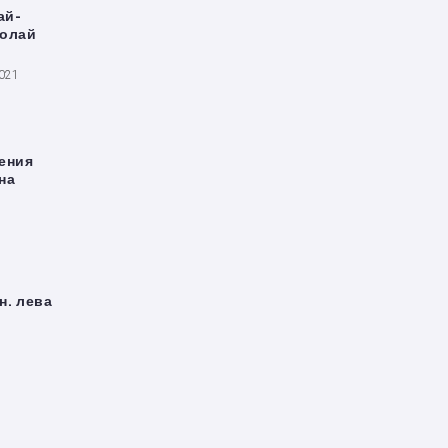
ай-
колай
2021
ения
на
н. лева