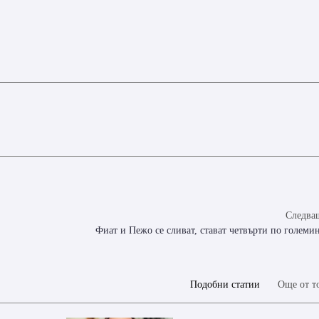
Следващ
Фиат и Пежо се сливат, стават четвърти по големин
Подобни статии
Още от т