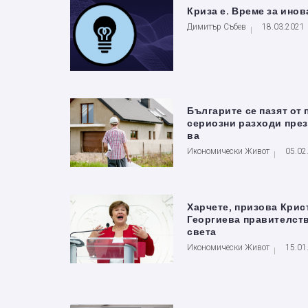
Криза е. Време за ино
Димитър Събев
18.03.2021
Българите се пазят от 
сериозни разходи през
ва
Икономически Живот
05.02
Харчете, призова Крис
Георгиева правителств
света
Икономически Живот
15.01