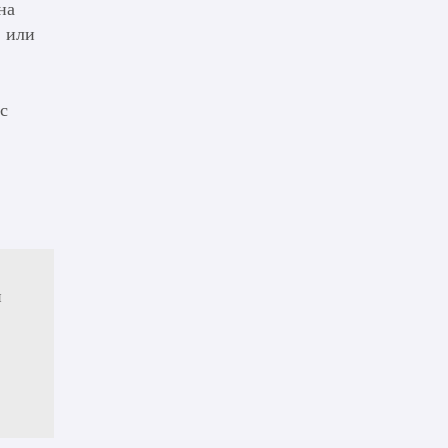
на
, или
с
и