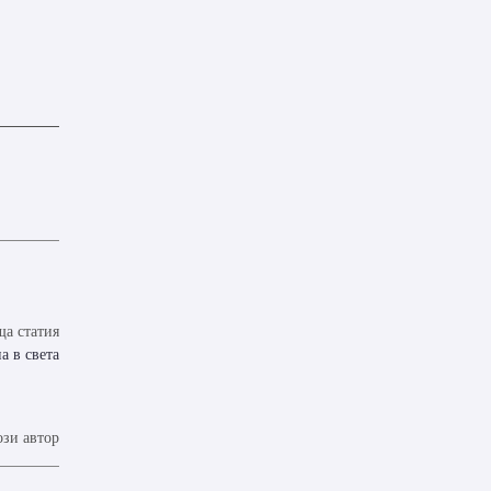
а статия
а в света
ози автор