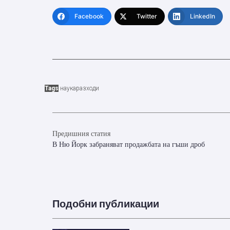
Facebook
Twitter
LinkedIn
Tags
наука
разходи
Предишния статия
В Ню Йорк забраняват продажбата на гъши дроб
Подобни публикации