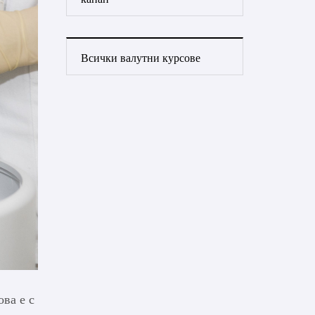
Всички валутни курсове
ова е с