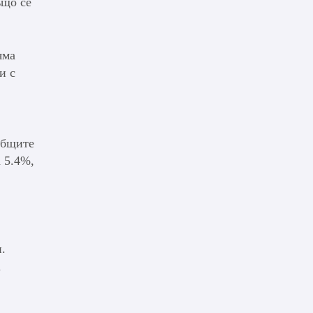
ъщо се
яма
и с
общите
 5.4%,
.
а