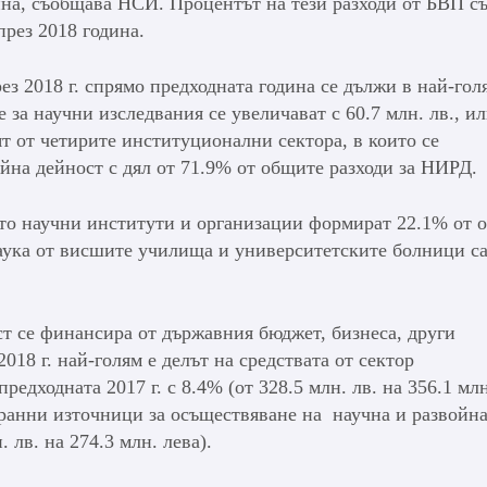
ина, съобщава НСИ. Процентът на тези разходи от БВП с
през 2018 година.
ез 2018 г. спрямо предходната година се дължи в най-гол
 за научни изследвания се увеличават с 60.7 млн. лв., ил
т от четирите институционални сектора, в които се
йна дейност с дял от 71.9% от общите разходи за НИРД.
то научни институти и организации формират 22.1% от 
аука от висшите училища и университетските болници са
т се финансира от държавния бюджет, бизнеса, други
18 г. най-голям е делът на средствата от сектор
едходната 2017 г. с 8.4% (от 328.5 млн. лв. на 356.1 млн
странни източници за осъществяване на научна и развойн
 лв. на 274.3 млн. лева).