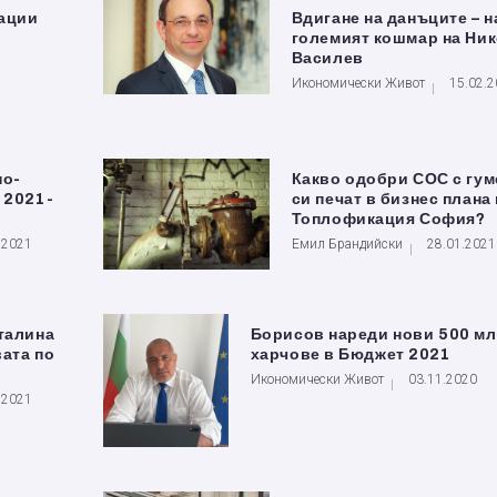
вации
Вдигане на данъците – н
големият кошмар на Ни
Василев
Икономически Живот
15.02.
по-
Какво одобри СОС с гум
 2021-
си печат в бизнес плана 
Топлофикация София?
.2021
Емил Брандийски
28.01.2021
талина
Борисов нареди нови 500 мл
ата по
харчове в Бюджет 2021
Икономически Живот
03.11.2020
.2021