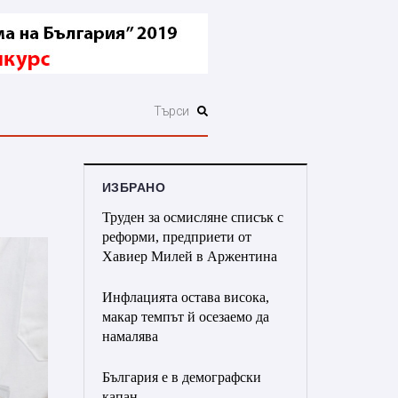
ИЗБРАНО
Труден за осмисляне списък с
реформи, предприети от
Хавиер Милей в Аржентина
Инфлацията остава висока,
макар темпът й осезаемо да
намалява
България е в демографски
капан