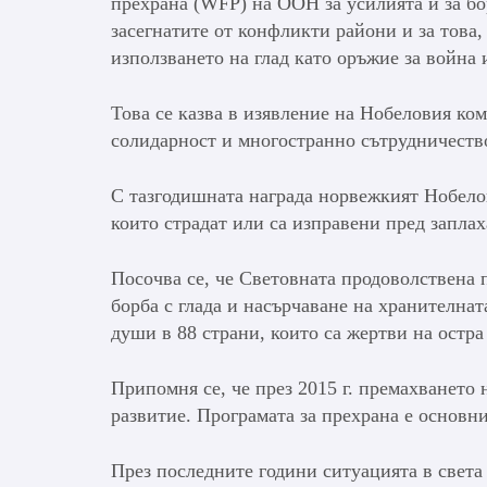
прехрана (WFP) на ООН за усилията й за бор
засегнатите от конфликти райони и за това,
използването на глад като оръжие за война 
Това се казва в изявление на Нобеловия ком
солидарност и многостранно сътрудничество
С тазгодишната награда норвежкият Нобелов
които страдат или са изправени пред заплах
Посочва се, че Световната продоволствена 
борба с глада и насърчаване на хранителнат
души в 88 страни, които са жертви на остра
Припомня се, че през 2015 г. премахването 
развитие. Програмата за прехрана е основн
През последните години ситуацията в света 