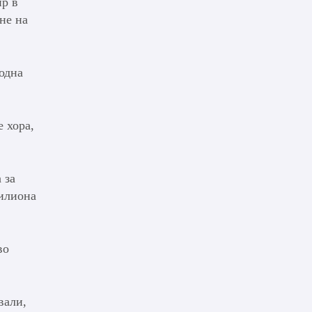
ир в
не на
родна
 хора,
 за
милиона
во
вали,