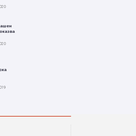
2020
лашен
показва
2020
ска
2019