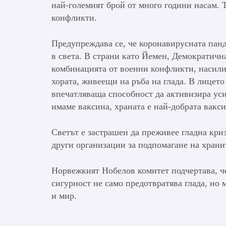
най-големият брой от много години насам. 
конфликти.
Предупреждава се, че коронавирусната панд
в света. В страни като Йемен, Демократич
комбинацията от военни конфликти, насилие
хората, живеещи на ръба на глада. В лицет
впечатляваща способност да активизира усил
имаме ваксина, храната е най-добрата вакс
Светът е застрашен да преживее гладна кри
други организации за подпомагане на храни
Норвежкият Нобелов комитет подчертава, ч
сигурност не само предотвратява глада, но 
и мир.