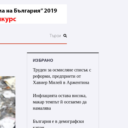
ИЗБРАНО
Труден за осмисляне списък с
реформи, предприети от
Хавиер Милей в Аржентина
Инфлацията остава висока,
макар темпът й осезаемо да
намалява
България е в демографски
капан