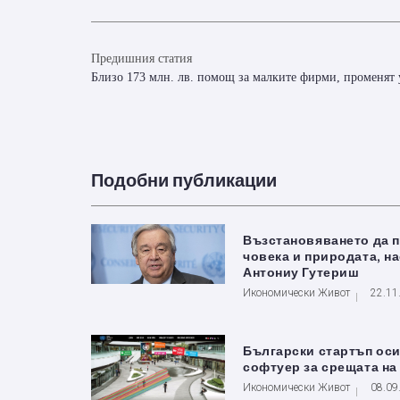
Предишния статия
Близо 173 млн. лв. помощ за малките фирми, променят 
Подобни публикации
Възстановяването да 
човека и природата, н
Антониу Гутериш
Икономически Живот
22.11
Български стартъп ос
софтуер за срещата н
Икономически Живот
08.09