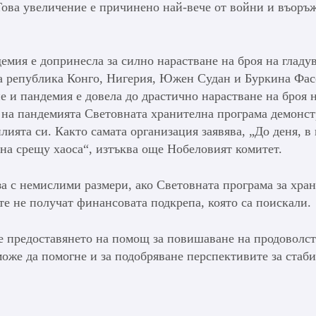
Това увеличение е причинено най-вече от войни и въоръ
емия е допринесла за силно нарастване на броя на гладу
на република Конго, Нигерия, Южен Судан и Буркина Фас
 и пандемия е довела до драстично нарастване на броя 
о на пандемията Световната хранителна програма демонс
ията си. Както самата организация заявява, „До деня, в
ина срещу хаоса“, изтъква още Нобеловият комитет.
за с немислими размери, ако Световната програма за хран
те не получат финансовата подкрепа, която са поискали.
е предоставянето на помощ за повишаване на продоволст
може да помогне и за подобряване перспективите за стаб