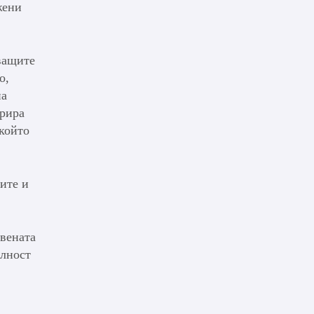
жени
ващите
о,
на
трира
 който
ите и
вената
илност