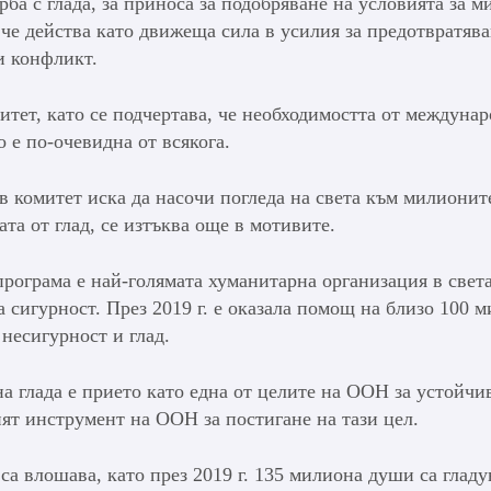
ба с глада, за приноса за подобряване на условията за м
 че действа като движеща сила в усилия за предотвратява
и конфликт.
итет, като се подчертава, че необходимостта от междуна
 е по-очевидна от всякога.
 комитет иска да насочи погледа на света към милионите
ата от глад, се изтъква още в мотивите.
програма е най-голямата хуманитарна организация в света
а сигурност. През 2019 г. е оказала помощ на близо 100 
 несигурност и глад.
на глада е прието като една от целите на ООН за устойчи
ият инструмент на ООН за постигане на тази цел.
са влошава, като през 2019 г. 135 милиона души са гладу