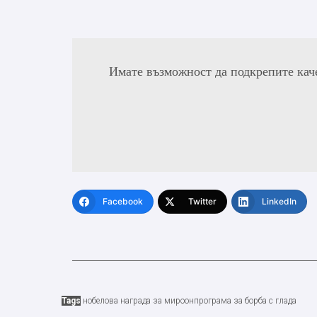
Имате възможност да подкрепите кач
Facebook
Twitter
LinkedIn
Tags
нобелова награда за мир
оон
програма за борба с глада