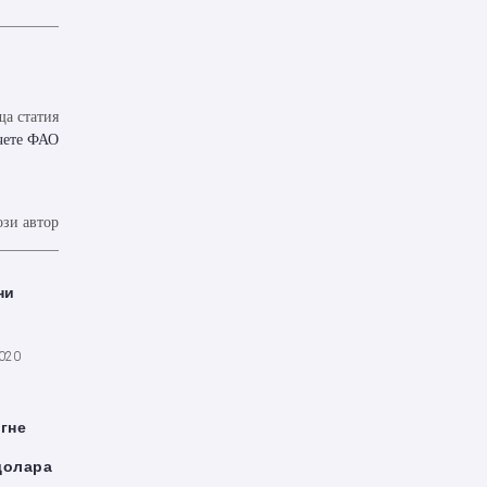
а статия
тчете ФАО
ози автор
ни
2020
игне
долара