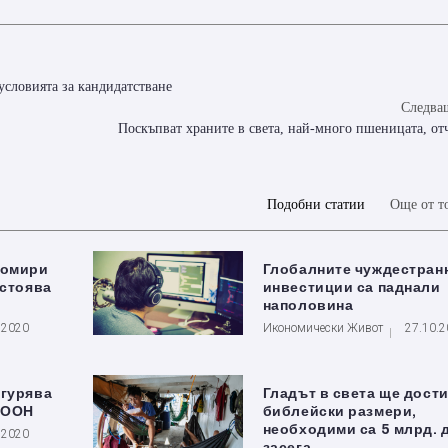
условията за кандидатстване
Следващ
Поскъпват храните в света, най-много пшеницата, о
Подобни статии
Още от т
помири
Глобалните чуждестран
астоява
инвестиции са паднали
наполовина
.2020
Икономически Живот
27.10.
игурява
Гладът в света ще дост
а ООН
библейски размери,
необходими са 5 млрд. 
.2020
засега