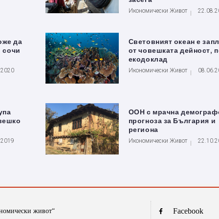
Икономически Живот
22.08.
оже да
Световният океан е зап
, сочи
от човешката дейност, 
екодоклад
.2020
Икономически Живот
08.06.
упа
ООН с мрачна демограф
овешко
прогноза за България и
региона
.2019
Икономически Живот
22.10.
Facebook
ономически живот“