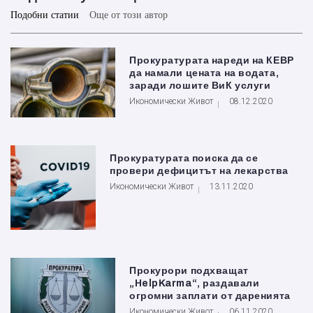
Подобни статии
Още от този автор
Прокуратурата нареди на КЕВР
да намали цената на водата,
заради лошите ВиК услуги
Икономически Живот
08.12.2020
Прокуратурата поиска да се
провери дефицитът на лекарства
Икономически Живот
13.11.2020
Прокурори подхващат
„HelpKarma“, раздавали
огромни заплати от даренията
Икономически Живот
06.11.2020