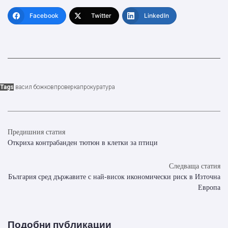
Facebook
Twitter
LinkedIn
Tags
васил божков
проверка
прокуратура
Предишния статия
Откриха контрабанден тютюн в клетки за птици
Следваща статия
България сред държавите с най-висок икономически риск в Източна
Европа
Подобни публикации