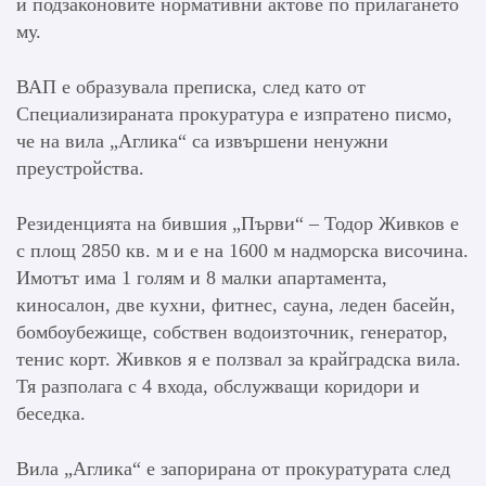
и подзаконовите нормативни актове по прилагането
му.
ВАП е образувала преписка, след като от
Специализираната прокуратура е изпратено писмо,
че на вила „Аглика“ са извършени ненужни
преустройства.
Резиденцията на бившия „Първи“ – Тодор Живков е
с площ 2850 кв. м и е на 1600 м надморска височина.
Имотът има 1 голям и 8 малки апартамента,
киносалон, две кухни, фитнес, сауна, леден басейн,
бомбоубежище, собствен водоизточник, генератор,
тенис корт. Живков я е ползвал за крайградска вила.
Тя разполага с 4 входа, обслужващи коридори и
беседка.
Вила „Аглика“ е запорирана от прокуратурата след