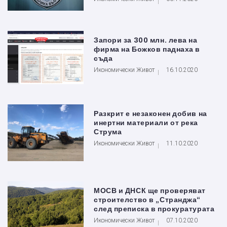
Запори за 300 млн. лева на
фирма на Божков паднаха в
съда
Икономически Живот
16.10.2020
Разкрит е незаконен добив на
инертни материали от река
Струма
Икономически Живот
11.10.2020
МОСВ и ДНСК ще проверяват
строителство в „Странджа“
след преписка в прокуратурата
Икономически Живот
07.10.2020