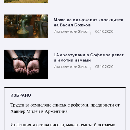
Може да одържавят колекцията
на Васил Божков
Икономически Живот
06.10.2020
14 арестувани в София за рекет
и имотни измами
Икономически Живот
05.10.2020
ИЗБРАНО
Труден за осмисляне списък с реформи, предприети от
Хавиер Милей в Аржентина
Инфлацията остава висока, макар темпът й осезаемо