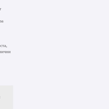
т
за
ста,
лнични
и