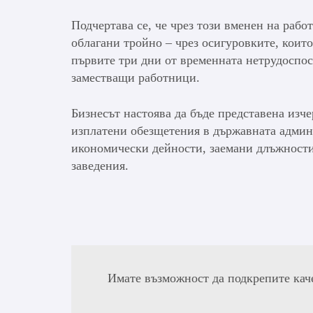
Подчертава се, че чрез този вменен на раб
облагани тройно – чрез осигуровките, коит
първите три дни от временната нетрудоспо
заместващи работници.
Бизнесът настоява да бъде представена изч
изплатени обезщетения в държавната админ
икономически дейности, заемани длъжности
заведения.
Имате възможност да подкрепите кач