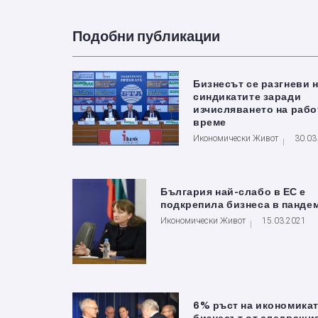
Подобни публикации
Бизнесът се разгневи 
синдикатите заради
изчисляването на рабо
време
Икономически Живот
30.03
България най-слабо в ЕС е
подкрепила бизнеса в панде
Икономически Живот
15.03.2021
6% ръст на икономикат