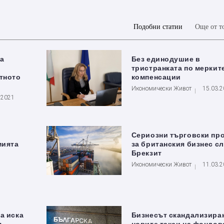
Подобни статии
Още от т
на
Без единодушие в
тристранката по мерките
тното
компенсации
Икономически Живот
15.03.
.2021
Сериозни търговски пр
мията
за британския бизнес с
Брекзит
Икономически Живот
11.03.
а иска
Бизнесът скандализиран