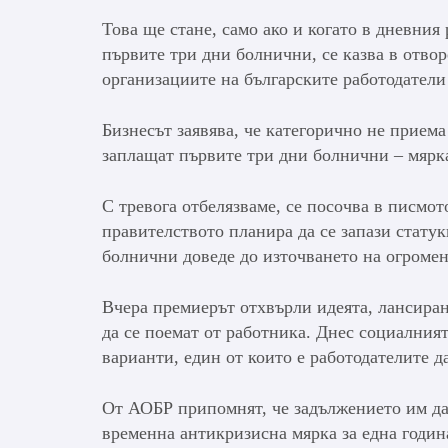
Това ще стане, само ако и когато в дневния
първите три дни болнични, се казва в
отвор
организациите на българските работодател
Бизнесът заявява, че категорично не прием
заплащат първите три дни болнични – мярка
С тревога отбелязваме, се посочва в писмот
правителството планира да се запази стату
болнични доведе до източването на огромен
Вчера премиерът отхвърли идеята, лансиран
да се поемат от работника. Днес социалния
варианти, един от които е работодателите 
От АОБР припомнят, че задължението им да
временна антикризисна мярка за една година 