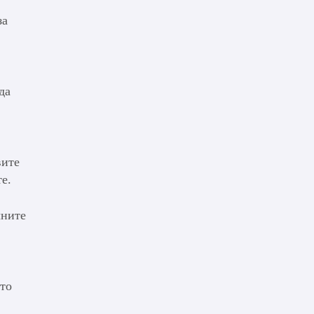
за
да
вите
е.
чните
то