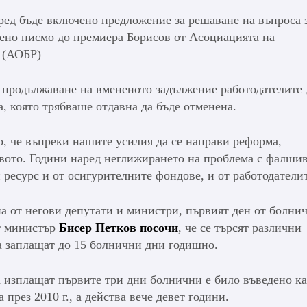
 ред бъде включено предложение за решаване на въпроса 
ено писмо до премиера Борисов от Асоциацията на
и (АОБР)
а продължаване на вмененото задължение работодателите 
, която трябваше отдавна да бъде отменена.
о, че въпреки нашите усилия да се направи реформа,
квото. Години наред неглижирането на проблема с фалши
 ресурс и от осигурителните фондове, и от работодателит
а от негови депутати и министри, първият ден от болни
т министър
Бисер Петков посочи
, че се търсят различни
да заплащат до 15 болнични дни годишно.
 изплащат първите три дни болнични е било въведено ка
през 2010 г., а действа вече девет години.