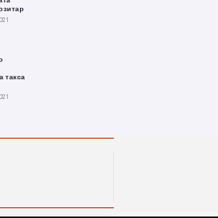
ата
озитар
2021
о
а такса
2021