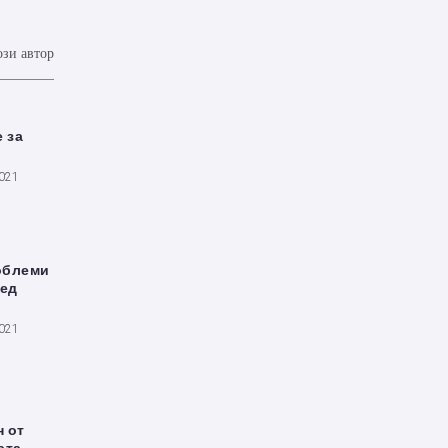
ози автор
 за
2021
облеми
лед
2021
 от