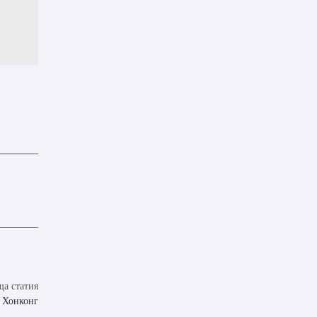
а статия
в Хонконг