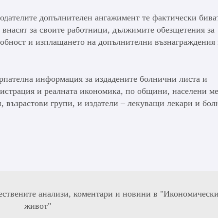
отодателите допълнителен ангажимент те фактически бива
о внасят за своите работници, дължимите обезщетения за
собност и изплащането на допълнителни възнаграждения 
ерпателна информация за издадените болнични листа и
истрация и реалната икономика, по общини, населени ме
, възрастови групи, и издатели – лекуващи лекари и бо
ествените анализи, коментари и новини в "Икономическ
живот"