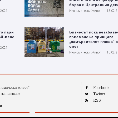
я
новите такси на фондов
борса и Централния деп
.2021
Икономически Живот
15.02.
о пари
Бизнесът иска незабавн
ай-вече
приемане на принципа
„замърсителят плаща“ з
смет
.2021
Икономически Живот
10.02.
Facebook
ономически живот“
 за ползване
Twitter
а
RSS
ти