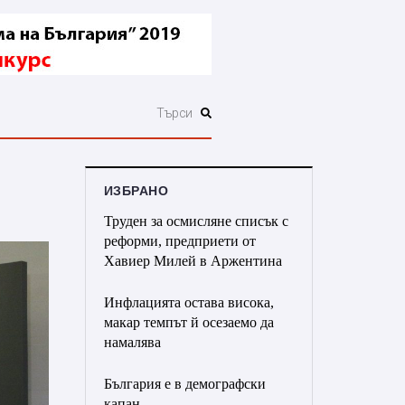
ИЗБРАНО
Труден за осмисляне списък с
реформи, предприети от
Хавиер Милей в Аржентина
Инфлацията остава висока,
макар темпът й осезаемо да
намалява
България е в демографски
капан