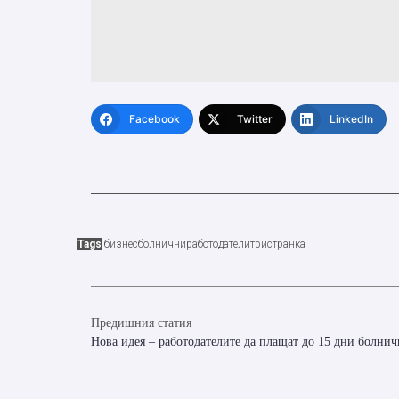
Facebook
Twitter
LinkedIn
Tags
бизнес
болнични
работодатели
тристранка
Предишния статия
Нова идея – работодателите да плащат до 15 дни болни