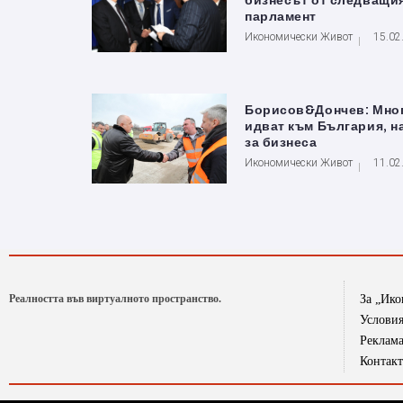
бизнесът от следващи
парламент
Икономически Живот
15.02
Борисов&Дончев: Мног
идват към България, н
за бизнеса
Икономически Живот
11.02
Реалността във виртуалното пространство.
За „Ик
Условия
Реклам
Контак