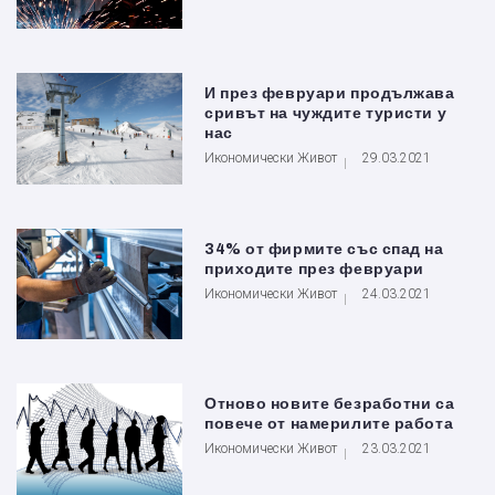
И през февруари продължава
сривът на чуждите туристи у
нас
Икономически Живот
29.03.2021
34% от фирмите със спад на
приходите през февруари
Икономически Живот
24.03.2021
Отново новите безработни са
повече от намерилите работа
Икономически Живот
23.03.2021