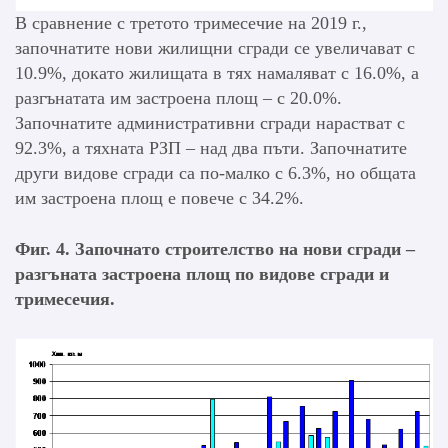
В сравнение с третото тримесечие на 2019 г.,
започнатите нови жилищни сгради се увеличават с
10.9%, докато жилищата в тях намаляват с 16.0%, а
разгънатата им застроена площ – с 20.0%.
Започнатите административни сгради нарастват с
92.3%, а тяхната РЗП – над два пъти. Започнатите
други видове сгради са по-малко с 6.3%, но общата
им застроена площ е повече с 34.2%.
Фиг. 4. Започнато строителство на нови сгради –
разгъната застроена площ по видове сгради и
тримесечия.