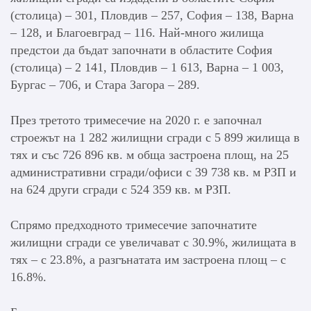
(столица) – 301, Пловдив – 257, София – 138, Варна
– 128, и Благоевград – 116. Най-много жилища
предстои да бъдат започнати в областите София
(столица) – 2 141, Пловдив – 1 613, Варна – 1 003,
Бургас – 706, и Стара Загора – 289.
През третото тримесечие на 2020 г. е започнал
строежът на 1 282 жилищни сгради с 5 899 жилища в
тях и със 726 896 кв. м обща застроена площ, на 25
административни сгради/офиси с 39 738 кв. м РЗП и
на 624 други сгради с 524 359 кв. м РЗП.
Спрямо предходното тримесечие започнатите
жилищни сгради се увеличават с 30.9%, жилищата в
тях – с 23.8%, а разгънатата им застроена площ – с
16.8%.