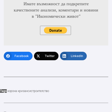
Имате възможност да подкрепите
качествените анализи, коментари и новини
в "Икономически живот"
Facebook
Twitter
LinkedIn
Tags
корона криза
нси
строителство