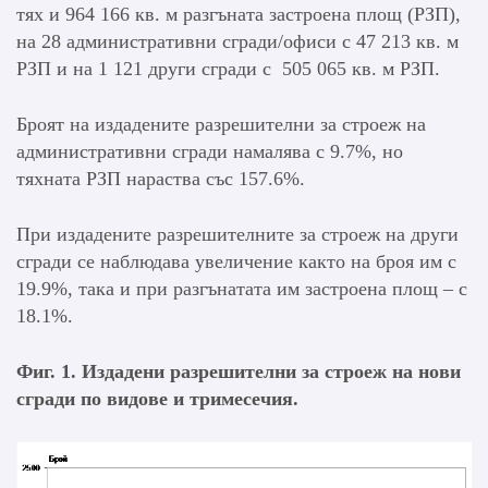
тях и 964 166 кв. м разгъната застроена площ (РЗП),
на 28 административни сгради/офиси с 47 213 кв. м
РЗП и на 1 121 други сгради с 505 065 кв. м РЗП.
Броят на издадените разрешителни за строеж на
административни сгради намалява с 9.7%, но
тяхната РЗП нараства със 157.6%.
При издадените разрешителните за строеж на други
сгради се наблюдава увеличение както на броя им с
19.9%, така и при разгънатата им застроена площ – с
18.1%.
Фиг. 1. Издадени разрешителни за строеж на нови
сгради по видове и тримесечия.