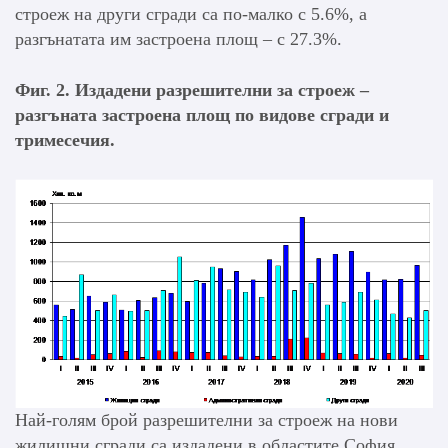
строеж на други сгради са по-малко с 5.6%, а
разгънатата им застроена площ – с 27.3%.
Фиг. 2. Издадени разрешителни за строеж –
разгъната застроена площ по видове сгради и
тримесечия.
Най-голям брой разрешителни за строеж на нови
жилищни сгради са издадени в областите София