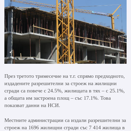
През третото тримесечие на т.г. спрямо предходното,
издадените разрешителни за строеж на жилищни
сгради са повече с 24.5%, жилищата в тях – с 25.1%,
а общата им застроена площ – със 17.1%. Това
показват данни на НСИ.
Местните администрации са издали разрешителни за
строеж на 1696 жилищни сгради със 7 414 жилища в