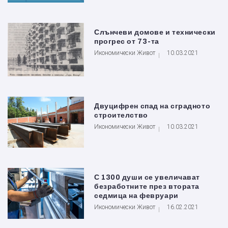
Слънчеви домове и технически
прогрес от 73-та
Икономически Живот
10.03.2021
Двуцифрен спад на сградното
строителство
Икономически Живот
10.03.2021
С 1300 души се увеличават
безработните през втората
седмица на февруари
Икономически Живот
16.02.2021