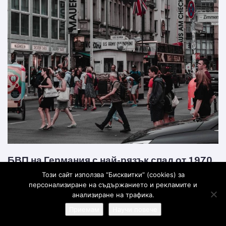
БВП на Германия с най-рязък спад от 1970
година
Този сайт използва “Бисквитки” (cookies) за
персонализиране на съдържанието и рекламите и
анализиране на трафика.
През второто тримесечие германската икономика се сви с 10,1%, показват
Приемам
Научи повече
предварителните данни на статистиката, публикувани в четвъртък. На годишна
база БВП на най-голямата икономика в Европа...