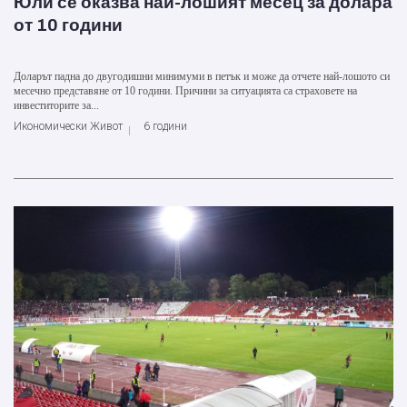
Юли се оказва най-лошият месец за долара
от 10 години
Доларът падна до двугодишни минимуми в петък и може да отчете най-лошото си
месечно представяне от 10 години. Причини за ситуацията са страховете на
инвеститорите за...
Икономически Живот
6 години