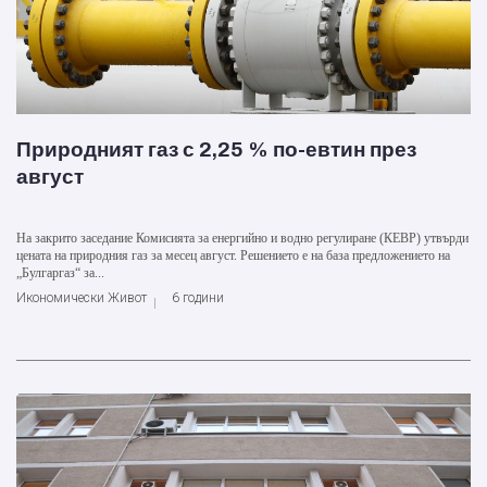
Природният газ с 2,25 % по-евтин през
август
На закрито заседание Комисията за енергийно и водно регулиране (КЕВР) утвърди
цената на природния газ за месец август. Решението е на база предложението на
„Булгаргаз“ за...
Икономически Живот
6 години