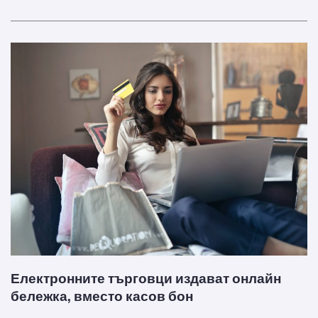
Електронните търговци издават онлайн
бележка, вместо касов бон