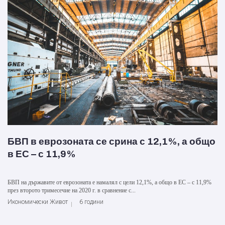
БВП в еврозоната се срина с 12,1%, а общо
в ЕС – с 11,9%
БВП на държавите от еврозоната е намалял с цели 12,1%, а общо в ЕС – с 11,9%
през второто тримесечие на 2020 г. в сравнение с...
Икономически Живот
6 години