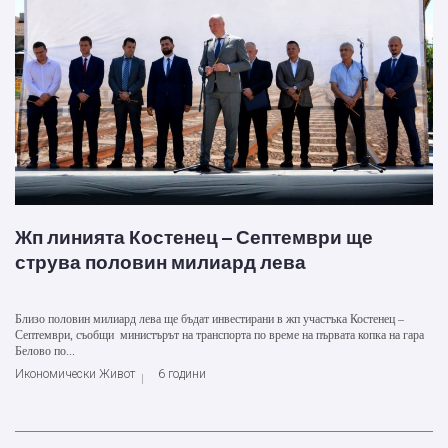
Жп линията Костенец – Септември ще
струва половин милиард лева
Близо половин милиард лева ще бъдат инвестирани в жп участъка Костенец –
Септември, съобщи министърът на транспорта по време на първата копка на гара
Белово по...
Икономически Живот
6 години