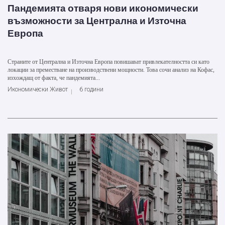
Пандемията отваря нови икономически
възможности за Централна и Източна
Европа
Страните от Централна и Източна Европа повишават привлекателността си като
локации за преместване на производствени мощности. Това сочи анализ на Кофас,
изхождащ от факта, че пандемията...
Икономически Живот
6 години