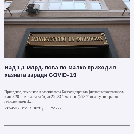
Над 1,1 млрд. лева по-малко приходи в
хазната заради COVID-19
Приходите, помощите и даренията по Консолидираната фискална програма към
юли 2020 г. се очаква да бъдат 25 233,1 млн. лв. (56,8 % от актуализирания
годишен разчет)....
Икономически Живот
6 години