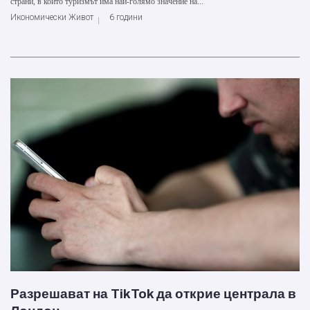
страни, в които туризмът има най-голямо значение на...
Икономически Живот
6 години
Разрешават на TikTok да открие централа в