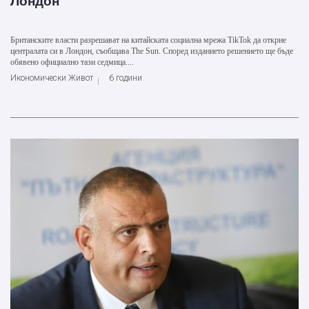
Лондон
Британските власти разрешават на китайската социална мрежа TikTok да открие
централата си в Лондон, съобщава The Sun. Според изданието решението ще бъде
обявено официално тази седмица....
Икономически Живот
6 години