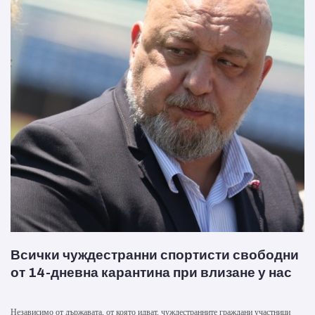
Всички чуждестранни спортисти свободни
от 14-дневна карантина при влизане у нас
Независимо от държавата, от която идват, чуждестранните граждани участници