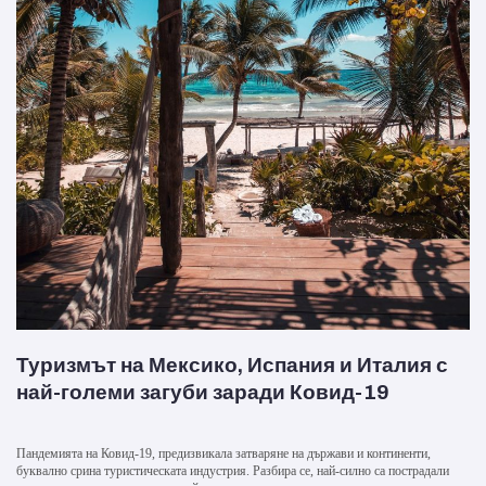
Туризмът на Мексико, Испания и Италия с
най-големи загуби заради Ковид-19
Пандемията на Ковид-19, предизвикала затваряне на държави и континенти,
буквално срина туристическата индустрия. Разбира се, най-силно са пострадали