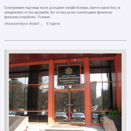
Електронните търговци могат да издават онлайн бележка, вместо касов бон, за
извършените от тях продажби, без за това да им е необходимо физическо
фискално устройство. Условие...
Икономически Живот
6 години