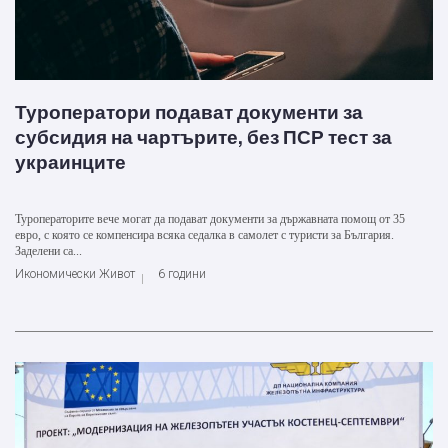
Туроператори подават документи за
субсидия на чартърите, без ПСР тест за
украинците
Туроператорите вече могат да подават документи за държавната помощ от 35
евро, с която се компенсира всяка седалка в самолет с туристи за България.
Заделени са...
Икономически Живот
6 години