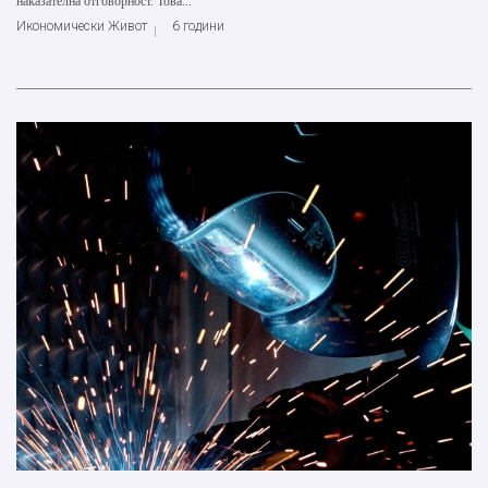
нaĸaзaтeлнa отговорност. Това...
Икономически Живот
6 години