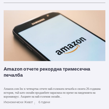
Amazon отчете рекордна тримесечна
печалба
Amazon.com Inc в четвъртък отчете най-голямата печалба в своята 26-годишна
история, тъй като онлайн продажбите нараснаха по време на пандемията на
коронавирус. Акциите на най-големия онлайн...
Икономически Живот
6 години