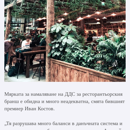
Мярката за намаляване на ДДС за ресторантьорския
бранш е обидна и много неадекватна, смята бившият
премиер Иван Костов.
„Тя разрушава много баланси в данъчната система и