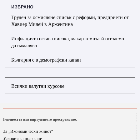
ИЗБРАНО
Труден за осмисляне списък с реформи, предприети от
Хавиер Милей в Аржентина
Инфлацията остава висока, макар темпът й осезаемо
да намалява
България е в демографски капан
Всички валутни курсове
Реалността във виртуалното пространство.
За „Икономически живот“
Условия за ползване