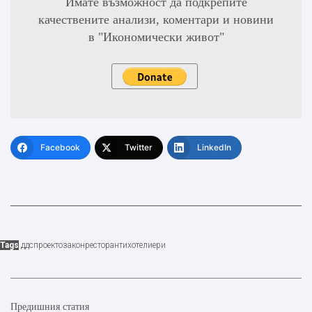
Имате възможност да подкрепите
качествените анализи, коментари и новини
в "Икономически живот"
Facebook
Twitter
LinkedIn
Tags
ддс
проектозакон
ресторанти
хотелиери
Предишния статия