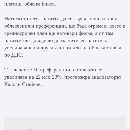
платиш, обясни Биков.
Натискът от тук нататък да се търсят нови и нови
облекчения и преференции, ще бъде огромен, което в
средносрочен план ще натовари фиска, а от там
нататък ще доведе до допълнителен натиск за
увеличаване на други данъци или на общата ставка
по ДДС.
Т.е. дават се 10 преференции, а ставката се
увеличава на 22 или 23%, прогнозира анализаторът
Калоян Стайков.