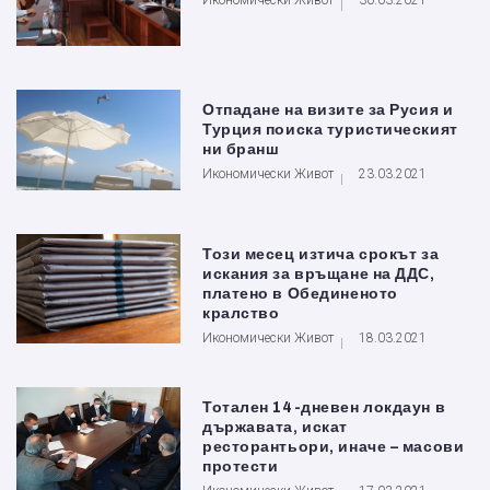
Икономически Живот
30.03.2021
Отпадане на визите за Русия и
Турция поиска туристическият
ни бранш
Икономически Живот
23.03.2021
Този месец изтича срокът за
искания за връщане на ДДС,
платено в Обединеното
кралство
Икономически Живот
18.03.2021
Тотален 14-дневен локдаун в
държавата, искат
ресторантьори, иначе – масови
протести