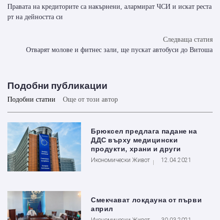
Правата на кредиторите са накърнени, алармират ЧСИ и искат реста
рт на дейността си
Следваща статия
Отварят молове и фитнес зали, ще пускат автобуси до Витоша
Подобни публикации
Подобни статии
Още от този автор
Брюксел предлага падане на
ДДС върху медицински
продукти, храни и други
Икономически Живот
12.04.2021
Смекчават локдауна от първи
април