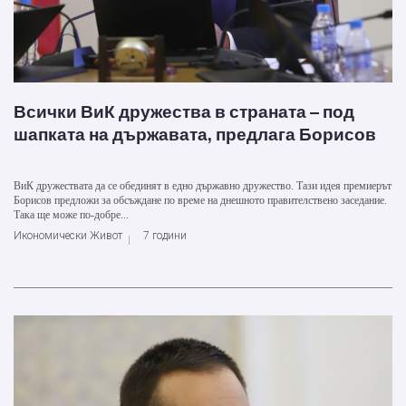
Всички ВиК дружества в страната – под
шапката на държавата, предлага Борисов
ВиК дружествата да се обединят в едно държавно дружество. Тази идея премиерът
Борисов предложи за обсъждане по време на днешното правителствено заседание.
Така ще може по-добре...
Икономически Живот
7 години