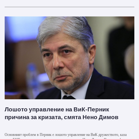
Лошото управление на ВиК-Перник
причина за кризата, смята Нено Димов
Основният проблем в Перник е лошото управление на ВиК дружеството, каза