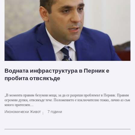
Водната инфраструктура в Перник е
пробита отвсякъде
„В момента правим безумни неща, за да се разреши проблемът в Перник. Правим
огромни дупки, отвсякъде тече. Положението е изключително тежко, лично аз съм
много притеснен....
Икономически Живот
7 години