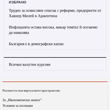
ИЗБРАНО
Труден за осмисляне списък с реформи, предприети от
Хавиер Милей в Аржентина
Инфлацията остава висока, макар темпът й осезаемо
да намалява
България е в демографски капан
Всички валутни курсове
Реалността във виртуалното пространство.
За „Икономически живот“
Условия за ползване