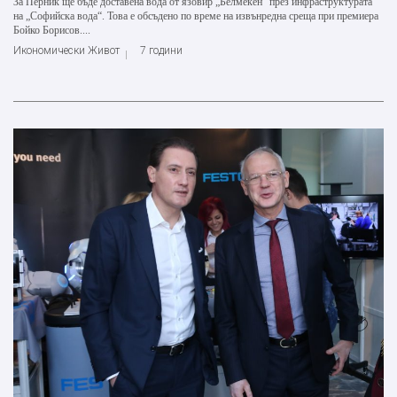
За Перник ще бъде доставена вода от язовир „Белмекен“ през инфраструктурата
на „Софийска вода“. Това е обсъдено по време на извънредна среща при премиера
Бойко Борисов....
Икономически Живот
7 години