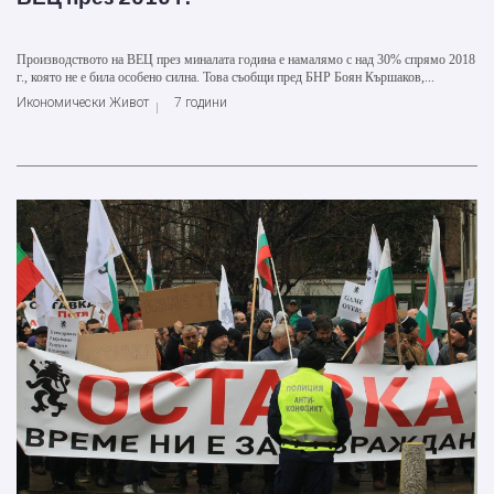
Производството на ВЕЦ през миналата година е намалямо с над 30% спрямо 2018
г., която не е била особено силна. Това съобщи пред БНР Боян Кършаков,...
Икономически Живот
7 години