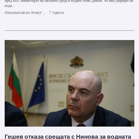
пред БНТ министърът на околната среда и водите Нено Димов. Че има дефицит на
вода...
Икономически Живот
7 години
Гешев отказа срещата с Нинова за водната