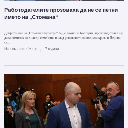
Работодателите прозоваха да не се петни
името на „Стомана“
Доброто име на „Стомана Индъстри“ АД е важно за България, производителят ще
дава поминък на хиляди семейства и след решаването на водната криза в Перник,
се...
Икономически Живот
7 години