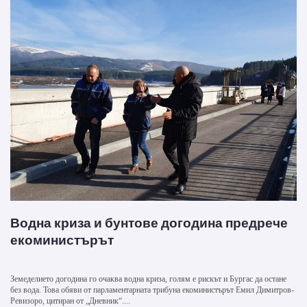
Водна криза и бунтове догодина предрече
екоминистърът
Земеделието догодина го очаква водна криза, голям е рискът и Бургас да остане
без вода. Това обяви от парламентарната трибуна екоминистърът Емил Димитров-
Ревизоро, цитиран от „Дневник“....