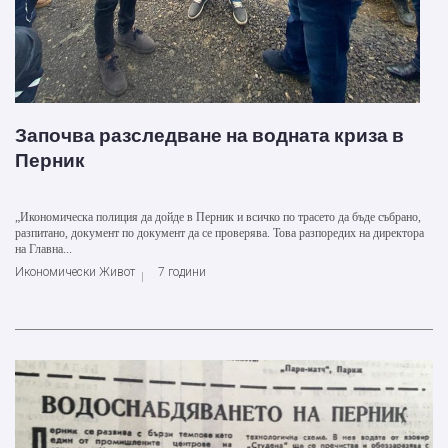
Започва разследване на водната криза в
Перник
„Икономическа полиция да дойде в Перник и всичко по трасето да бъде събрано,
разпитано, документ по документ да се проверява. Това разпоредих на директора
на Главна...
Икономически Живот
7 години