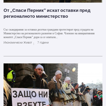
От „Спаси Перник” искат оставки пред
регионалното министерство
Със скандирания за оставки десетки граждани протестират пред сградата на
Министерство на регионалното развитие в София. Членове на инициативния
комитет „Спаси Перник” дори са се опитали...
Икономически Живот
7 години