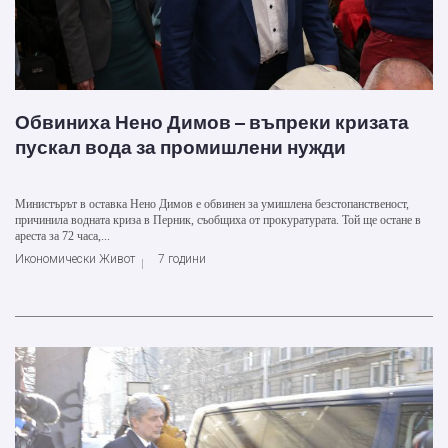
Обвиниха Нено Димов – въпреки кризата
пускал вода за промишлени нужди
Министърът в оставка Нено Димов е обвинен за умишлена безстопанственост,
причинила водната криза в Перник, съобщиха от прокуратурата. Той ще остане в
ареста за 72 часа,...
Икономически Живот
7 години