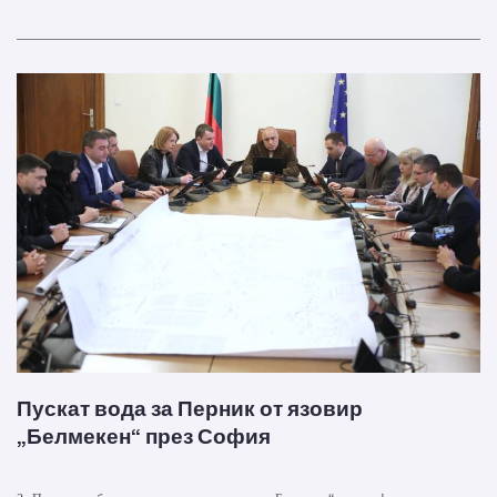
Пускат вода за Перник от язовир
„Белмекен“ през София