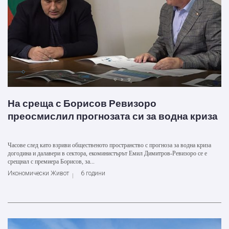
На среща с Борисов Ревизоро
преосмислил прогнозата си за водна криза
Часове след като взриви общественото пространство с прогноза за водна криза
догодина и далавери в сектора, екоминистърът Емил Димитров-Ревизоро се е
срещнал с премиера Борисов, за...
Икономически Живот
6 години