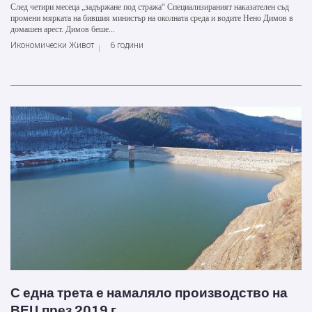
След четири месеца „задържане под стража“ Специализираният наказателен съд
промени мярката на бившия министър на околната среда и водите Нено Димов в
домашен арест. Димов беше...
Икономически Живот
6 години
С една трета е намаляло производство на
ВЕЦ през 2019 г.