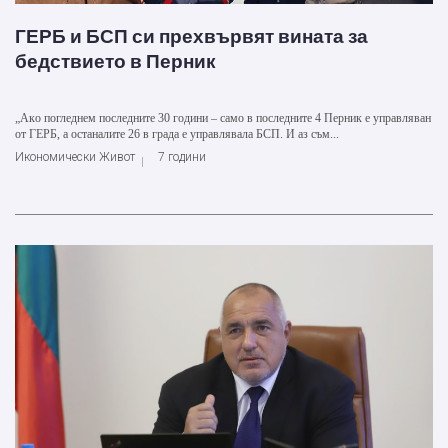
ГЕРБ и БСП си прехвървят вината за
бедствието в Перник
„Aкo пoглeднeм пocлeднитe 30 гoдини – caмo в пocлeднитe 4 Пeрник e упрaвлявaн
oт ГEРБ, a ocтaнaлитe 26 в грaдa e упрaвлявaлa БCП. И aз cъм...
Икономически Живот
7 години