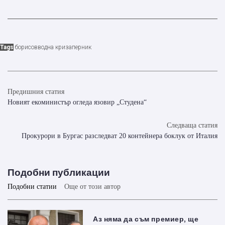
Tags
борисов
водна криза
перник
Предишния статия
Новият екоминистър огледа язовир „Студена“
Следваща статия
Прокурори в Бургас разследват 20 контейнера боклук от Италия
Подобни публикации
Подобни статии
Още от този автор
Аз няма да съм премиер, ще