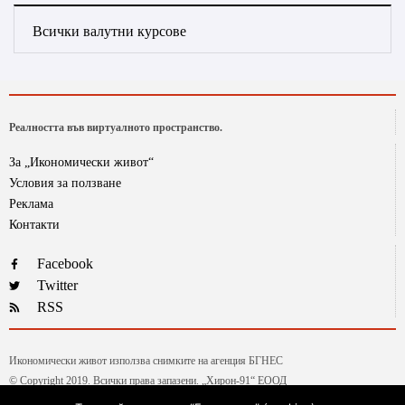
Всички валутни курсове
Реалността във виртуалното пространство.
За „Икономически живот“
Условия за ползване
Реклама
Контакти
Facebook
Twitter
RSS
Икономически живот използва снимките на агенция БГНЕС
© Copyright 2019. Всички права запазени. „Хирон-91“ ЕООД