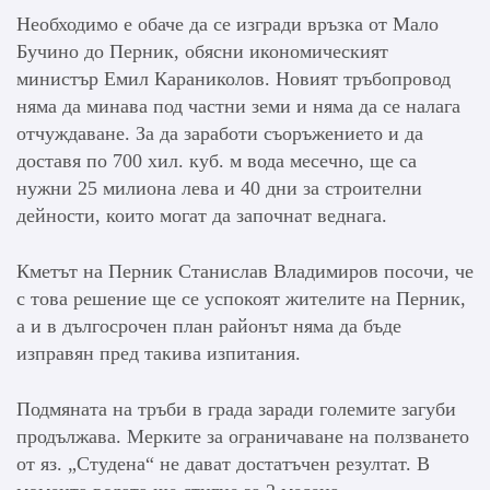
Необходимо е обаче да се изгради връзка от Мало
Бучино до Перник, обясни икономическият
министър Емил Караниколов. Новият тръбопровод
няма да минава под частни земи и няма да се налага
отчуждаване. За да заработи съоръжението и да
доставя по 700 хил. куб. м вода месечно, ще са
нужни 25 милиона лева и 40 дни за строителни
дейности, които могат да започнат веднага.
Кметът на Перник Станислав Владимиров посочи, че
с това решение ще се успокоят жителите на Перник,
а и в дългосрочен план районът няма да бъде
изправян пред такива изпитания.
Подмяната на тръби в града заради големите загуби
продължава. Мерките за ограничаване на ползването
от яз. „Студена“ не дават достатъчен резултат. В