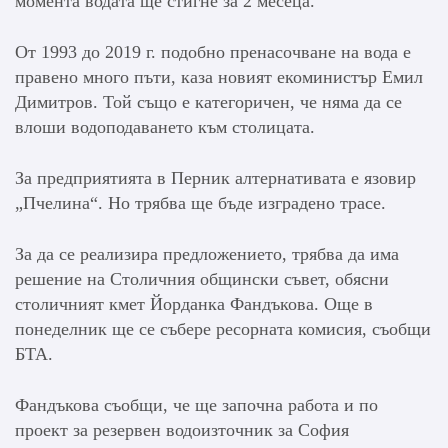
момента водата ще стигне за 2 месеца.
От 1993 до 2019 г. подобно пренасочване на вода е
правено много пъти, каза новият екоминистър Емил
Димитров. Той също е категоричен, че няма да се
влоши водоподаването към столицата.
За предприятията в Перник алтернативата е язовир
„Пчелина“. Но трябва ще бъде изградено трасе.
За да се реализира предложението, трябва да има
решение на Столичния общински съвет, обясни
столичният кмет Йорданка Фандъкова. Още в
понеделник ще се събере ресорната комисия, съобщи
БТА.
Фандъкова съобщи, че ще започна работа и по
проект за резервен водоизточник за София