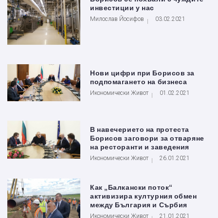
инвестиции у нас
Милослав Йосифов
03.02.2021
Нови цифри при Борисов за
подпомагането на бизнеса
Икономически Живот
01.02.2021
В навечерието на протеста
Борисов заговори за отваряне
на ресторанти и заведения
Икономически Живот
26.01.2021
Как „Балкански поток“
активизира културния обмен
между България и Сърбия
Икономически Живот
21.01.2021