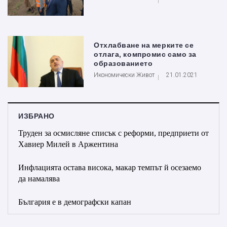
Отхлабване на мерките се
отлага, компромис само за
образованието
Икономически Живот
21.01.2021
ИЗБРАНО
Труден за осмисляне списък с реформи, предприети от
Хавиер Милей в Аржентина
Инфлацията остава висока, макар темпът й осезаемо
да намалява
България е в демографски капан