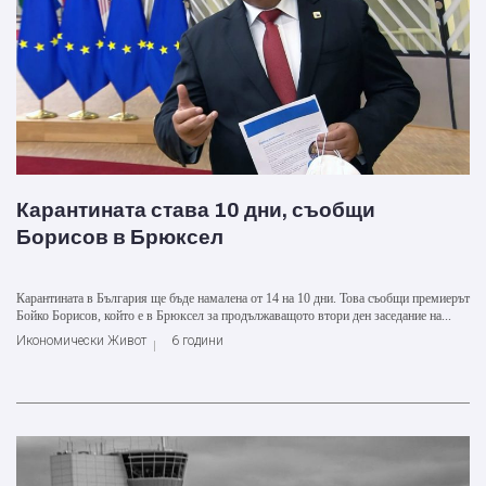
Карантината става 10 дни, съобщи
Борисов в Брюксел
Карантината в България ще бъде намалена от 14 на 10 дни. Това съобщи премиерът
Бойко Борисов, който е в Брюксел за продължаващото втори ден заседание на...
Икономически Живот
6 години