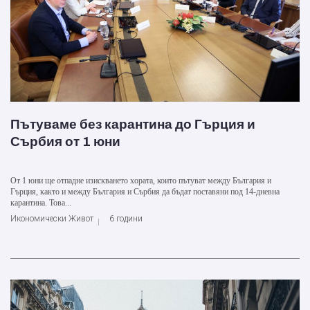
Пътуваме без карантина до Гърция и
Сърбия от 1 юни
От 1 юни ще отпадне изискването хората, които пътуват между България и
Гърция, както и между България и Сърбия да бъдат поставяни под 14-дневна
карантина. Това...
Икономически Живот
6 години