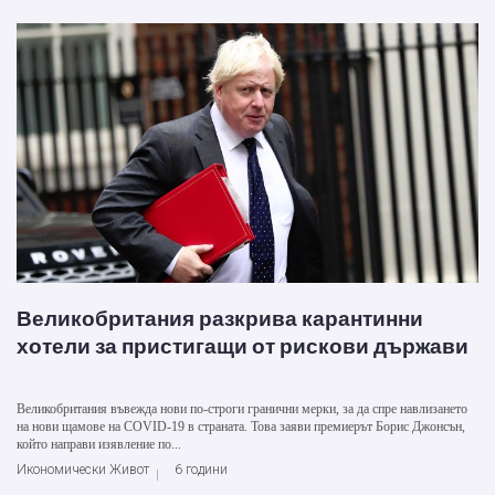
Великобритания разкрива карантинни
хотели за пристигащи от рискови държави
Великобритания въвежда нови по-строги гранични мерки, за да спре навлизането
на нови щамове на COVID-19 в страната. Това заяви премиерът Борис Джонсън,
който направи изявление по...
Икономически Живот
6 години