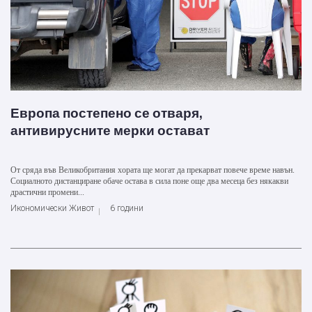
Европа постепено се отваря,
антивирусните мерки остават
От сряда във Великобритания хората ще могат да прекарват повече време навън.
Социалното дистанциране обаче остава в сила поне още два месеца без някакви
драстични промени...
Икономически Живот
6 години