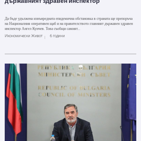
държавният здравен инспектор
Да бъде удължена извънредната епидемична обстановка в страната ще препоръча
на Националния оперативен щаб и на правителството главният държавен здравен
инспектор Ангел Кунчев. Това съобщи самият...
Икономически Живот
6 години