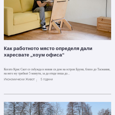
Как работното място определя дали
харесвате „хоум офиса“
Когато Крис Скот се събужда в новия си дом на остров Бруни, близо до Тасмания,
на него му трябват 5 минути, за да отиде пеша до...
Икономически Живот
5 години