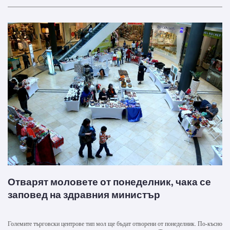
Отварят моловете от понеделник, чака се
заповед на здравния министър
Големите търговски центрове тип мол ще бъдат отворени от понеделник. По-късно