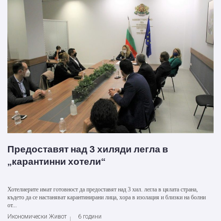
Предоставят над 3 хиляди легла в
„карантинни хотели“
Хотелиерите имат готовност да предоставят над 3 хил. легла в цялата страна,
където да се настаняват карантинирани лица, хора в изолация и близки на болни
от...
Икономически Живот
6 години