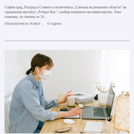
София-град, Разград и Сливен са включени в „Списъка на рисковите области“ на
германския институт „Робърт Кох“, съобщи външното ни министерство. Това
означава, че считано от 24...
Икономически Живот
6 години