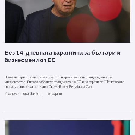
Без 14-дневната карантина за българи и
бизнесмени от ЕС
Промяна при влизането на хора в България оповести снощи здравното
министерство. Отпада забраната гражданите на ЕС и на страни по Шенгенското
споразумение (включително Светлейшата Република Сан...
Икономически Живот
6 години