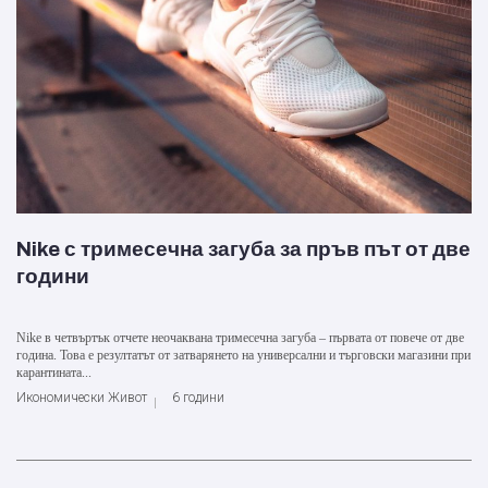
Nike с тримесечна загуба за пръв път от две
години
Nike в четвъртък отчете неочаквана тримесечна загуба – първата от повече от две
година. Това е резултатът от затварянето на универсални и търговски магазини при
карантината...
Икономически Живот
6 години