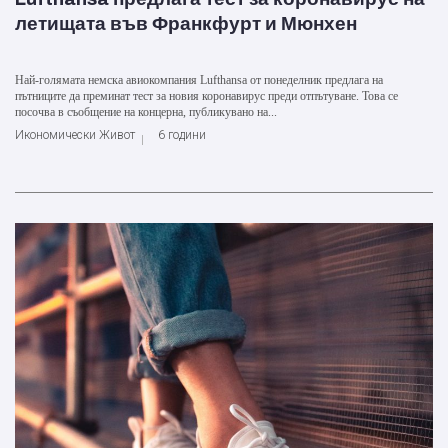
летищата във Франкфурт и Мюнхен
Най-голямата немска авиокомпания Lufthansa от понеделник предлага на
пътниците да преминат тест за новия коронавирус преди отпътуване. Това се
посочва в съобщение на концерна, публикувано на...
Икономически Живот
6 години