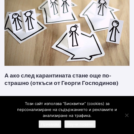
А ако след карантината стане още по-
страшно (откъси от Георги Господинов)
… А дали в тази тишина на големите градове вече не се готвят утрешните бунтове
Този сайт използва “Бисквитки” (cookies) за
на отчаянието, на безработицата, глада, инфлацията? Дали тези дни не се...
персонализиране на съдържанието и рекламите и
Георги Господинов
6 години
анализиране на трафика.
Приемам
Научи повече