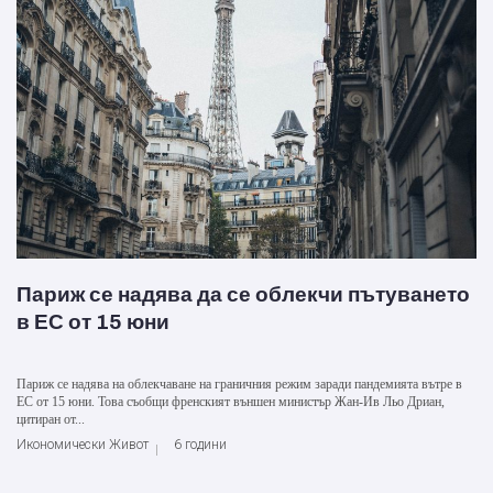
Париж се надява да се облекчи пътуването
в ЕС от 15 юни
Париж се надява на облекчаване на граничния режим заради пандемията вътре в
ЕС от 15 юни. Това съобщи френският външен министър Жан-Ив Льо Дриан,
цитиран от...
Икономически Живот
6 години