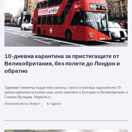
10-дневна карантина за пристигащите от
Великобритания, без полети до Лондон и
обратно
Здравният министър издаде нова заповед, с която се въвежда задължителна 10-
дневна карантина на всички лица, които пристигат в България от Великобритания и
Северна Ирландия. Мярката се...
Икономически Живот
6 години