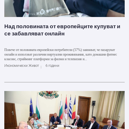
Над половината от европейците купуват и
се забавляват онлайн
Повече от половината европейски потребители (57%) заявяват, че пазаруват
онлайн и използват различни виртуални преживявания, като домашни фитнес
класове, стрийминг платформи за филми и телевизия и...
Икономически Живот
6 години