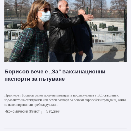
Борисов вече е „За“ ваксинационни
паспорти за пътуване
Премиерът Борисов рязко промени позицията по дискусията в ЕС, свързана с
издаването на електронен или зелен паспорт за всички европейски граждани, които
са ваксинирани или преболедували...
Икономически Живот
5 години