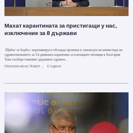
Махат карантината за пристигащи у нас,
изключение за 8 държави
Щабът за борба с коронавируса обсъжда промяна в заповедта на министъра на
здравеопазването за 14-днивната карантина за влизащите пътници в България.
Това съобщи главният държавен здравен...
Икономически Живот
6 години