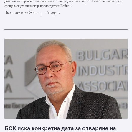
днес министърът на здавеопазването ще издаде заповедта. Това стана ясно сред
среща между министър-председателя Бойко...
Икономически Живот
6 години
БСК иска конкретна дата за отваряне на