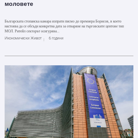
моловете
Българската стопанска камара изпрати писмо до премиера Борисов, в което
настоява да се обсъди конкретна дата за отваряне на търговските центове тип
МОЛ. Ритейл секторът осигурява...
Икономически Живот
6 години