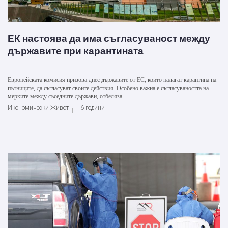
ЕК настоява да има съгласуваност между
държавите при карантината
Европейската комисия призова днес държавите от ЕС, които налагат карантина на
пътниците, да съгласуват своите действия. Особено важна е съгласуваността на
мерките между съседните държави, отбеляза...
Икономически Живот
6 години