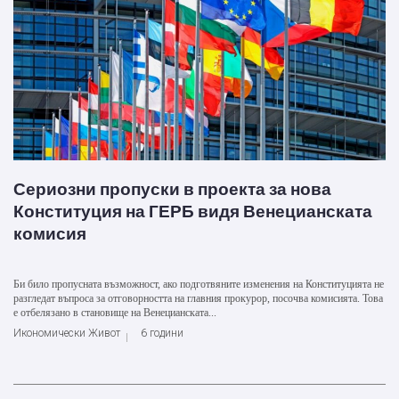
Сериозни пропуски в проекта за нова
Конституция на ГЕРБ видя Венецианската
комисия
Би било пропусната възможност, ако подготвяните изменения на Конституцията не
разгледат въпроса за отговорността на главния прокурор, посочва комисията. Това
е отбелязано в становище на Венецианската...
Икономически Живот
6 години