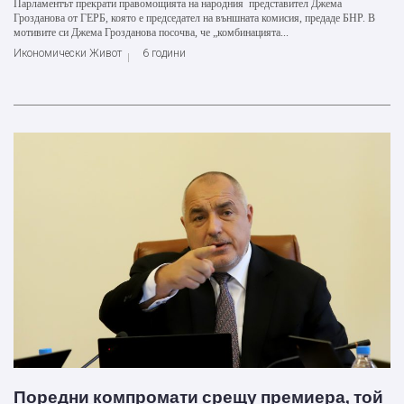
Парламентът прекрати правомощията на народния представител Джема
Грозданова от ГЕРБ, която е председател на външната комисия, предаде БНР. В
мотивите си Джема Грозданова посочва, че „комбинацията...
Икономически Живот
6 години
Поредни компромати срещу премиера, той