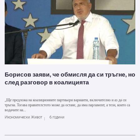
Борисов заяви, че обмисля да си тръгне, но
след разговор в коалицията
„Ще предложа на коалиционните партньори варианти, включително и аз да си
тръгна. Тогава правителстото може да остане, да има парламент, а тези, които са
водачите на...
Икономически Живот
6 години