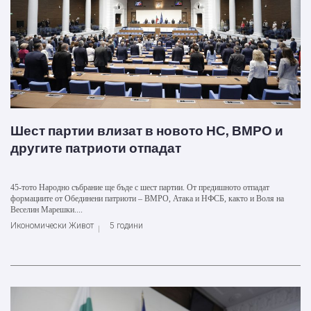
Шест партии влизат в новото НС, ВМРО и
другите патриоти отпадат
45-тото Народно събрание ще бъде с шест партии. От предишното отпадат
формациите от Обединени патриоти – ВМРО, Атака и НФСБ, както и Воля на
Веселин Марешки....
Икономически Живот
5 години