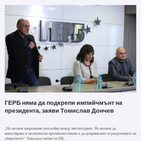
ГЕРБ няма да подкрепи импийчмънт на
президента, заяви Томислав Дончев
„Не желаем напрежение или война между институциите. Не желаем да
инвестираме в политическо противопоставяне и да допринасяме за разделението на
обществото“. Това каза членът на ИК...