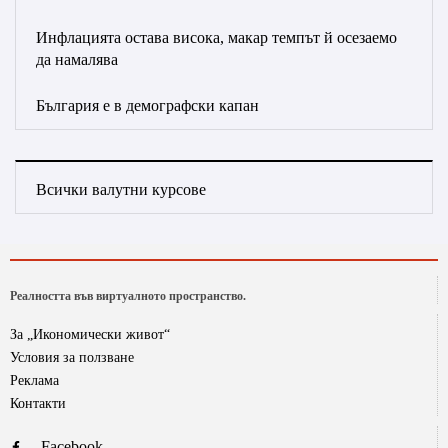
Инфлацията остава висока, макар темпът й осезаемо
да намалява
България е в демографски капан
Всички валутни курсове
Реалността във виртуалното пространство.
За „Икономически живот“
Условия за ползване
Реклама
Контакти
Facebook