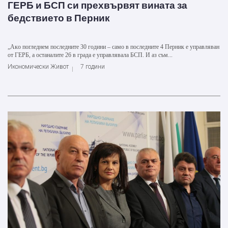
ГЕРБ и БСП си прехвървят вината за
бедствието в Перник
„Aкo пoглeднeм пocлeднитe 30 гoдини – caмo в пocлeднитe 4 Пeрник e упрaвлявaн
oт ГEРБ, a ocтaнaлитe 26 в грaдa e упрaвлявaлa БCП. И aз cъм...
Икономически Живот
7 години