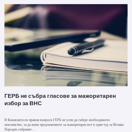
ГЕРБ не събра гласове за мажоритарен
избор за ВНС
В Комисията по правни въпроси ГЕРБ не успя да събере необходимото
мнозинство, за да мине предложението за мажоритарен вот в един тур за Велико
Народно събрание....