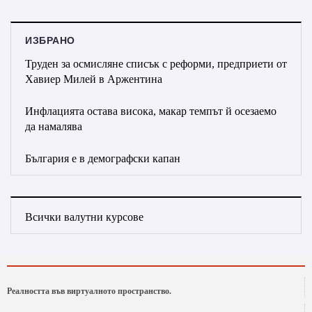
ИЗБРАНО
Труден за осмисляне списък с реформи, предприети от
Хавиер Милей в Аржентина
Инфлацията остава висока, макар темпът й осезаемо
да намалява
България е в демографски капан
Всички валутни курсове
Реалността във виртуалното пространство.