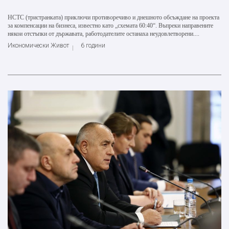
НСТС (тристранката) приключи противоречиво и днешното обсъждане на проекта
за компенсации на бизнеса, известно като „схемата 60:40“. Въпреки направените
някои отстъпки от държавата, работодателите останаха неудовлетворени....
Икономически Живот
6 години