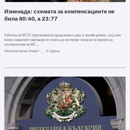
Изненада: схемата за компенсациите не
била 60:40, а 23:77
Работата на НСТС (тристранката) продължава и днес в онлайн режим, след като
вчера социалните партньори не успяха да постигнат съгласие по проекта за
постановление на МС,...
Икономически Живот
6 години