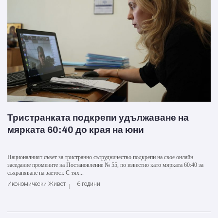
Тристранката подкрепи удължаване на
мярката 60:40 до края на юни
Националният съвет за тристранно сътрудничество подкрепи на свое онлайн
заседание промените на Постановление № 55, по известно като мярката 60:40 за
съхраняване на заетост. С тях...
Икономически Живот
6 години