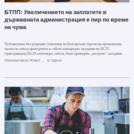
БТПП: Увеличението на заплатите в
държавната администрация е пир по време
на чума
Публикуваме без редакция становище на Българската търговско-промишлена
палата по повод проведеното в събота извънредно заседание на НСТС
(тристранката) На 29 септември, събота, беше проведено „екстрено“ заседание...
Икономически Живот
6 години