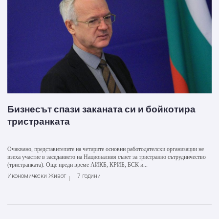
Бизнесът спази заканата си и бойкотира
тристранката
Очаквано, представителите на четирите основни работодателски организации не
взеха участие в заседанието на Националния съвет за тристранно сътрудничество
(тристранката). Още преди време АИКБ, КРИБ, БСК и...
Икономически Живот
7 години