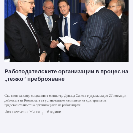
Работодателските организации в процес на
„тежко“ преброяване
Със своя заповед социалният министър Деница Сачева е удължила до 27 ноември
дейността на Комисията за установяване наличието на критериите за
представителност на организациите на работниците...
Икономически Живот
6 години