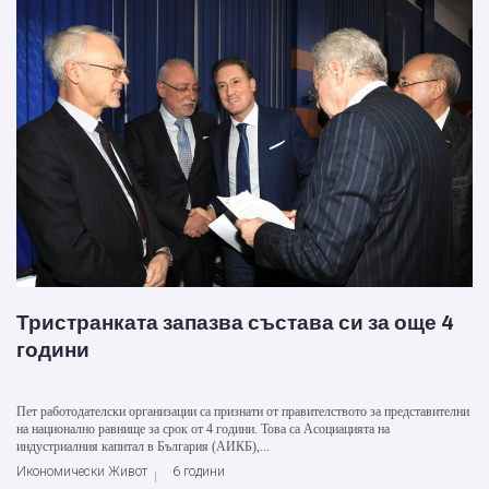
Тристранката запазва състава си за още 4
години
Пет работодателски организации са признати от правителството за представителни
на национално равнище за срок от 4 години. Това са Асоциацията на
индустриалния капитал в България (АИКБ),...
Икономически Живот
6 години