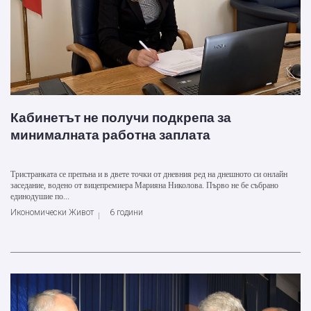
Кабинетът не получи подкрепа за
минималната работна заплата
Тристранката се препъна и в двете точки от дневния ред на днешното си онлайн
заседание, водено от вицепремиера Марияна Николова. Първо не бе събрано
единодушие по...
Икономически Живот
6 години