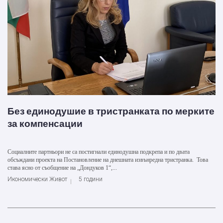
Без единодушие в тристранката по мерките
за компенсации
Социалните партньори не са постигнали единодушна подкрепа и по двата
обсъждани проекта на Постановление на днешната извънредна тристранка. Това
става ясно от съобщение на „Дондуков 1“,...
Икономически Живот
5 години