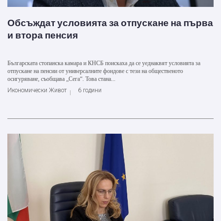
Обсъждат условията за отпускане на първа
и втора пенсия
Българската стопанска камара и КНСБ поискаха да се уеднаквят условията за
отпускане на пенсии от универсалните фондове с тези на общественото
осигуряване, съобщава „Сега“. Това стана...
Икономически Живот
6 години