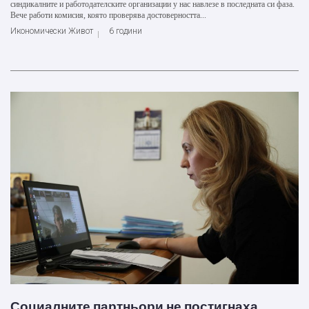
синдикалните и работодателските организации у нас навлезе в последната си фаза.
Вече работи комисия, която проверява достоверността...
Икономически Живот
6 години
Социалните партньори не постигнаха