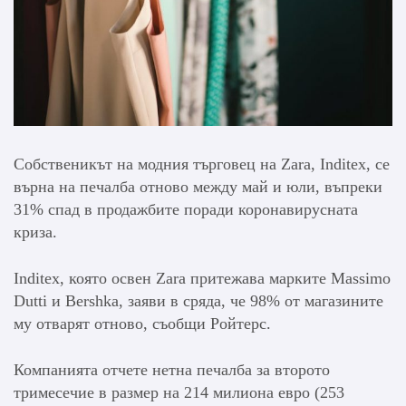
Собственикът на модния търговец на Zara, Inditex, се
върна на печалба отново между май и юли, въпреки
31% спад в продажбите поради коронавирусната
криза.
Inditex, която освен Zara притежава марките Massimo
Dutti и Bershka, заяви в сряда, че 98% от магазините
му отварят отново, съобщи Ройтерс.
Компанията отчете нетна печалба за второто
тримесечие в размер на 214 милиона евро (253