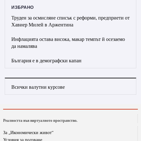
ИЗБРАНО
Труден за осмисляне списък с реформи, предприети от
Хавиер Милей в Аржентина
Инфлацията остава висока, макар темпът й осезаемо
да намалява
България е в демографски капан
Всички валутни курсове
Реалността във виртуалното пространство.
За „Икономически живот“
Условия за ползване