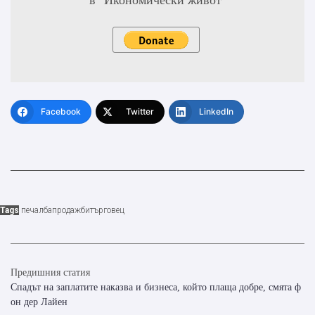
в "Икономически живот"
Facebook
Twitter
LinkedIn
Tags
печалба
продажби
търговец
Предишния статия
Спадът на заплатите наказва и бизнеса, който плаща добре, смята ф
он дер Лайен