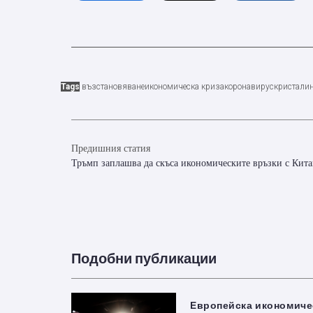
Tags
възстановяване
икономическа криза
коронавирус
кристалин
Предишния статия
Тръмп заплашва да скъса икономическите връзки с Кит
Подобни публикации
Eвропейска икономиче