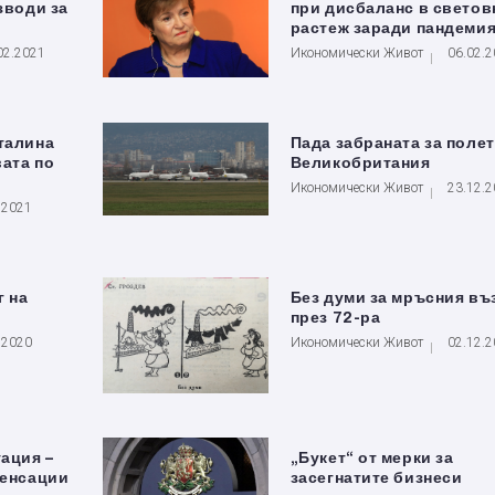
зводи за
при дисбаланс в светов
растеж заради пандеми
02.2021
Икономически Живот
06.02.
талина
Пада забраната за полет
ата по
Великобритания
Икономически Живот
23.12.
.2021
г на
Без думи за мръсния въ
през 72-ра
.2020
Икономически Живот
02.12.
уация –
„Букет“ от мерки за
пенсации
засегнатите бизнеси