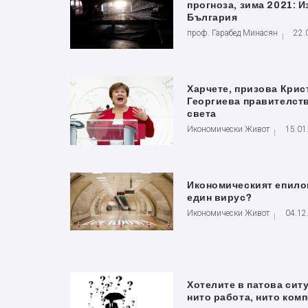
прогноза, зима 2021: И
България
проф. Гарабед Минасян
22.
Харчете, призова Крис
Георгиева правителств
света
Икономически Живот
15.01
Икономическият епило
един вирус?
Икономически Живот
04.12
Хотелите в патова сит
нито работа, нито ком