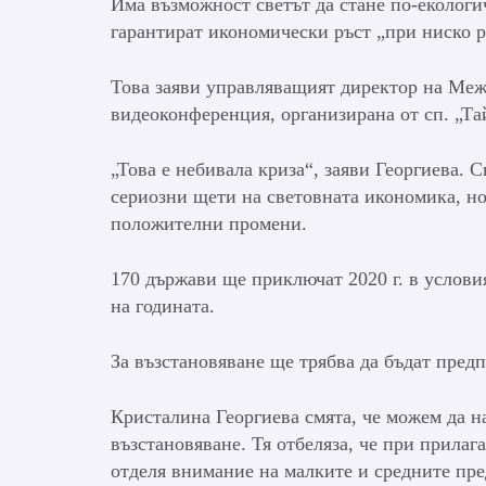
Има възможност светът да стане по-екологич
гарантират икономически ръст „при ниско 
Това заяви управляващият директор на Ме
видеоконференция, организирана от сп. „Та
„Това е небивала криза“, заяви Георгиева. 
сериозни щети на световната икономика, но
положителни промени.
170 държави ще приключат 2020 г. в условия
на годината.
За възстановяване ще трябва да бъдат пред
Кристалина Георгиева смята, че можем да на
възстановяване. Тя отбеляза, че при прилаг
отделя внимание на малките и средните пре