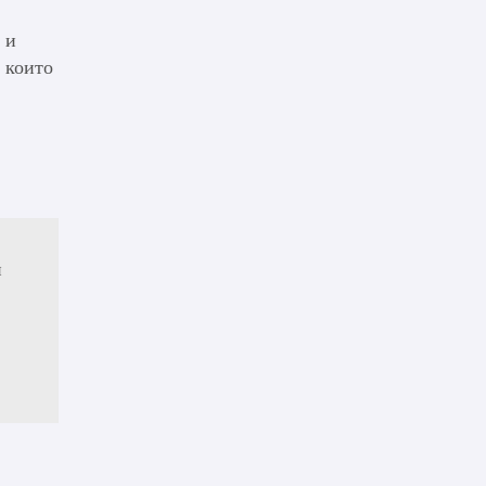
 и
 които
и