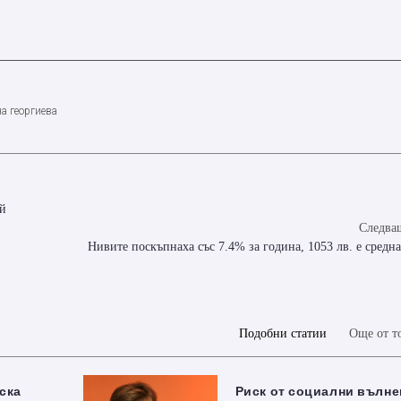
а георгиева
ай
Следващ
Нивите поскъпнаха със 7.4% за година, 1053 лв. е средна
Подобни статии
Още от т
ска
Риск от социални вълне