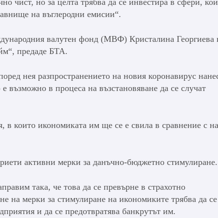
но чист, но за целта трябва да се инвестира в сфери, ко
равнище на въглеродни емисии“.
ждународния валутен фонд (МВФ) Кристалина Георгиева 
йм“, предаде БТА.
Според нея разпространението на новия коронавирус нане
 е възможно в процеса на възстановяване да се случат
, в които икономиката им ще се е свила в сравнение с н
приети активни мерки за данъчно-бюджетно стимулиране.
правим така, че това да се превърне в страхотно
ане на мерки за стимулиране на икономиките трябва да се
дприятия и да се предотвратява банкрутът им.