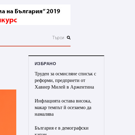
ИЗБРАНО
Труден за осмисляне списък с
реформи, предприети от
Хавиер Милей в Аржентина
Инфлацията остава висока,
макар темпът й осезаемо да
намалява
България е в демографски
капан