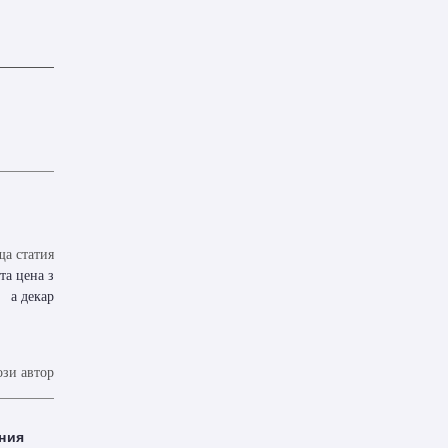
а статия
та цена з
а декар
ози автор
ния