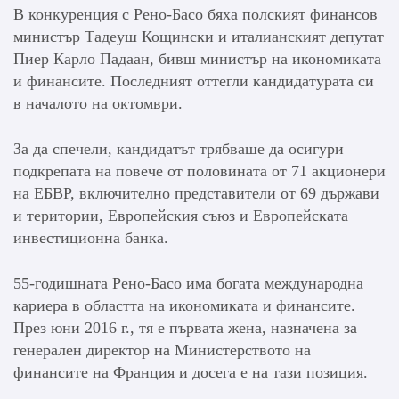
В конкуренция с Рено-Басо бяха полският финансов
министър Тадеуш Кощински и италианският депутат
Пиер Карло Падаан, бивш министър на икономиката
и финансите. Последният оттегли кандидатурата си
в началото на октомври.
За да спечели, кандидатът трябваше да осигури
подкрепата на повече от половината от 71 акционери
на ЕБВР, включително представители от 69 държави
и територии, Европейския съюз и Европейската
инвестиционна банка.
55-годишната Рено-Басо има богата международна
кариера в областта на икономиката и финансите.
През юни 2016 г., тя е първата жена, назначена за
генерален директор на Министерството на
финансите на Франция и досега е на тази позиция.