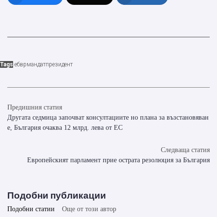
Tags
ебвр
мандат
президент
Предишния статия
Другата седмица започват консултациите но плана за възстановяван
е, България очаква 12 млрд. лева от ЕС
Следваща статия
Европейският парламент прие острата резолюция за България
Подобни публикации
Подобни статии
Още от този автор