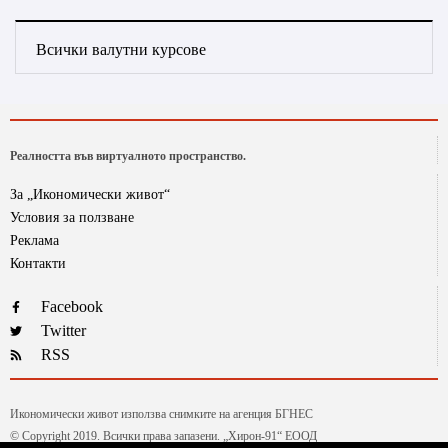
Всички валутни курсове
Реалността във виртуалното пространство.
За „Икономически живот“
Условия за ползване
Реклама
Контакти
Facebook
Twitter
RSS
Икономически живот използва снимките на агенция БГНЕС
© Copyright 2019. Всички права запазени. „Хирон-91“ ЕООД